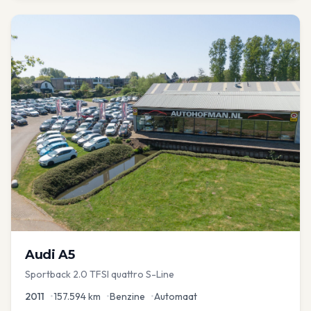
Audi
A5
Sportback 2.0 TFSI quattro S-Line
2011
•
157.594
km
•
Benzine
•
Automaat