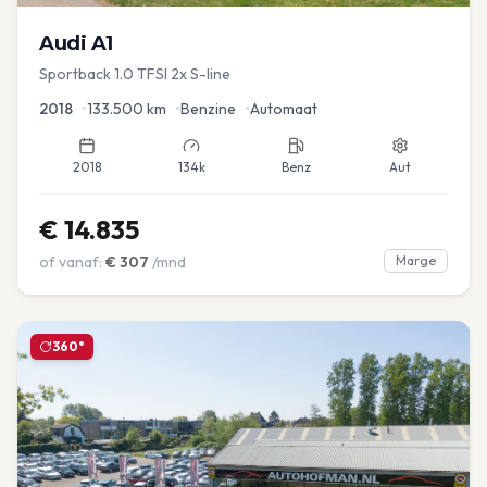
Audi
A1
Sportback 1.0 TFSI 2x S-line
2018
•
133.500
km
•
Benzine
•
Automaat
2018
134k
Benz
Aut
€
14.835
of vanaf:
€
307
/mnd
Marge
360°