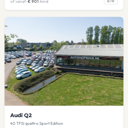
of vanaf:
€
901
/mnd
BTW
Audi
Q2
40 TFSI quattro Sport Edition