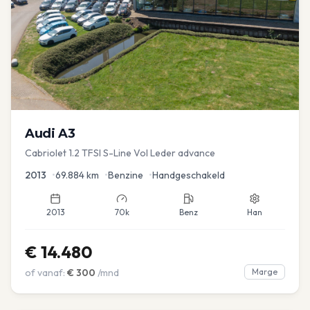
Audi
A3
Cabriolet 1.2 TFSI S-Line Vol Leder advance
2013
•
69.884
km
•
Benzine
•
Handgeschakeld
2013
70k
Benz
Han
€
14.480
of vanaf:
€
300
/mnd
Marge