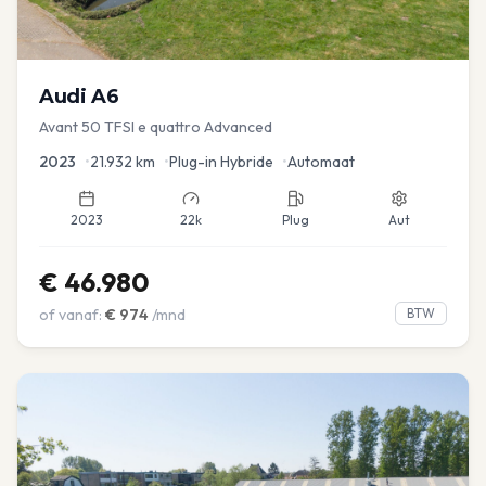
Audi
A6
Avant 50 TFSI e quattro Advanced
2023
•
21.932
km
•
Plug-in Hybride
•
Automaat
2023
22k
Plug
Aut
€
46.980
of vanaf:
€
974
/mnd
BTW