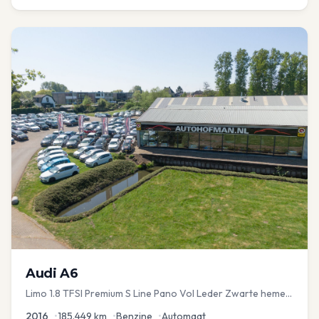
Audi
A6
Limo 1.8 TFSI Premium S Line Pano Vol Leder Zwarte hemel
Mem Seats Navi EL aKlep
2016
•
185.449
km
•
Benzine
•
Automaat