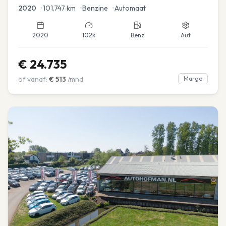
2020
•
101.747
km
•
Benzine
•
Automaat
2020
102k
Benz
Aut
€
24.735
of vanaf:
€
513
/mnd
Marge