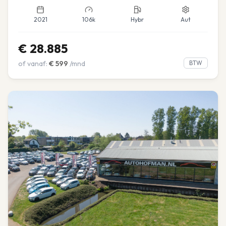
2021
106k
Hybr
Aut
€
28.885
of vanaf:
€
599
/mnd
BTW