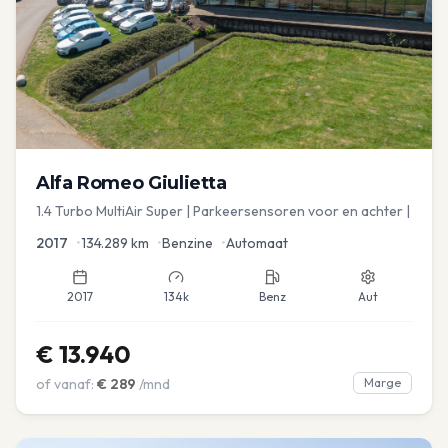
Alfa Romeo
Giulietta
1.4 Turbo MultiAir Super | Parkeersensoren voor en achter |
2017
•
134.289
km
•
Benzine
•
Automaat
2017
134k
Benz
Aut
€
13.940
of vanaf:
€
289
/mnd
Marge