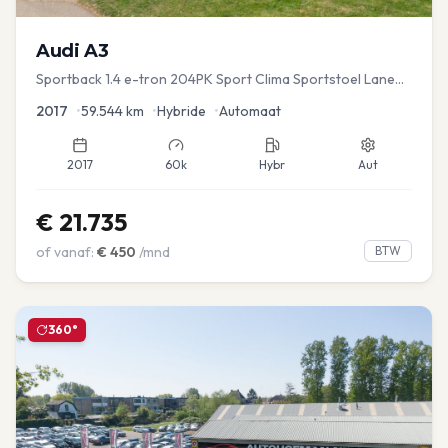
Audi
A3
Sportback 1.4 e-tron 204PK Sport Clima Sportstoel Lane
assist Navi PDC
2017
•
59.544
km
•
Hybride
•
Automaat
2017
60k
Hybr
Aut
€
21.735
of vanaf:
€
450
/mnd
BTW
360°