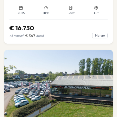
2016
185k
Benz
Aut
€
16.730
of vanaf:
€
347
/mnd
Marge