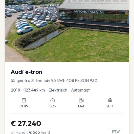
Audi
e-tron
55 quattro S-line adv 95 kWh 408 Pk SOH 93%
2019
•
123.449
km
•
Elektrisch
•
Automaat
2019
123k
Elek
Aut
€
27.240
of vanaf:
€
565
/mnd
BTW