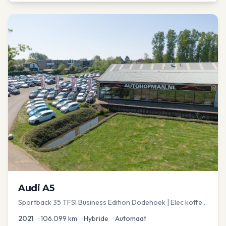
Audi
A5
Sportback 35 TFSI Business Edition Dodehoek | Elec koffer
| Adap Cruise
2021
•
106.099
km
•
Hybride
•
Automaat