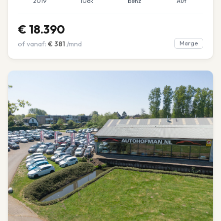
2019
106k
Benz
Aut
€
18.390
of vanaf:
€
381
/mnd
Marge