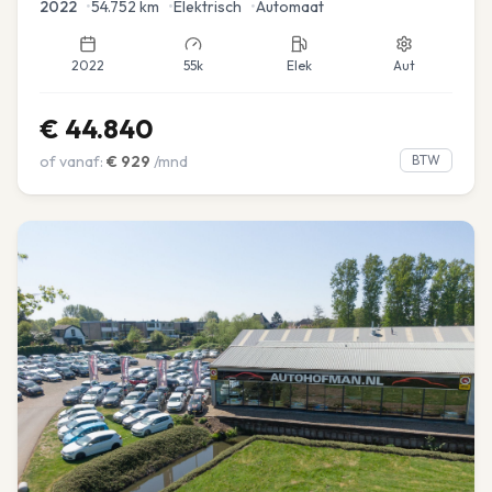
2022
•
54.752
km
•
Elektrisch
•
Automaat
2022
55k
Elek
Aut
€
44.840
of vanaf:
€
929
/mnd
BTW