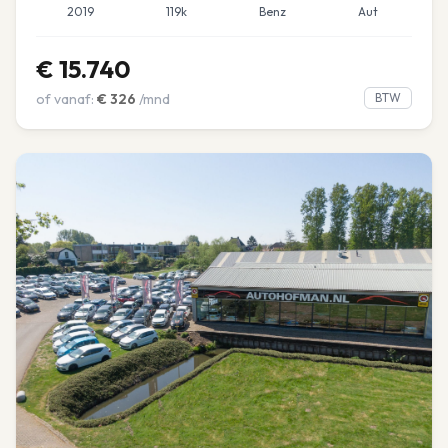
2019
119k
Benz
Aut
€
15.740
of vanaf:
€
326
/mnd
BTW