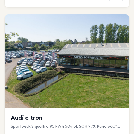
Audi
e-tron
Sportback S quattro 95 kWh 504 pk SOH 97% Pano 360°
Camera Head up El-a-klep Memory Seat