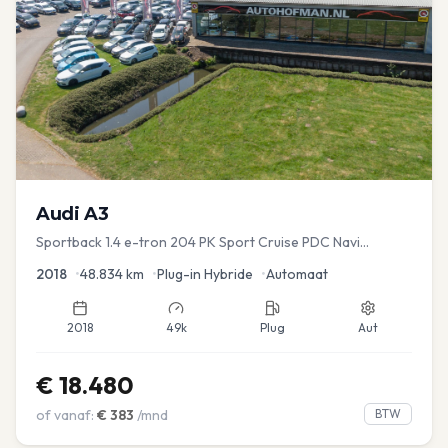
Audi
A3
Sportback 1.4 e-tron 204 PK Sport Cruise PDC Navi
Stoelver.
2018
•
48.834
km
•
Plug-in Hybride
•
Automaat
2018
49k
Plug
Aut
€
18.480
of vanaf:
€
383
/mnd
BTW