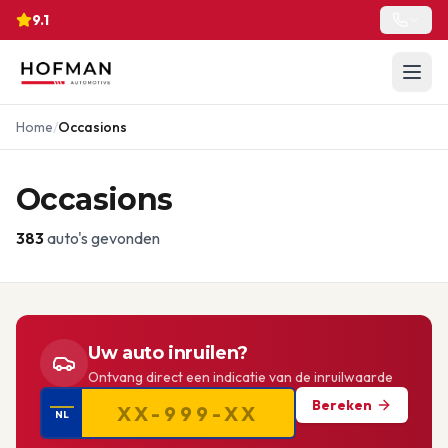
9.1
Home
/
Occasions
Occasions
383
auto's gevonden
Uw auto inruilen?
Ontvang direct een indicatie van de inruilwaarde
Bereken
NL