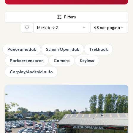
Filters
Merk A → Z
48
per pagina
Panoramadak
Schuif/Open dak
Trekhaak
Parkeersensoren
Camera
Keyless
Carplay/Android auto