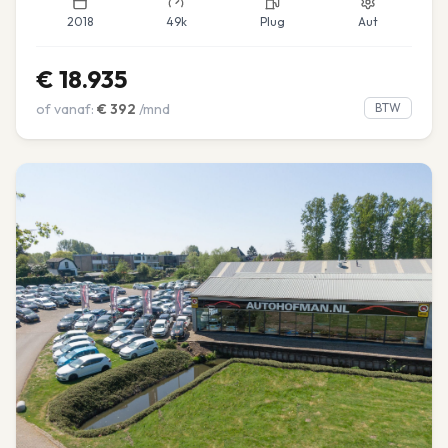
2018
49k
Plug
Aut
€
18.935
of vanaf:
€
392
/mnd
BTW