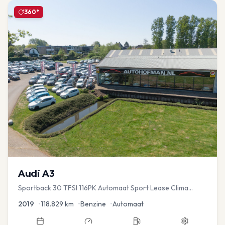
360°
Audi
A3
Sportback 30 TFSI 116PK Automaat Sport Lease Clima
Cruise PDC
2019
•
118.829
km
•
Benzine
•
Automaat