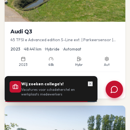
Audi
Q3
45 TFSI e Advanced edition S-Line ext. | Parkeersensor |
Navi
2023
•
48.441
km
•
Hybride
•
Automaat
2023
48k
Hybr
Aut
€
33.435
Wij zoeken collega's!
Vacatures voor schadeherstel en
of vanaf:
€
693
/mnd
BTW
werkplaats medewerkers