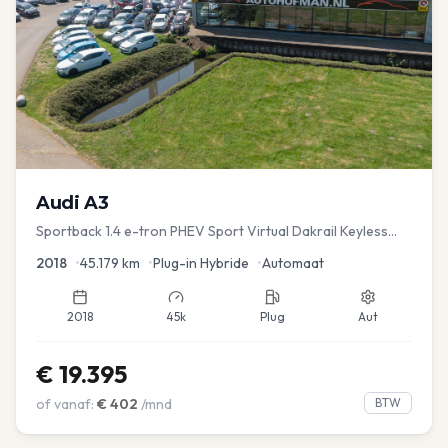
Audi
A3
Sportback 1.4 e-tron PHEV Sport Virtual Dakrail Keyless
PDC v+a Stoelver
2018
•
45.179
km
•
Plug-in Hybride
•
Automaat
2018
45k
Plug
Aut
€
19.395
of vanaf:
€
402
/mnd
BTW