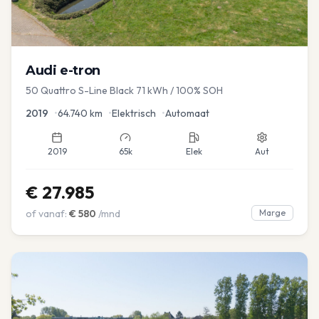
Audi
e-tron
50 Quattro S-Line Black 71 kWh / 100% SOH
2019
•
64.740
km
•
Elektrisch
•
Automaat
2019
65k
Elek
Aut
€
27.985
of vanaf:
€
580
/mnd
Marge