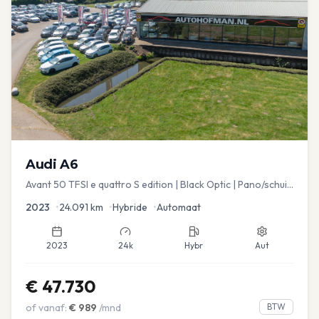
Audi
A6
Avant 50 TFSI e quattro S edition | Black Optic | Pano/schuif
| Stoelmemory | Virtual
2023
•
24.091
km
•
Hybride
•
Automaat
2023
24k
Hybr
Aut
€
47.730
of vanaf:
€
989
/mnd
BTW