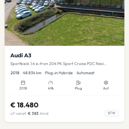
Audi
A3
Sportback 1.4 e-tron 204 PK Sport Cruise PDC Navi
Stoelver.
2018
•
48.834
km
•
Plug-in Hybride
•
Automaat
2018
49k
Plug
Aut
€
18.480
of vanaf:
€
383
/mnd
BTW