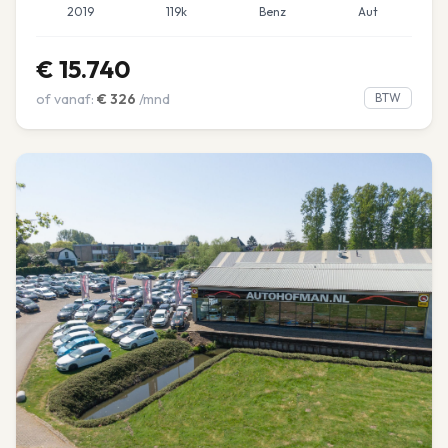
2019
119k
Benz
Aut
€
15.740
of vanaf:
€
326
/mnd
BTW