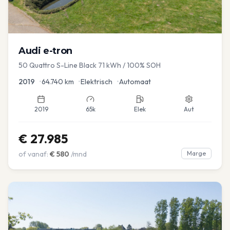
Audi
e-tron
50 Quattro S-Line Black 71 kWh / 100% SOH
2019
•
64.740
km
•
Elektrisch
•
Automaat
2019
65k
Elek
Aut
€
27.985
of vanaf:
€
580
/mnd
Marge