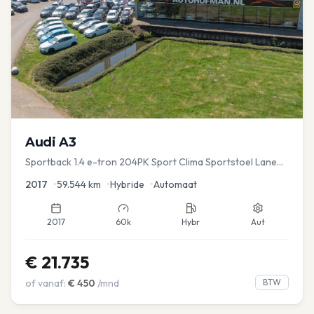
Audi
A3
Sportback 1.4 e-tron 204PK Sport Clima Sportstoel Lane
assist Navi PDC
2017
•
59.544
km
•
Hybride
•
Automaat
2017
60k
Hybr
Aut
€
21.735
of vanaf:
€
450
/mnd
BTW