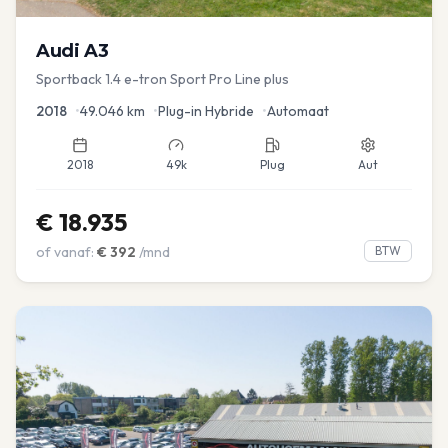
Audi
A3
Sportback 1.4 e-tron Sport Pro Line plus
2018
•
49.046
km
•
Plug-in Hybride
•
Automaat
2018
49k
Plug
Aut
€
18.935
of vanaf:
€
392
/mnd
BTW