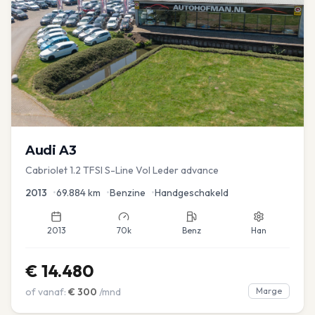
Audi
A3
Cabriolet 1.2 TFSI S-Line Vol Leder advance
2013
•
69.884
km
•
Benzine
•
Handgeschakeld
2013
70k
Benz
Han
€
14.480
of vanaf:
€
300
/mnd
Marge