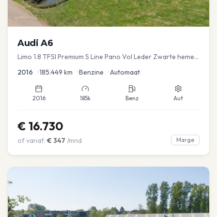
Audi
A6
Limo 1.8 TFSI Premium S Line Pano Vol Leder Zwarte hemel
Mem Seats Navi EL aKlep
2016
•
185.449
km
•
Benzine
•
Automaat
2016
185k
Benz
Aut
€
16.730
of vanaf:
€
347
/mnd
Marge