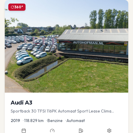
360°
Audi
A3
Sportback 30 TFSI 116PK Automaat Sport Lease Clima
Cruise PDC
2019
•
118.829
km
•
Benzine
•
Automaat