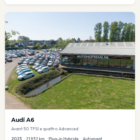
Audi
A6
Avant 50 TFSI e quattro Advanced
2023
•
21.932
km
•
Plug-in Hybride
•
Automaat