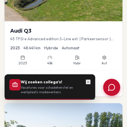
Audi
Q3
45 TFSI e Advanced edition S-Line ext. | Parkeersensor |
Navi
2023
•
48.441
km
•
Hybride
•
Automaat
2023
48k
Hybr
Aut
€
33.435
Wij zoeken collega's!
Vacatures voor schadeherstel en
of vanaf:
€
693
/mnd
BTW
werkplaats medewerkers