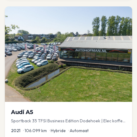
Audi
A5
Sportback 35 TFSI Business Edition Dodehoek | Elec koffer
| Adap Cruise
2021
•
106.099
km
•
Hybride
•
Automaat