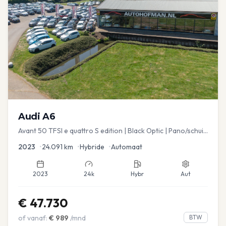
Audi
A6
Avant 50 TFSI e quattro S edition | Black Optic | Pano/schuif
| Stoelmemory | Virtual
2023
•
24.091
km
•
Hybride
•
Automaat
2023
24k
Hybr
Aut
€
47.730
of vanaf:
€
989
/mnd
BTW