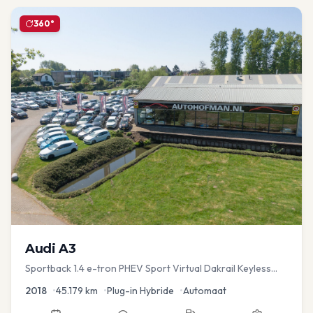
360°
Audi
A3
Sportback 1.4 e-tron PHEV Sport Virtual Dakrail Keyless
PDC v+a Stoelver
2018
•
45.179
km
•
Plug-in Hybride
•
Automaat