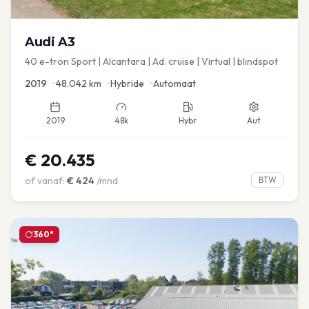
Audi
A3
40 e-tron Sport | Alcantara | Ad. cruise | Virtual | blindspot
2019
•
48.042
km
•
Hybride
•
Automaat
2019
48k
Hybr
Aut
€
20.435
of vanaf:
€
424
/mnd
BTW
360°