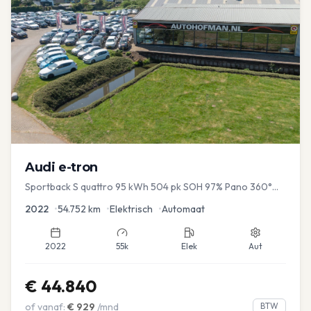
Audi
e-tron
Sportback S quattro 95 kWh 504 pk SOH 97% Pano 360°
Camera Head up El-a-klep Memory Seat
2022
•
54.752
km
•
Elektrisch
•
Automaat
2022
55k
Elek
Aut
€
44.840
of vanaf:
€
929
/mnd
BTW