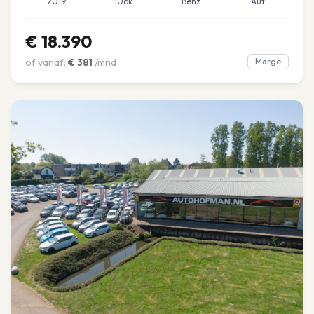
2019
106k
Benz
Aut
€
18.390
of vanaf:
€
381
/mnd
Marge