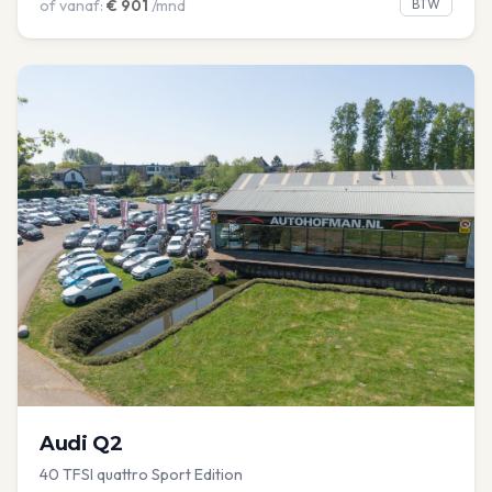
of vanaf:
€
901
/mnd
BTW
Audi
Q2
40 TFSI quattro Sport Edition