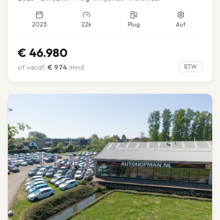
2023
22k
Plug
Aut
€
46.980
of vanaf:
€
974
/mnd
BTW