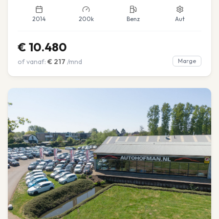
2014
200k
Benz
Aut
€
10.480
of vanaf:
€
217
/mnd
Marge