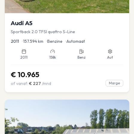
Audi
A5
Sportback 2.0 TFSI quattro S-Line
2011
•
157.594
km
•
Benzine
•
Automaat
2011
158k
Benz
Aut
€
10.965
of vanaf:
€
227
/mnd
Marge