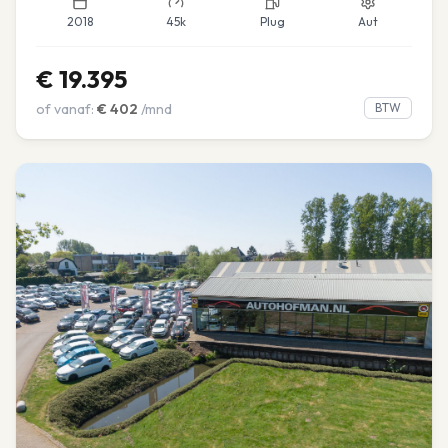
2018
45k
Plug
Aut
€
19.395
of vanaf:
€
402
/mnd
BTW