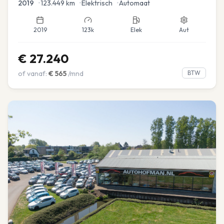
2019
•
123.449
km
•
Elektrisch
•
Automaat
2019
123k
Elek
Aut
€
27.240
of vanaf:
€
565
/mnd
BTW