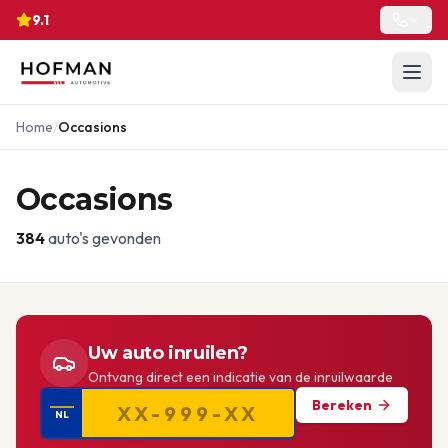
9.1
Home
/
Occasions
Occasions
384
auto's gevonden
Uw auto inruilen?
Ontvang direct een indicatie van de inruilwaarde
Bereken
NL