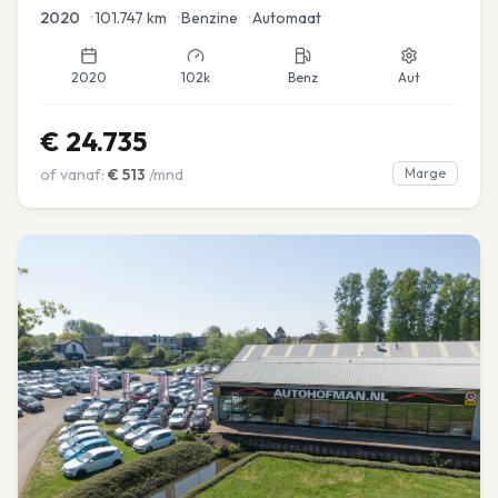
2020
•
101.747
km
•
Benzine
•
Automaat
2020
102k
Benz
Aut
€
24.735
of vanaf:
€
513
/mnd
Marge