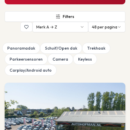
Filters
Merk A → Z
48
per pagina
Panoramadak
Schuif/Open dak
Trekhaak
Parkeersensoren
Camera
Keyless
Carplay/Android auto