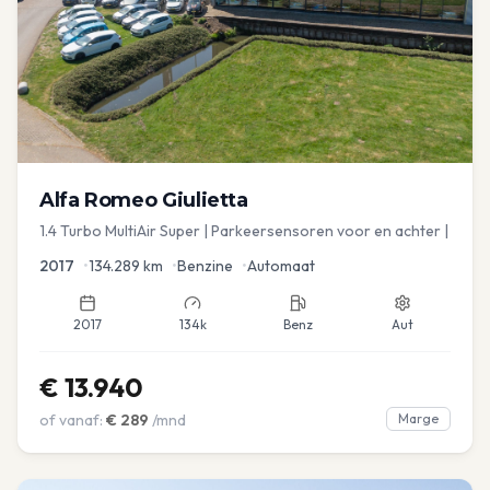
Alfa Romeo
Giulietta
1.4 Turbo MultiAir Super | Parkeersensoren voor en achter |
2017
•
134.289
km
•
Benzine
•
Automaat
2017
134k
Benz
Aut
€
13.940
of vanaf:
€
289
/mnd
Marge