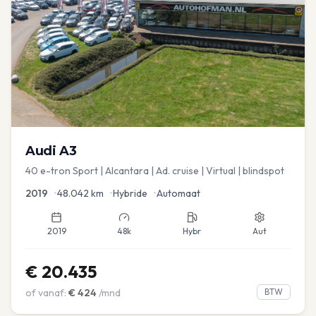
Audi
A3
40 e-tron Sport | Alcantara | Ad. cruise | Virtual | blindspot
2019
•
48.042
km
•
Hybride
•
Automaat
2019
48k
Hybr
Aut
€
20.435
of vanaf:
€
424
/mnd
BTW