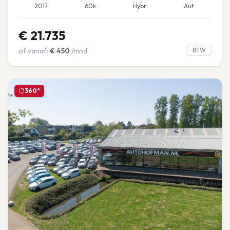
2017
60k
Hybr
Aut
€
21.735
of vanaf:
€
450
/mnd
BTW
360°