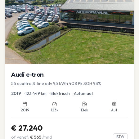
Audi
e-tron
55 quattro S-line adv 95 kWh 408 Pk SOH 93%
2019
•
123.449
km
•
Elektrisch
•
Automaat
2019
123k
Elek
Aut
€
27.240
of vanaf:
€
565
/mnd
BTW