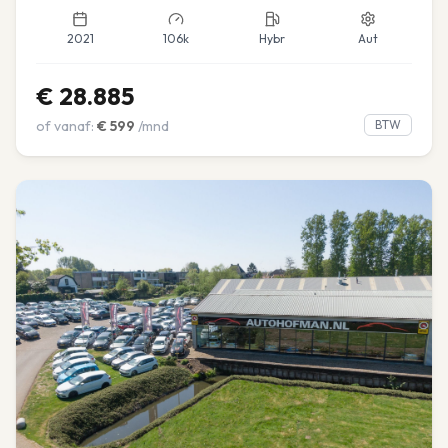
2021
106k
Hybr
Aut
€
28.885
of vanaf:
€
599
/mnd
BTW