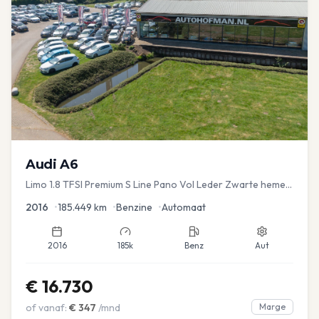
Audi
A6
Limo 1.8 TFSI Premium S Line Pano Vol Leder Zwarte hemel
Mem Seats Navi EL aKlep
2016
•
185.449
km
•
Benzine
•
Automaat
2016
185k
Benz
Aut
€
16.730
of vanaf:
€
347
/mnd
Marge