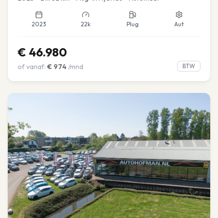
2023
22k
Plug
Aut
€
46.980
of vanaf:
€
974
/mnd
BTW