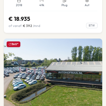
2018
49k
Plug
Aut
€
18.935
of vanaf:
€
392
/mnd
BTW
360°