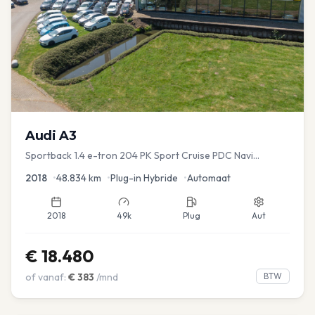
Audi
A3
Sportback 1.4 e-tron 204 PK Sport Cruise PDC Navi
Stoelver.
2018
•
48.834
km
•
Plug-in Hybride
•
Automaat
2018
49k
Plug
Aut
€
18.480
of vanaf:
€
383
/mnd
BTW