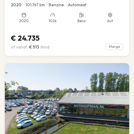
2020
•
101.747
km
•
Benzine
•
Automaat
2020
102k
Benz
Aut
€
24.735
of vanaf:
€
513
/mnd
Marge