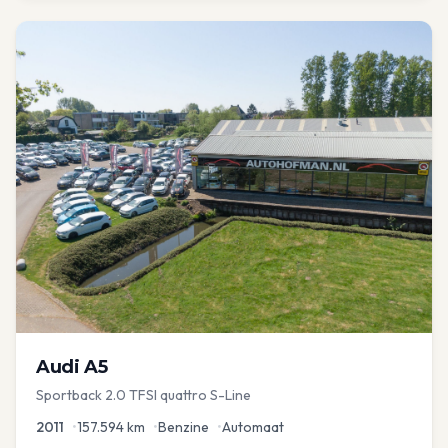
Audi
A5
Sportback 2.0 TFSI quattro S-Line
2011
•
157.594
km
•
Benzine
•
Automaat