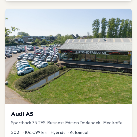
Audi
A5
Sportback 35 TFSI Business Edition Dodehoek | Elec koffer
| Adap Cruise
2021
•
106.099
km
•
Hybride
•
Automaat