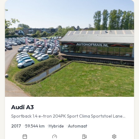
Audi
A3
Sportback 1.4 e-tron 204PK Sport Clima Sportstoel Lane
assist Navi PDC
2017
•
59.544
km
•
Hybride
•
Automaat