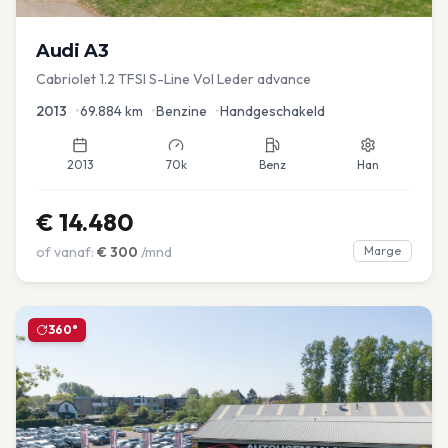
Audi
A3
Cabriolet 1.2 TFSI S-Line Vol Leder advance
2013
•
69.884
km
•
Benzine
•
Handgeschakeld
2013
70k
Benz
Han
€
14.480
of vanaf:
€
300
/mnd
Marge
360°