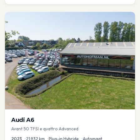
Audi
A6
Avant 50 TFSI e quattro Advanced
2023
•
21.932
km
•
Plug-in Hybride
•
Automaat