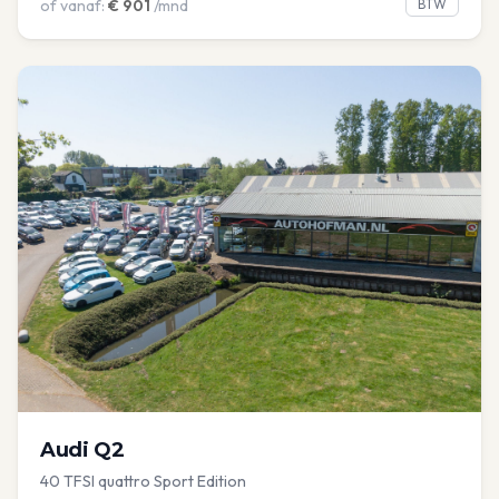
of vanaf:
€
901
/mnd
BTW
Audi
Q2
40 TFSI quattro Sport Edition