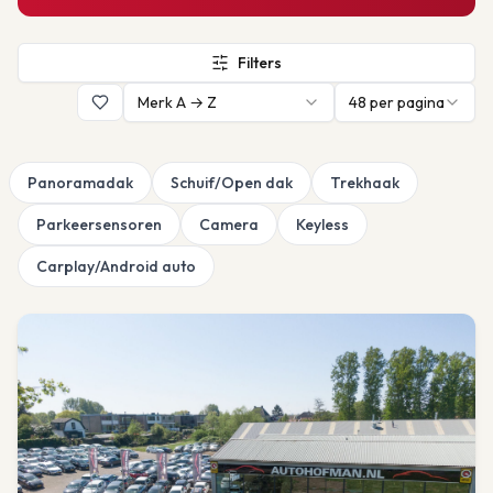
Filters
Merk A → Z
48
per pagina
Panoramadak
Schuif/Open dak
Trekhaak
Parkeersensoren
Camera
Keyless
Carplay/Android auto