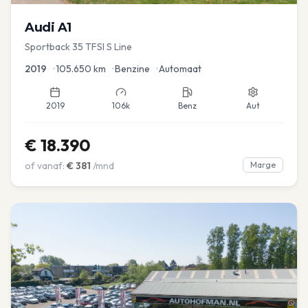
Audi
A1
Sportback 35 TFSI S Line
2019
•
105.650
km
•
Benzine
•
Automaat
2019
106k
Benz
Aut
€
18.390
of vanaf:
€
381
/mnd
Marge