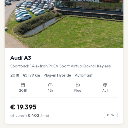
Audi
A3
Sportback 1.4 e-tron PHEV Sport Virtual Dakrail Keyless
PDC v+a Stoelver
2018
•
45.179
km
•
Plug-in Hybride
•
Automaat
2018
45k
Plug
Aut
€
19.395
of vanaf:
€
402
/mnd
BTW