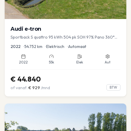
Audi
e-tron
Sportback S quattro 95 kWh 504 pk SOH 97% Pano 360°
Camera Head up El-a-klep Memory Seat
2022
•
54.752
km
•
Elektrisch
•
Automaat
2022
55k
Elek
Aut
€
44.840
of vanaf:
€
929
/mnd
BTW