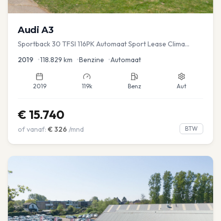
Audi
A3
Sportback 30 TFSI 116PK Automaat Sport Lease Clima
Cruise PDC
2019
•
118.829
km
•
Benzine
•
Automaat
2019
119k
Benz
Aut
€
15.740
of vanaf:
€
326
/mnd
BTW