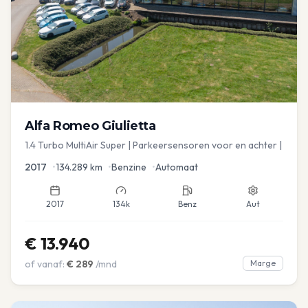
Alfa Romeo
Giulietta
1.4 Turbo MultiAir Super | Parkeersensoren voor en achter |
2017
•
134.289
km
•
Benzine
•
Automaat
2017
134k
Benz
Aut
€
13.940
of vanaf:
€
289
/mnd
Marge