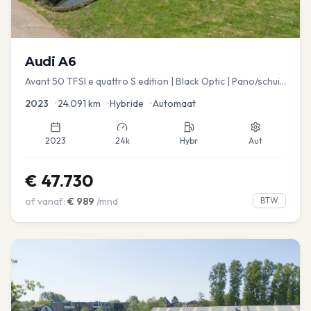
Audi
A6
Avant 50 TFSI e quattro S edition | Black Optic | Pano/schuif
| Stoelmemory | Virtual
2023
•
24.091
km
•
Hybride
•
Automaat
2023
24k
Hybr
Aut
€
47.730
of vanaf:
€
989
/mnd
BTW