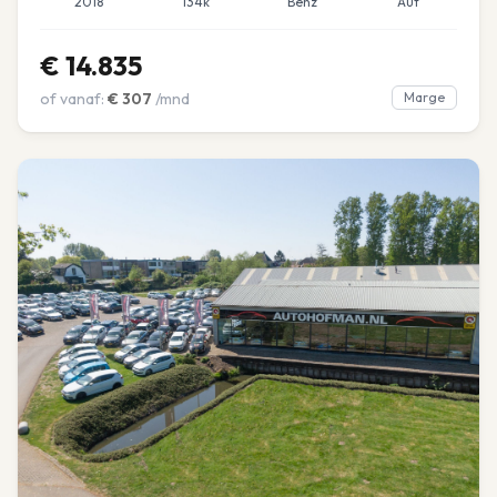
2018
134k
Benz
Aut
€
14.835
of vanaf:
€
307
/mnd
Marge