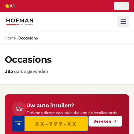
9.1
Home
/
Occasions
Occasions
385
auto's gevonden
Uw auto inruilen?
Ontvang direct een indicatie van de inruilwaarde
Bereken
NL