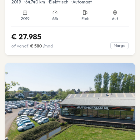
2019
•
64.740
km
•
Elektrisch
•
Automaat
2019
65k
Elek
Aut
€
27.985
of vanaf:
€
580
/mnd
Marge