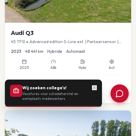
Audi
Q3
45 TFSI e Advanced edition S-Line ext. | Parkeersensor |
Navi
2023
•
48.441
km
•
Hybride
•
Automaat
2023
48k
Hybr
Aut
€
33.435
Wij zoeken collega's!
Vacatures voor schadeherstel en
of vanaf:
€
693
/mnd
BTW
werkplaats medewerkers