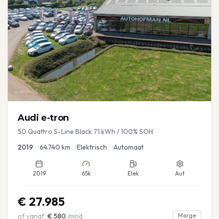
Audi
e-tron
50 Quattro S-Line Black 71 kWh / 100% SOH
2019
•
64.740
km
•
Elektrisch
•
Automaat
2019
65k
Elek
Aut
€
27.985
of vanaf:
€
580
/mnd
Marge