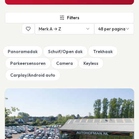
Filters
Merk A → Z
48
per pagina
Panoramadak
Schuif/Open dak
Trekhaak
Parkeersensoren
Camera
Keyless
Carplay/Android auto