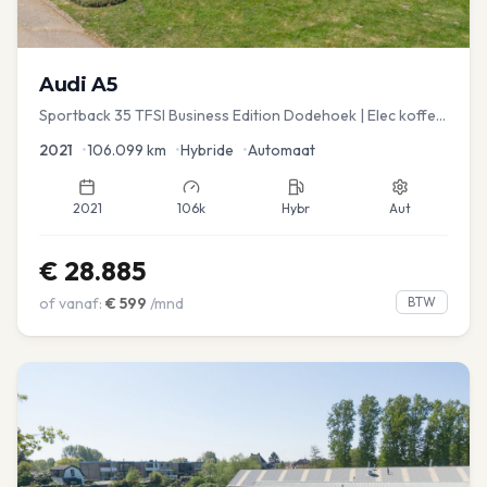
Audi
A5
Sportback 35 TFSI Business Edition Dodehoek | Elec koffer
| Adap Cruise
2021
•
106.099
km
•
Hybride
•
Automaat
2021
106k
Hybr
Aut
€
28.885
of vanaf:
€
599
/mnd
BTW