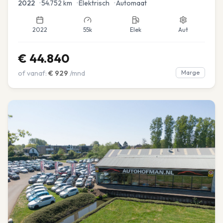
2022
•
54.752
km
•
Elektrisch
•
Automaat
2022
55k
Elek
Aut
€
44.840
of vanaf:
€
929
/mnd
Marge