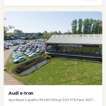
Audi
e-tron
Sportback S quattro 95 kWh 504 pk SOH 97% Pano 360°
Camera Head up El-a-klep Memory Seat