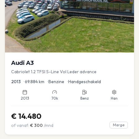
Audi
A3
Cabriolet 1.2 TFSI S-Line Vol Leder advance
2013
•
69.884
km
•
Benzine
•
Handgeschakeld
2013
70k
Benz
Han
€
14.480
of vanaf:
€
300
/mnd
Marge