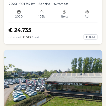
2020
•
101.747
km
•
Benzine
•
Automaat
2020
102k
Benz
Aut
€
24.735
of vanaf:
€
513
/mnd
Marge