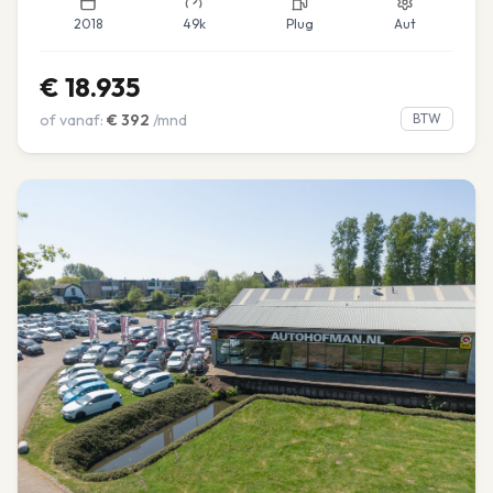
2018
49k
Plug
Aut
€
18.935
of vanaf:
€
392
/mnd
BTW