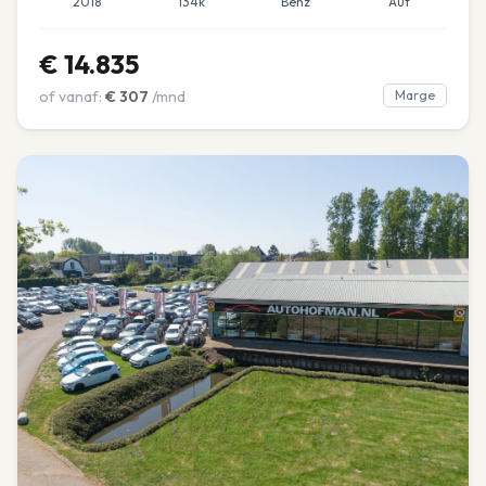
2018
134k
Benz
Aut
€
14.835
of vanaf:
€
307
/mnd
Marge