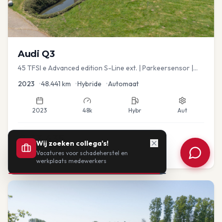
Audi
Q3
45 TFSI e Advanced edition S-Line ext. | Parkeersensor |
Navi
2023
•
48.441
km
•
Hybride
•
Automaat
2023
48k
Hybr
Aut
€
33.435
Wij zoeken collega's!
Vacatures voor schadeherstel en
of vanaf:
€
693
/mnd
BTW
werkplaats medewerkers