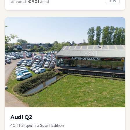
of vanaf:
€
901
/mnd
BTW
Audi
Q2
40 TFSI quattro Sport Edition