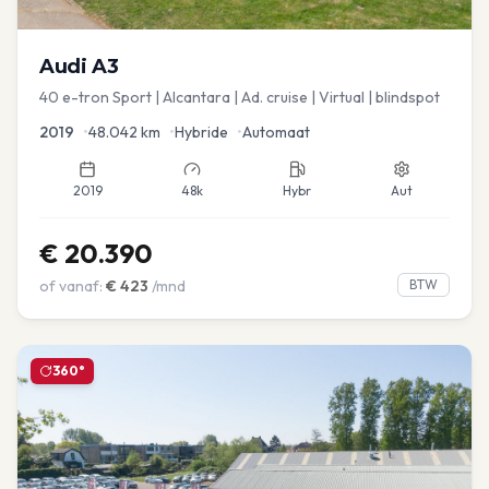
Audi
A3
40 e-tron Sport | Alcantara | Ad. cruise | Virtual | blindspot
2019
•
48.042
km
•
Hybride
•
Automaat
2019
48k
Hybr
Aut
€
20.390
of vanaf:
€
423
/mnd
BTW
360°