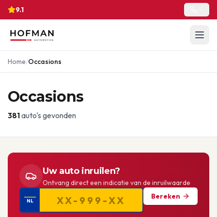
9.1
Home
/
Occasions
Occasions
381
auto's gevonden
Uw auto inruilen?
Ontvang direct een indicatie van de inruilwaarde
Bereken
NL