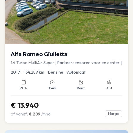
Alfa Romeo
Giulietta
1.4 Turbo MultiAir Super | Parkeersensoren voor en achter |
2017
•
134.289
km
•
Benzine
•
Automaat
2017
134k
Benz
Aut
€
13.940
of vanaf:
€
289
/mnd
Marge