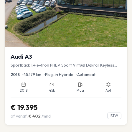
Audi
A3
Sportback 1.4 e-tron PHEV Sport Virtual Dakrail Keyless
PDC v+a Stoelver
2018
•
45.179
km
•
Plug-in Hybride
•
Automaat
2018
45k
Plug
Aut
€
19.395
of vanaf:
€
402
/mnd
BTW