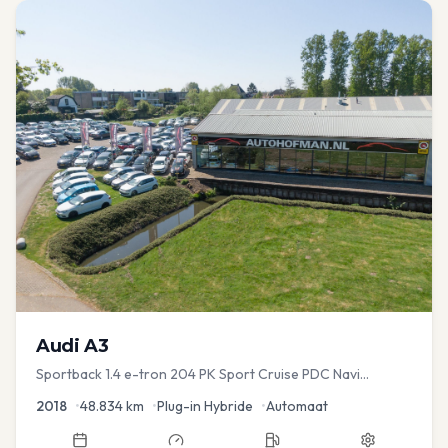
Audi
A3
Sportback 1.4 e-tron 204 PK Sport Cruise PDC Navi
Stoelver.
2018
•
48.834
km
•
Plug-in Hybride
•
Automaat