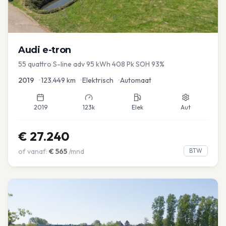
Audi
e-tron
55 quattro S-line adv 95 kWh 408 Pk SOH 93%
2019
•
123.449
km
•
Elektrisch
•
Automaat
2019
123k
Elek
Aut
€
27.240
of vanaf:
€
565
/mnd
BTW