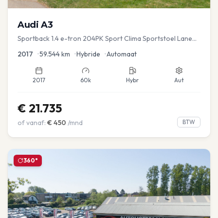
Audi
A3
Sportback 1.4 e-tron 204PK Sport Clima Sportstoel Lane
assist Navi PDC
2017
•
59.544
km
•
Hybride
•
Automaat
2017
60k
Hybr
Aut
€
21.735
of vanaf:
€
450
/mnd
BTW
360°