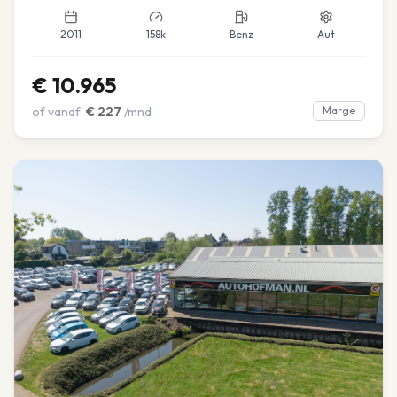
2011
158k
Benz
Aut
€
10.965
of vanaf:
€
227
/mnd
Marge