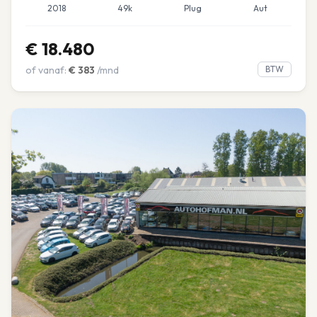
2018
49k
Plug
Aut
€
18.480
of vanaf:
€
383
/mnd
BTW