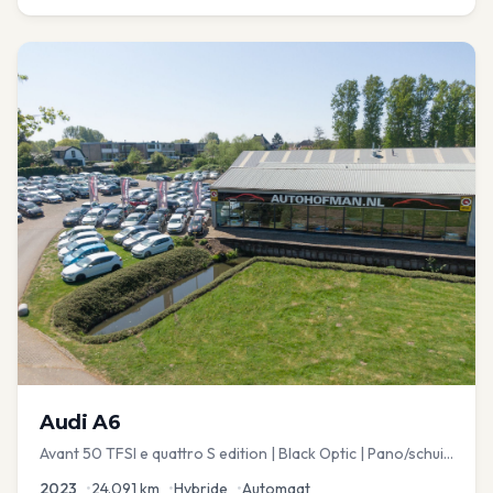
Audi
A6
Avant 50 TFSI e quattro S edition | Black Optic | Pano/schuif
| Stoelmemory | Virtual
2023
•
24.091
km
•
Hybride
•
Automaat