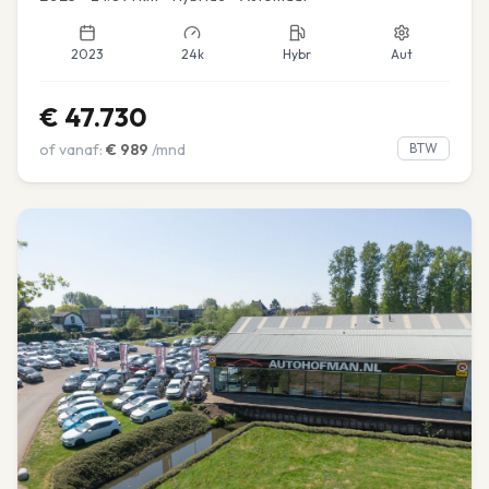
2023
24k
Hybr
Aut
€
47.730
of vanaf:
€
989
/mnd
BTW