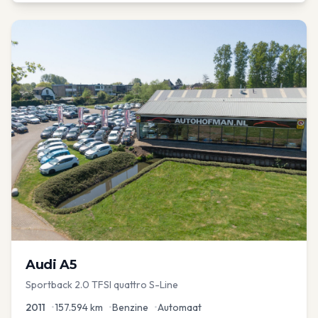
Audi
A5
Sportback 2.0 TFSI quattro S-Line
2011
•
157.594
km
•
Benzine
•
Automaat