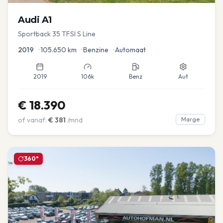
Audi
A1
Sportback 35 TFSI S Line
2019
•
105.650
km
•
Benzine
•
Automaat
2019
106k
Benz
Aut
€
18.390
of vanaf:
€
381
/mnd
Marge
360°