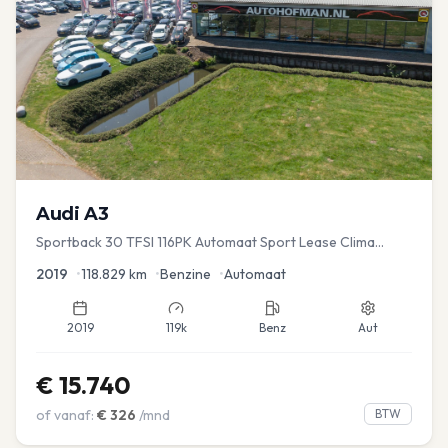
Audi
A3
Sportback 30 TFSI 116PK Automaat Sport Lease Clima
Cruise PDC
2019
•
118.829
km
•
Benzine
•
Automaat
2019
119k
Benz
Aut
€
15.740
of vanaf:
€
326
/mnd
BTW