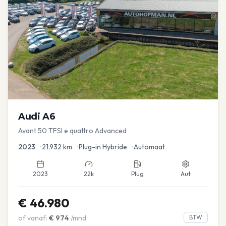
Audi
A6
Avant 50 TFSI e quattro Advanced
2023
•
21.932
km
•
Plug-in Hybride
•
Automaat
2023
22k
Plug
Aut
€
46.980
of vanaf:
€
974
/mnd
BTW