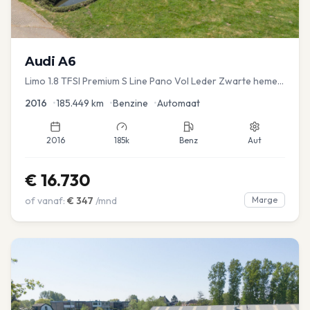
Audi
A6
Limo 1.8 TFSI Premium S Line Pano Vol Leder Zwarte hemel
Mem Seats Navi EL aKlep
2016
•
185.449
km
•
Benzine
•
Automaat
2016
185k
Benz
Aut
€
16.730
of vanaf:
€
347
/mnd
Marge