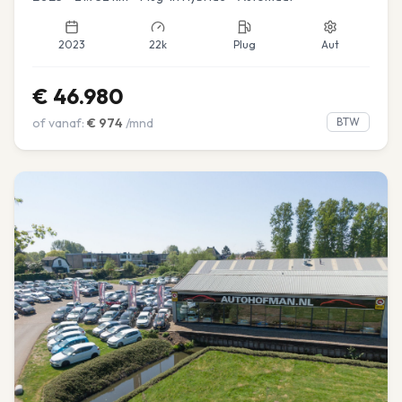
2023
22k
Plug
Aut
€
46.980
of vanaf:
€
974
/mnd
BTW