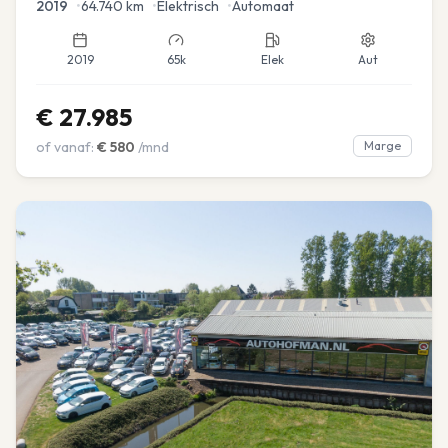
2019
•
64.740
km
•
Elektrisch
•
Automaat
2019
65k
Elek
Aut
€
27.985
of vanaf:
€
580
/mnd
Marge