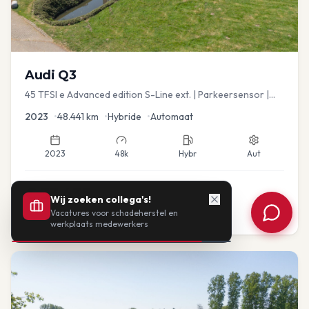
Audi
Q3
45 TFSI e Advanced edition S-Line ext. | Parkeersensor |
Navi
2023
•
48.441
km
•
Hybride
•
Automaat
2023
48k
Hybr
Aut
€
33.435
Wij zoeken collega's!
Vacatures voor schadeherstel en
of vanaf:
€
693
/mnd
BTW
werkplaats medewerkers