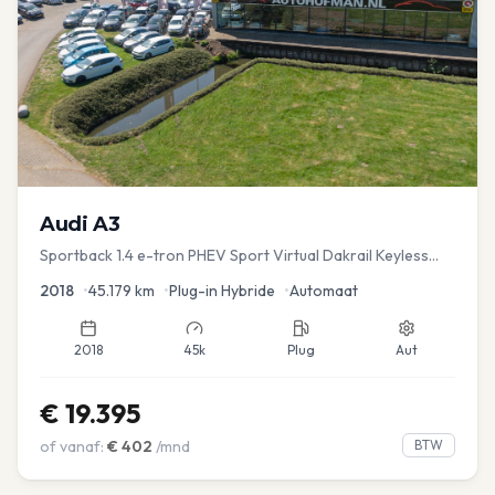
Audi
A3
Sportback 1.4 e-tron PHEV Sport Virtual Dakrail Keyless
PDC v+a Stoelver
2018
•
45.179
km
•
Plug-in Hybride
•
Automaat
2018
45k
Plug
Aut
€
19.395
of vanaf:
€
402
/mnd
BTW