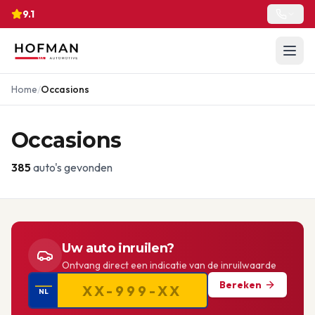
9.1
Home
/
Occasions
Occasions
385
auto's gevonden
Uw auto inruilen?
Ontvang direct een indicatie van de inruilwaarde
Bereken
NL