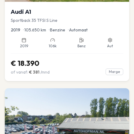
Audi
A1
Sportback 35 TFSI S Line
2019
•
105.650
km
•
Benzine
•
Automaat
2019
106k
Benz
Aut
€
18.390
of vanaf:
€
381
/mnd
Marge