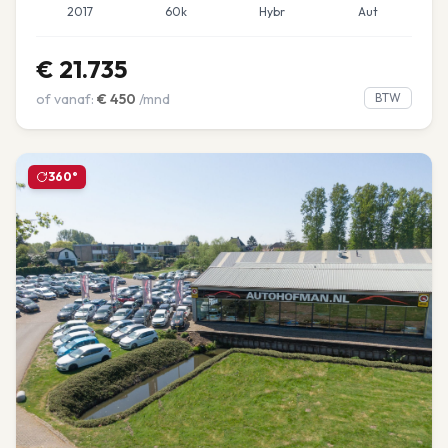
2017
60k
Hybr
Aut
€
21.735
of vanaf:
€
450
/mnd
BTW
360°