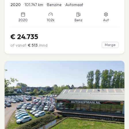
2020
•
101.747
km
•
Benzine
•
Automaat
2020
102k
Benz
Aut
€
24.735
of vanaf:
€
513
/mnd
Marge