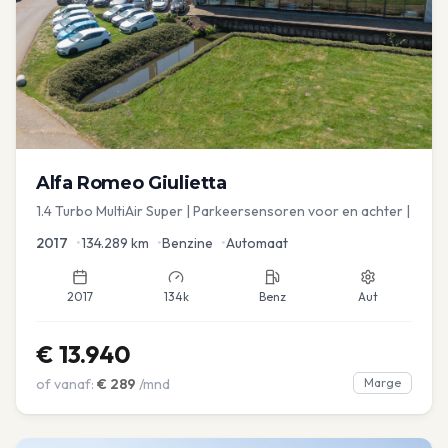
Alfa Romeo
Giulietta
1.4 Turbo MultiAir Super | Parkeersensoren voor en achter |
2017
•
134.289
km
•
Benzine
•
Automaat
2017
134k
Benz
Aut
€
13.940
of vanaf:
€
289
/mnd
Marge