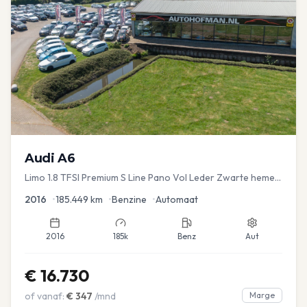
Audi
A6
Limo 1.8 TFSI Premium S Line Pano Vol Leder Zwarte hemel
Mem Seats Navi EL aKlep
2016
•
185.449
km
•
Benzine
•
Automaat
2016
185k
Benz
Aut
€
16.730
of vanaf:
€
347
/mnd
Marge