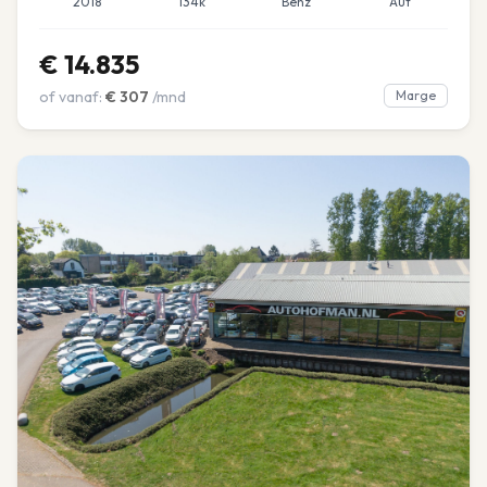
2018
134k
Benz
Aut
€
14.835
of vanaf:
€
307
/mnd
Marge