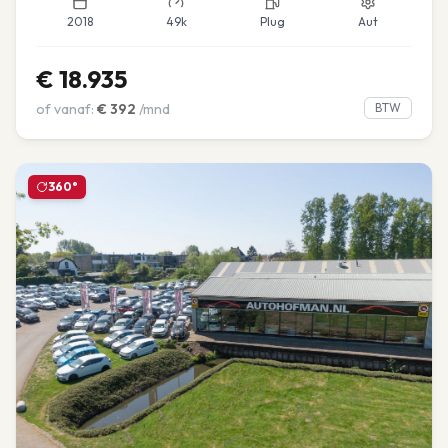
2018
49k
Plug
Aut
€
18.935
of vanaf:
€
392
/mnd
BTW
360°