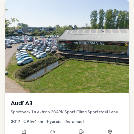
Audi
A3
Sportback 1.4 e-tron 204PK Sport Clima Sportstoel Lane
assist Navi PDC
2017
•
59.544
km
•
Hybride
•
Automaat