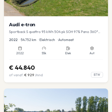
Audi
e-tron
Sportback S quattro 95 kWh 504 pk SOH 97% Pano 360°
Camera Head up El-a-klep Memory Seat
2022
•
54.752
km
•
Elektrisch
•
Automaat
2022
55k
Elek
Aut
€
44.840
of vanaf:
€
929
/mnd
BTW