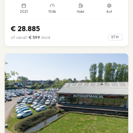
2021
106k
Hybr
Aut
€
28.885
of vanaf:
€
599
/mnd
BTW