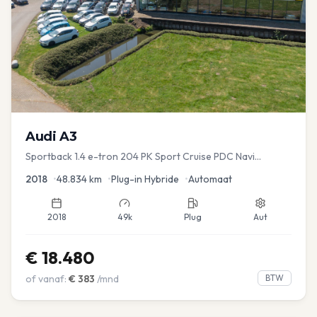
Audi
A3
Sportback 1.4 e-tron 204 PK Sport Cruise PDC Navi
Stoelver.
2018
•
48.834
km
•
Plug-in Hybride
•
Automaat
2018
49k
Plug
Aut
€
18.480
of vanaf:
€
383
/mnd
BTW