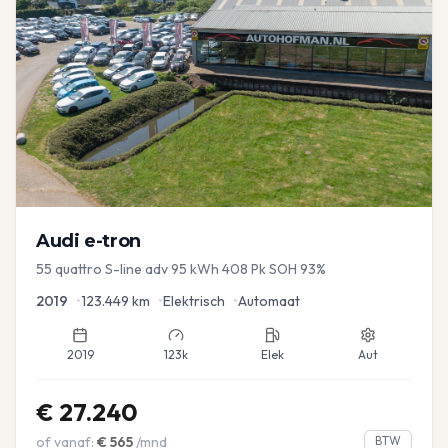
Audi
e-tron
55 quattro S-line adv 95 kWh 408 Pk SOH 93%
2019
•
123.449
km
•
Elektrisch
•
Automaat
2019
123k
Elek
Aut
€
27.240
of vanaf:
€
565
/mnd
BTW