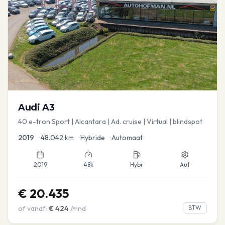
Audi
A3
40 e-tron Sport | Alcantara | Ad. cruise | Virtual | blindspot
2019
•
48.042
km
•
Hybride
•
Automaat
2019
48k
Hybr
Aut
€
20.435
of vanaf:
€
424
/mnd
BTW