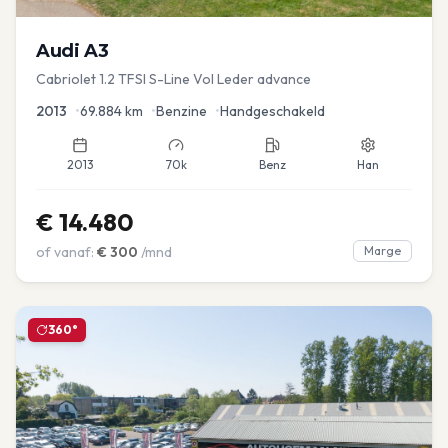
Audi
A3
Cabriolet 1.2 TFSI S-Line Vol Leder advance
2013
•
69.884
km
•
Benzine
•
Handgeschakeld
2013
70k
Benz
Han
€
14.480
of vanaf:
€
300
/mnd
Marge
360°