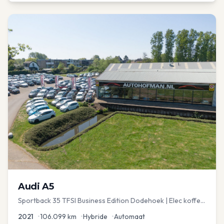
Audi
A5
Sportback 35 TFSI Business Edition Dodehoek | Elec koffer
| Adap Cruise
2021
•
106.099
km
•
Hybride
•
Automaat