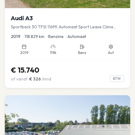
Audi
A3
Sportback 30 TFSI 116PK Automaat Sport Lease Clima
Cruise PDC
2019
•
118.829
km
•
Benzine
•
Automaat
2019
119k
Benz
Aut
€
15.740
of vanaf:
€
326
/mnd
BTW