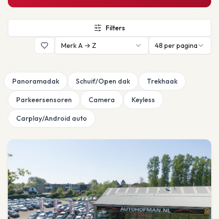
Filters
Merk A → Z
48
per pagina
Panoramadak
Schuif/Open dak
Trekhaak
Parkeersensoren
Camera
Keyless
Carplay/Android auto