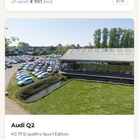
of vanaf:
€
901
/mnd
BTW
Audi
Q2
40 TFSI quattro Sport Edition