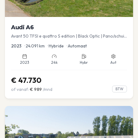
Audi
A6
Avant 50 TFSI e quattro S edition | Black Optic | Pano/schuif
| Stoelmemory | Virtual
2023
•
24.091
km
•
Hybride
•
Automaat
2023
24k
Hybr
Aut
€
47.730
of vanaf:
€
989
/mnd
BTW