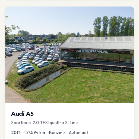
Audi
A5
Sportback 2.0 TFSI quattro S-Line
2011
•
157.594
km
•
Benzine
•
Automaat