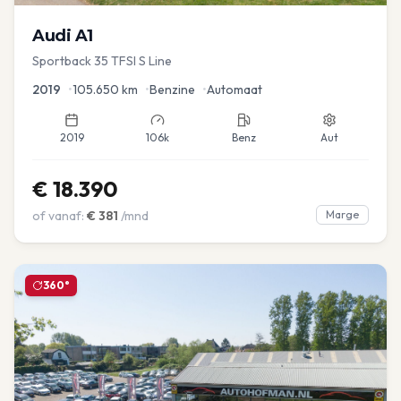
Audi
A1
Sportback 35 TFSI S Line
2019
•
105.650
km
•
Benzine
•
Automaat
2019
106k
Benz
Aut
€
18.390
of vanaf:
€
381
/mnd
Marge
360°