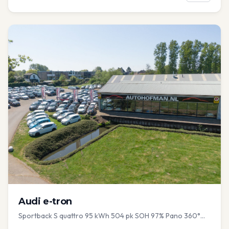
Audi
e-tron
Sportback S quattro 95 kWh 504 pk SOH 97% Pano 360°
Camera Head up El-a-klep Memory Seat