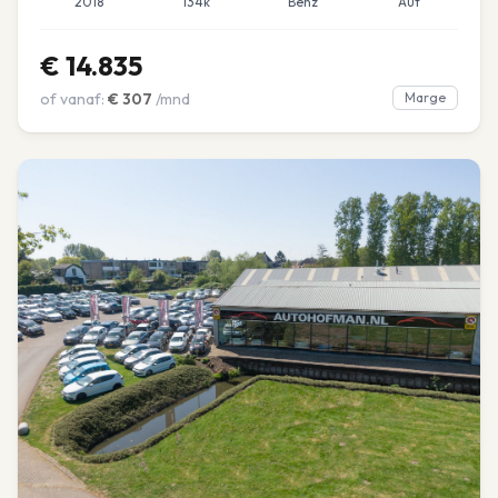
2018
134k
Benz
Aut
€
14.835
of vanaf:
€
307
/mnd
Marge