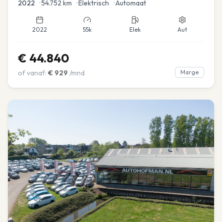
2022
•
54.752
km
•
Elektrisch
•
Automaat
2022
55k
Elek
Aut
€
44.840
of vanaf:
€
929
/mnd
Marge