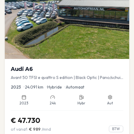
Audi
A6
Avant 50 TFSI e quattro S edition | Black Optic | Pano/schuif
| Stoelmemory | Virtual
2023
•
24.091
km
•
Hybride
•
Automaat
2023
24k
Hybr
Aut
€
47.730
of vanaf:
€
989
/mnd
BTW