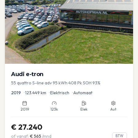
Audi
e-tron
55 quattro S-line adv 95 kWh 408 Pk SOH 93%
2019
•
123.449
km
•
Elektrisch
•
Automaat
2019
123k
Elek
Aut
€
27.240
of vanaf:
€
565
/mnd
BTW