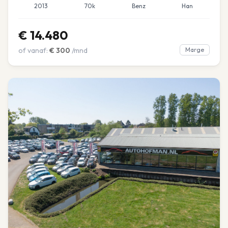
2013
70k
Benz
Han
€
14.480
of vanaf:
€
300
/mnd
Marge