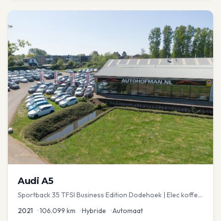
Audi
A5
Sportback 35 TFSI Business Edition Dodehoek | Elec koffer
| Adap Cruise
2021
•
106.099
km
•
Hybride
•
Automaat