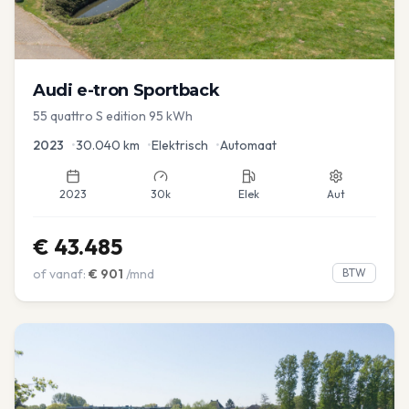
Audi
e-tron Sportback
55 quattro S edition 95 kWh
2023
•
30.040
km
•
Elektrisch
•
Automaat
2023
30k
Elek
Aut
€
43.485
of vanaf:
€
901
/mnd
BTW