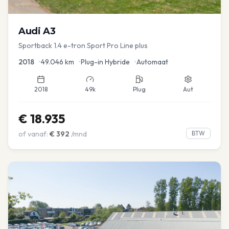
Audi
A3
Sportback 1.4 e-tron Sport Pro Line plus
2018
•
49.046
km
•
Plug-in Hybride
•
Automaat
2018
49k
Plug
Aut
€
18.935
of vanaf:
€
392
/mnd
BTW