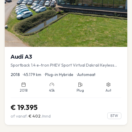
Audi
A3
Sportback 1.4 e-tron PHEV Sport Virtual Dakrail Keyless
PDC v+a Stoelver
2018
•
45.179
km
•
Plug-in Hybride
•
Automaat
2018
45k
Plug
Aut
€
19.395
of vanaf:
€
402
/mnd
BTW