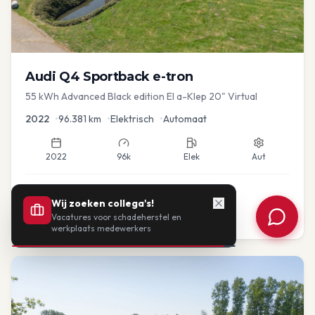
Audi
Q4 Sportback e-tron
55 kWh Advanced Black edition El a-Klep 20" Virtual
2022
•
96.381
km
•
Elektrisch
•
Automaat
2022
96k
Elek
Aut
€
26.940
Wij zoeken collega's!
Vacatures voor schadeherstel en
of vanaf:
€
558
/mnd
BTW
werkplaats medewerkers