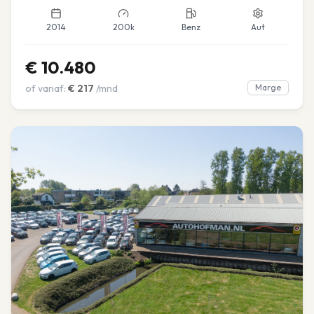
2014
200k
Benz
Aut
€
10.480
of vanaf:
€
217
/mnd
Marge