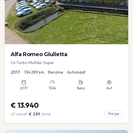
Alfa Romeo
Giulietta
1.4 Turbo MultiAir Super
2017
•
134.289
km
•
Benzine
•
Automaat
2017
134k
Benz
Aut
€
13.940
of vanaf:
€
289
/mnd
Marge