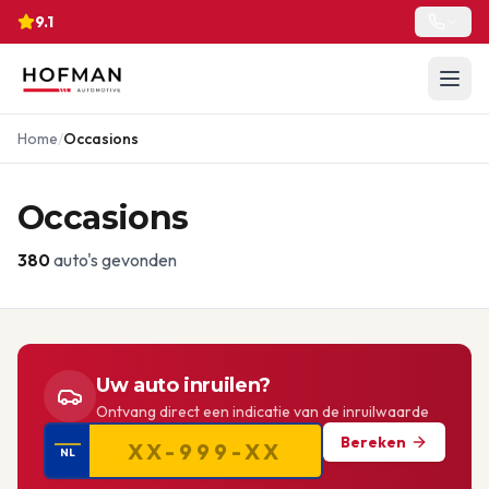
9.1
Home
/
Occasions
Occasions
380
auto's gevonden
Uw auto inruilen?
Ontvang direct een indicatie van de inruilwaarde
Bereken
NL