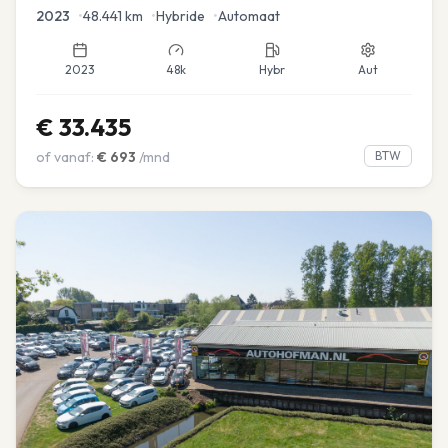
Navi
2023
•
48.441
km
•
Hybride
•
Automaat
2023
48k
Hybr
Aut
€
33.435
of vanaf:
€
693
/mnd
BTW