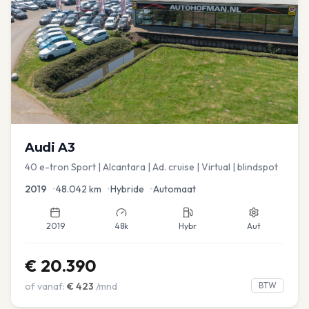
Audi
A3
40 e-tron Sport | Alcantara | Ad. cruise | Virtual | blindspot
2019
•
48.042
km
•
Hybride
•
Automaat
2019
48k
Hybr
Aut
€
20.390
of vanaf:
€
423
/mnd
BTW