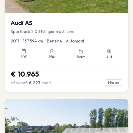
Audi
A5
Sportback 2.0 TFSI quattro S-Line
2011
•
157.594
km
•
Benzine
•
Automaat
2011
158k
Benz
Aut
€
10.965
of vanaf:
€
227
/mnd
Marge