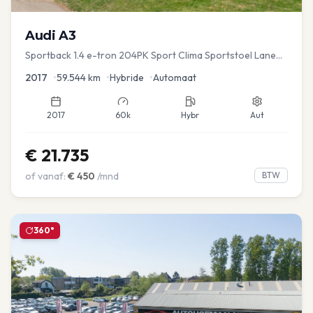
Audi
A3
Sportback 1.4 e-tron 204PK Sport Clima Sportstoel Lane
assist Navi PDC
2017
•
59.544
km
•
Hybride
•
Automaat
2017
60k
Hybr
Aut
€
21.735
of vanaf:
€
450
/mnd
BTW
360°