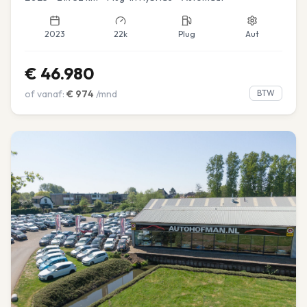
2023
22k
Plug
Aut
€
46.980
of vanaf:
€
974
/mnd
BTW