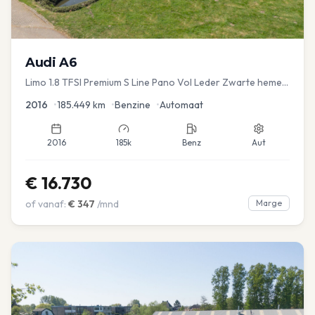
Audi
A6
Limo 1.8 TFSI Premium S Line Pano Vol Leder Zwarte hemel
Mem Seats Navi EL aKlep
2016
•
185.449
km
•
Benzine
•
Automaat
2016
185k
Benz
Aut
€
16.730
of vanaf:
€
347
/mnd
Marge