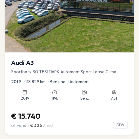
Audi
A3
Sportback 30 TFSI 116PK Automaat Sport Lease Clima
Cruise PDC
2019
•
118.829
km
•
Benzine
•
Automaat
2019
119k
Benz
Aut
€
15.740
of vanaf:
€
326
/mnd
BTW