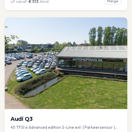
of vanaf:
€
513
/mnd
Marge
Audi
Q3
45 TFSI e Advanced edition S-Line ext. | Parkeersensor |