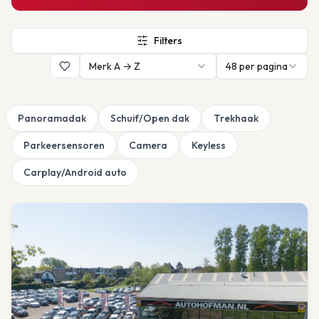
Filters
Merk A → Z
48
per pagina
Panoramadak
Schuif/Open dak
Trekhaak
Parkeersensoren
Camera
Keyless
Carplay/Android auto