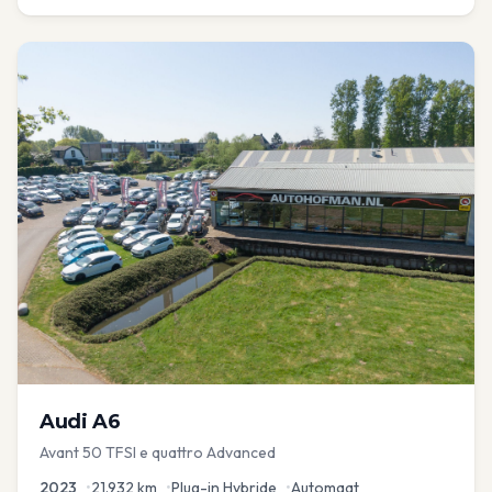
Audi
A6
Avant 50 TFSI e quattro Advanced
2023
•
21.932
km
•
Plug-in Hybride
•
Automaat