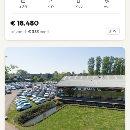
2018
49k
Plug
Aut
€
18.480
of vanaf:
€
383
/mnd
BTW