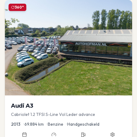
360°
Audi
A3
Cabriolet 1.2 TFSI S-Line Vol Leder advance
2013
•
69.884
km
•
Benzine
•
Handgeschakeld