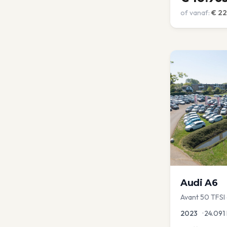
of vanaf:
€
22
Audi
A6
Avant 50 TFSI e
Optic | Pano/s
2023
•
24.091
Virtual