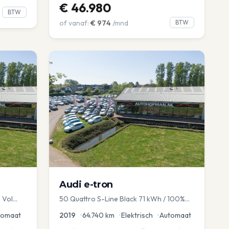
€
46.980
BTW
of vanaf:
€
974
/mnd
BTW
Audi
e-tron
 Vol
50 Quattro S-Line Black 71 kWh / 100%
avi EL
SOH
tomaat
2019
•
64.740
km
•
Elektrisch
•
Automaat