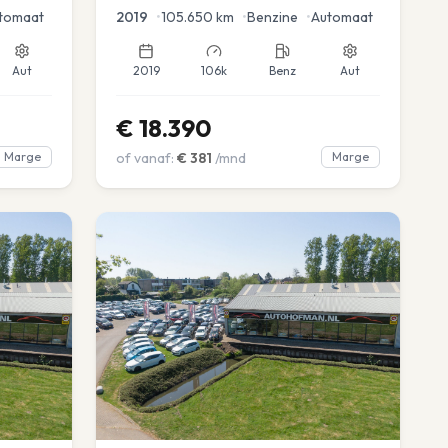
tomaat
2019
•
105.650
km
•
Benzine
•
Automaat
Aut
2019
106k
Benz
Aut
€
18.390
Marge
of vanaf:
€
381
/mnd
Marge