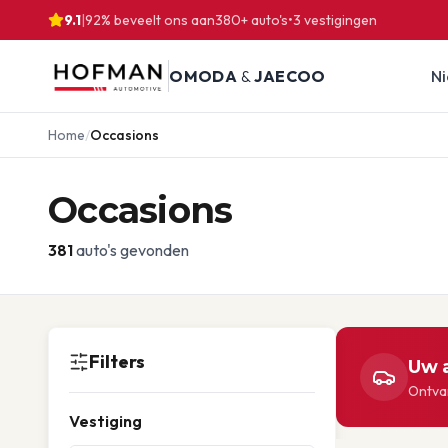
9.1
|
92% beveelt ons aan
380
+ auto's
•
3
vestigingen
OMODA
&
JAECOO
N
Home
/
Occasions
Occasions
381
auto's gevonden
Filters
Uw a
Ontvan
Vestiging