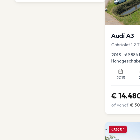
Audi
A3
Cabriolet 1.2 
advance
2013
•
69.884
Handgeschake
2013
€
14.48
of vanaf:
€
3
360°