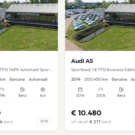
Audi
A5
TFSI 116PK Automaat Sport
Sportback 1.8 TFSI Business Editi
ruise PDC
km
•
Benzine
•
Automaat
2014
•
200.450
km
•
Benzine
•
A
119k
Benz
Aut
2014
200k
Benz
0
€
10.480
6
/mnd
BTW
of vanaf:
€
217
/mnd