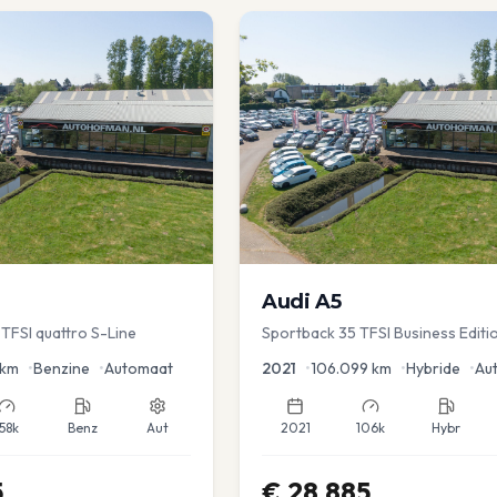
Audi
A5
TFSI quattro S-Line
Sportback 35 TFSI Business Editi
Dodehoek | Elec koffer | Adap Cr
km
•
Benzine
•
Automaat
2021
•
106.099
km
•
Hybride
•
Au
158k
Benz
Aut
2021
106k
Hybr
5
€
28.885