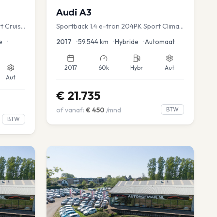
Audi
A3
t Cruise
Sportback 1.4 e-tron 204PK Sport Clima
Sportstoel Lane assist Navi PDC
e
•
2017
•
59.544
km
•
Hybride
•
Automaat
2017
60k
Hybr
Aut
Aut
€
21.735
of vanaf:
€
450
/mnd
BTW
BTW