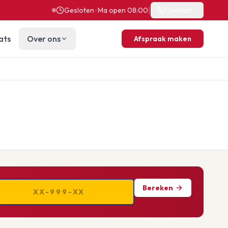
|
Gesloten · Ma open 08:00
Contact
ats
Over ons
Afspraak maken
Bereken