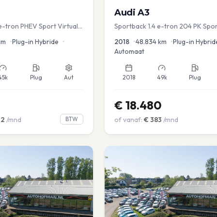
Audi
A3
e-tron PHEV Sport Virtual
Sportback 1.4 e-tron 204 PK Spor
s PDC v+a Stoelver
PDC Navi Stoelver.
km
•
Plug-in Hybride
•
2018
•
48.834
km
•
Plug-in Hybrid
Automaat
45k
Plug
Aut
2018
49k
Plug
€
18.480
02
/mnd
BTW
of vanaf:
€
383
/mnd