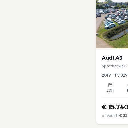
Audi
A3
Sportback 30 
Lease Clima C
2019
•
118.829
2019
€
15.74
of vanaf:
€
32