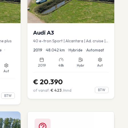
Audi
A3
ne plus
40 e-tron Sport | Alcantara | Ad. cruise |
Virtual | blindspot
e
•
2019
•
48.042
km
•
Hybride
•
Automaat
2019
48k
Hybr
Aut
Aut
€
20.390
of vanaf:
€
423
/mnd
BTW
BTW