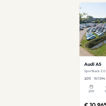
Audi
A5
Sportback 2.0 
2011
•
157.594
2011
€
10.96