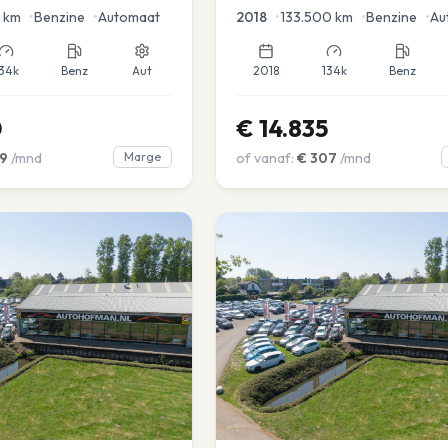
en voor en achter |
km
•
Benzine
•
Automaat
2018
•
133.500
km
•
Benzine
•
Au
34k
Benz
Aut
2018
134k
Benz
0
€
14.835
9
/mnd
Marge
of vanaf:
€
307
/mnd