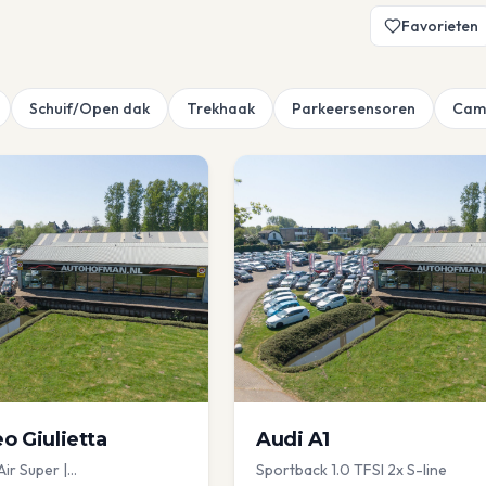
Favorieten
Schuif/Open dak
Trekhaak
Parkeersensoren
Cam
eo
Giulietta
Audi
A1
Air Super |
Sportback 1.0 TFSI 2x S-line