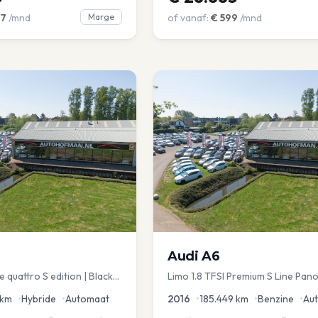
7
/mnd
Marge
of vanaf:
€
599
/mnd
Audi
A6
 quattro S edition | Black
Limo 1.8 TFSI Premium S Line Pano
chuif | Stoelmemory |
Leder Zwarte hemel Mem Seats N
km
•
Hybride
•
Automaat
2016
•
185.449
km
•
Benzine
•
Au
aKlep