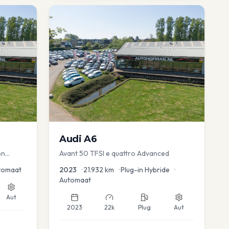
Audi
A6
on
Avant 50 TFSI e quattro Advanced
uise
tomaat
2023
•
21.932
km
•
Plug-in Hybride
•
Automaat
Aut
2023
22k
Plug
Aut