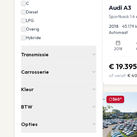
C
Audi
A3
Diesel
Sportback 1.4 
LPG
Dakrail Keyles
2018
•
45.179
Overig
Automaat
Hybride
2018
Transmissie
€
19.395
Carrosserie
of vanaf:
€
4
Kleur
360°
BTW
Opties