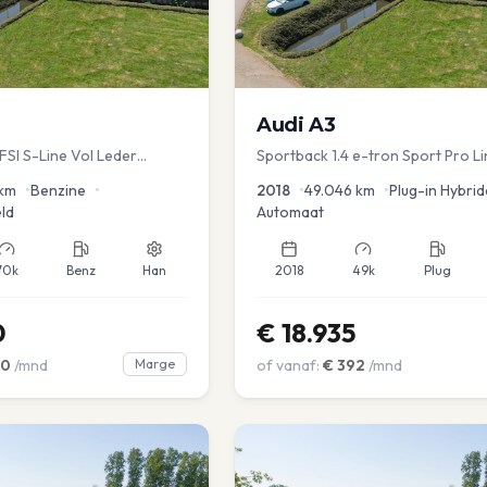
Audi
A3
TFSI S-Line Vol Leder
Sportback 1.4 e-tron Sport Pro Li
km
•
Benzine
•
2018
•
49.046
km
•
Plug-in Hybrid
ld
Automaat
70k
Benz
Han
2018
49k
Plug
0
€
18.935
00
/mnd
Marge
of vanaf:
€
392
/mnd