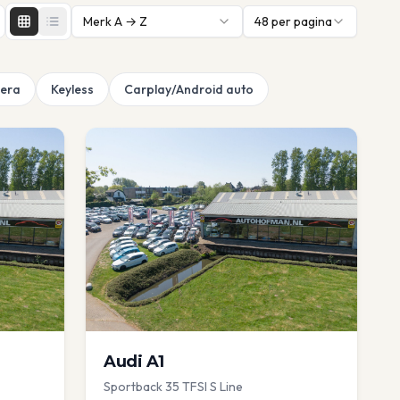
Merk A → Z
48
per pagina
era
Keyless
Carplay/Android auto
Audi
A1
Sportback 35 TFSI S Line