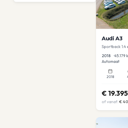
Audi
A3
Sportback 1.4 
Dakrail Keyles
2018
•
45.179
Automaat
2018
€
19.395
of vanaf:
€
4