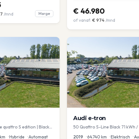
5
€
46.980
7
/mnd
Marge
of vanaf:
€
974
/mnd
Audi
e-tron
 quattro S edition | Black
50 Quattro S-Line Black 71 kWh 
chuif | Stoelmemory |
SOH
km
•
Hybride
•
Automaat
2019
•
64.740
km
•
Elektrisch
•
Au