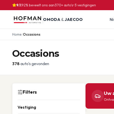
9.1
|
92% beveelt ons aan
370
+ auto's
•
3
vestigingen
OMODA
&
JAECOO
N
Home
/
Occasions
Occasions
378
auto's gevonden
Filters
Uw a
Ontvan
Vestiging