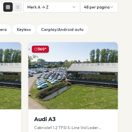
Merk A → Z
48
per pagina
era
Keyless
Carplay/Android auto
360°
Audi
A3
Cabriolet 1.2 TFSI S-Line Vol Leder