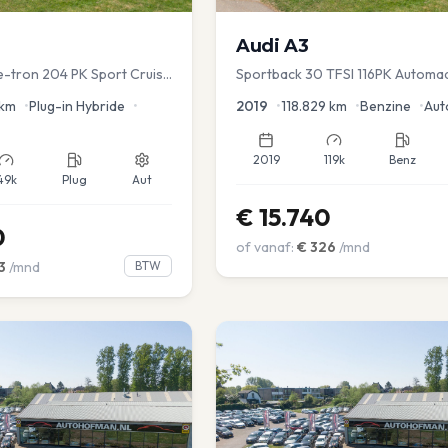
Audi
A3
 e-tron 204 PK Sport Cruise
Sportback 30 TFSI 116PK Automa
ver.
Lease Clima Cruise PDC
km
•
Plug-in Hybride
•
2019
•
118.829
km
•
Benzine
•
Aut
2019
119k
Benz
49k
Plug
Aut
€
15.740
0
of vanaf:
€
326
/mnd
3
/mnd
BTW