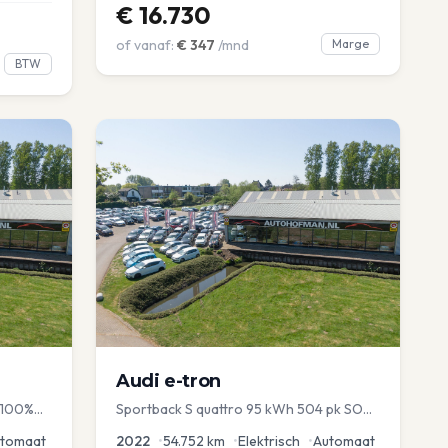
€
16.730
of vanaf:
€
347
/mnd
Marge
BTW
Audi
e-tron
/ 100%
Sportback S quattro 95 kWh 504 pk SOH
97% Pano 360° Camera Head up El-a-
tomaat
2022
•
54.752
km
•
Elektrisch
•
Automaat