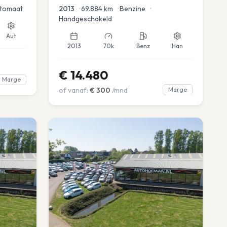
advance
tomaat
2013
•
69.884
km
•
Benzine
•
Handgeschakeld
Aut
2013
70k
Benz
Han
€
14.480
Marge
of vanaf:
€
300
/mnd
Marge