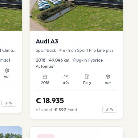
Audi
A3
t Clima
Sportback 1.4 e-tron Sport Pro Line plus
omaat
2018
•
49.046
km
•
Plug-in Hybride
•
Automaat
Aut
2018
49k
Plug
Aut
€
18.935
BTW
of vanaf:
€
392
/mnd
BTW