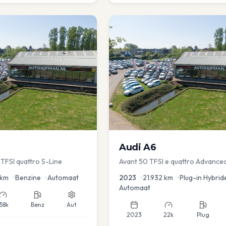
Audi
A6
TFSI quattro S-Line
Avant 50 TFSI e quattro Advance
km
•
Benzine
•
Automaat
2023
•
21.932
km
•
Plug-in Hybrid
Automaat
158k
Benz
Aut
2023
22k
Plug