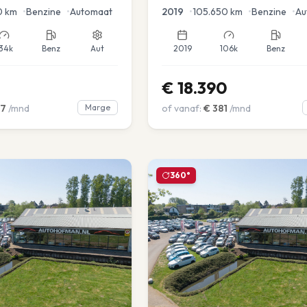
0
km
•
Benzine
•
Automaat
2019
•
105.650
km
•
Benzine
•
Au
34k
Benz
Aut
2019
106k
Benz
€
18.390
7
/mnd
Marge
of vanaf:
€
381
/mnd
360°