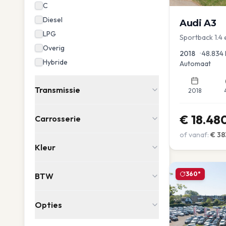
C
Diesel
Audi
A3
LPG
Sportback 1.4
PDC Navi Stoel
Overig
2018
•
48.834
Hybride
Automaat
Transmissie
2018
€
18.48
Carrosserie
of vanaf:
€
38
Kleur
360°
BTW
Opties