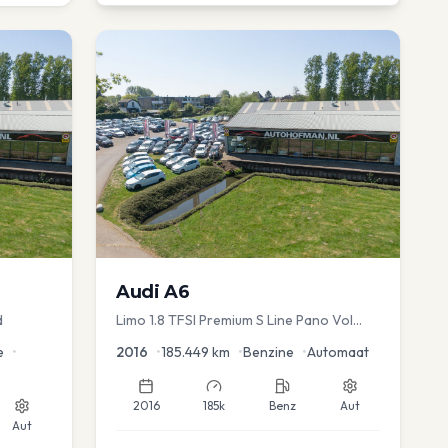
Audi
A6
d
Limo 1.8 TFSI Premium S Line Pano Vol
Leder Zwarte hemel Mem Seats Navi EL
e
•
2016
•
185.449
km
•
Benzine
•
Automaat
aKlep
2016
185k
Benz
Aut
Aut