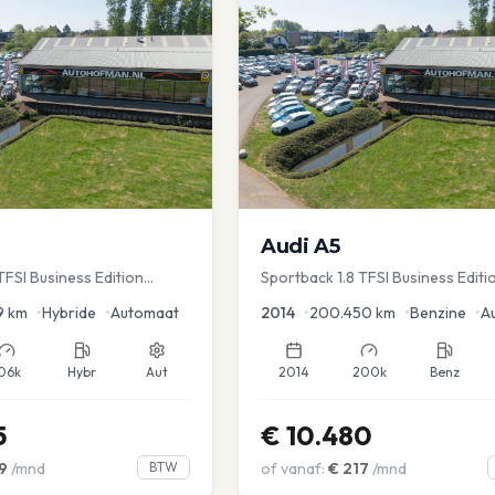
Audi
A5
FSI Business Edition
Sportback 1.8 TFSI Business Editi
c koffer | Adap Cruise
9
km
•
Hybride
•
Automaat
2014
•
200.450
km
•
Benzine
•
A
06k
Hybr
Aut
2014
200k
Benz
5
€
10.480
9
/mnd
BTW
of vanaf:
€
217
/mnd