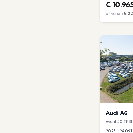
€
10.96
of vanaf:
€
22
Audi
A6
Avant 50 TFSI e
Optic | Pano/s
2023
•
24.091