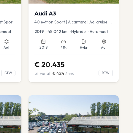
Audi
A3
at Sport
40 e-tron Sport | Alcantara | Ad. cruise |
Virtual | blindspot
omaat
2019
•
48.042
km
•
Hybride
•
Automaat
Aut
2019
48k
Hybr
Aut
€
20.435
BTW
of vanaf:
€
424
/mnd
BTW