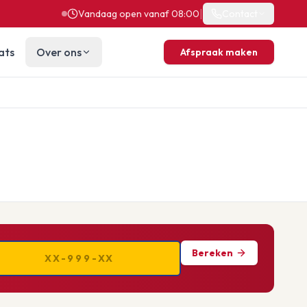
|
Vandaag open vanaf 08:00
Contact
ats
Over ons
Afspraak maken
Bereken