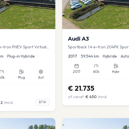
Audi
A3
e-tron PHEV Sport Virtual
Sportback 1.4 e-tron 204PK Spor
s PDC v+a Stoelver
Sportstoel Lane assist Navi PDC
km
•
Plug-in Hybride
•
2017
•
59.544
km
•
Hybride
•
Aut
2017
60k
Hybr
45k
Plug
Aut
€
21.735
of vanaf:
€
450
/mnd
02
/mnd
BTW