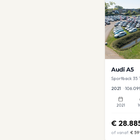
Audi
A5
Sportback 35 T
Dodehoek | Ele
2021
•
106.09
2021
1
€
28.88
of vanaf:
€
59