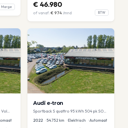
€
46.980
Marge
of vanaf:
€
974
/mnd
BTW
Audi
e-tron
 Vol
Sportback S quattro 95 kWh 504 pk SOH
avi EL
97% Pano 360° Camera Head up El-a-
tomaat
2022
•
54.752
km
•
Elektrisch
•
Automaat
klep Memory Seat