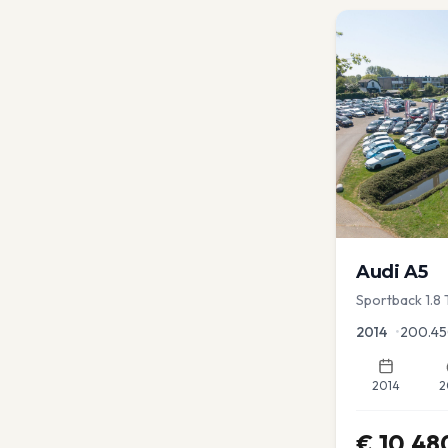
Audi
A5
Sportback 1.8 
2014
•
200.4
2014
2
€
10.48