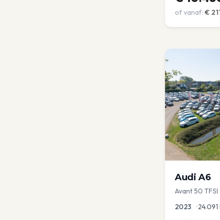
of vanaf:
€
21
Audi
A6
Avant 50 TFSI e
Optic | Pano/s
2023
•
24.091
Virtual