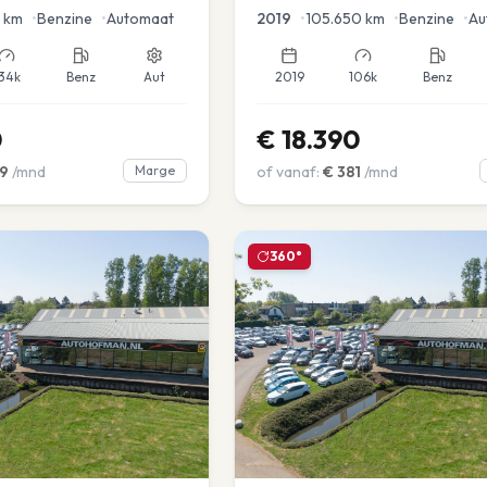
en voor en achter |
km
•
Benzine
•
Automaat
2019
•
105.650
km
•
Benzine
•
Au
34k
Benz
Aut
2019
106k
Benz
0
€
18.390
9
/mnd
Marge
of vanaf:
€
381
/mnd
360°