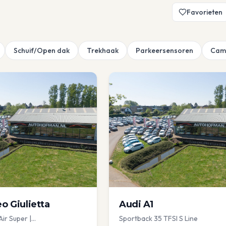
Favorieten
Schuif/Open dak
Trekhaak
Parkeersensoren
Cam
eo
Giulietta
Audi
A1
Air Super |
Sportback 35 TFSI S Line