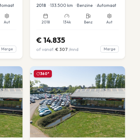
tomaat
2018
•
133.500
km
•
Benzine
•
Automaat
Aut
2018
134k
Benz
Aut
€
14.835
Marge
of vanaf:
€
307
/mnd
Marge
360°