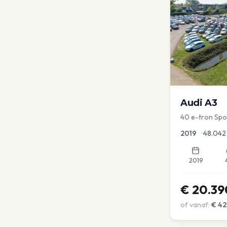
Audi
A3
40 e-tron Sport
Virtual | blind
2019
•
48.042
2019
€
20.39
of vanaf:
€
42