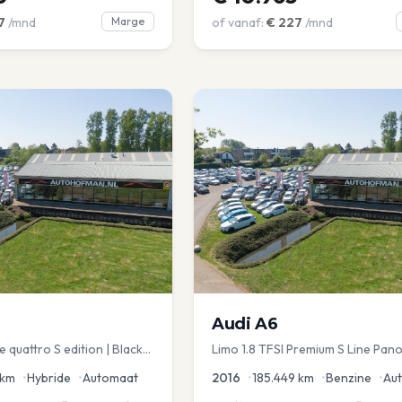
7
/mnd
Marge
of vanaf:
€
227
/mnd
Audi
A6
 quattro S edition | Black
Limo 1.8 TFSI Premium S Line Pano
chuif | Stoelmemory |
Leder Zwarte hemel Mem Seats N
km
•
Hybride
•
Automaat
2016
•
185.449
km
•
Benzine
•
Au
aKlep