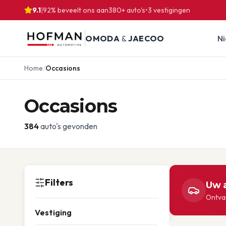
9.1
|
92% beveelt ons aan
380
+ auto's
•
3
vestigingen
OMODA
&
JAECOO
N
Home
/
Occasions
Occasions
384
auto's gevonden
Filters
Uw a
Ontvan
Vestiging