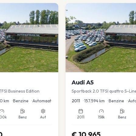
Audi
A5
TFSI Business Edition
Sportback 2.0 TFSI quattro S-Lin
50
km
•
Benzine
•
Automaat
2011
•
157.594
km
•
Benzine
•
Aut
00k
Benz
Aut
2011
158k
Benz
0
€
10.965