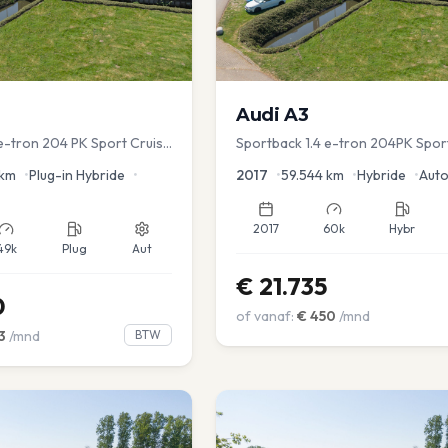
Audi
A3
 e-tron 204 PK Sport Cruise
Sportback 1.4 e-tron 204PK Spor
ver.
Sportstoel Lane assist Navi PDC
km
•
Plug-in Hybride
•
2017
•
59.544
km
•
Hybride
•
Aut
2017
60k
Hybr
49k
Plug
Aut
€
21.735
0
of vanaf:
€
450
/mnd
3
/mnd
BTW