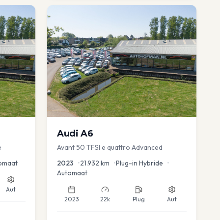
Audi
A6
e
Avant 50 TFSI e quattro Advanced
omaat
2023
•
21.932
km
•
Plug-in Hybride
•
Automaat
Aut
2023
22k
Plug
Aut