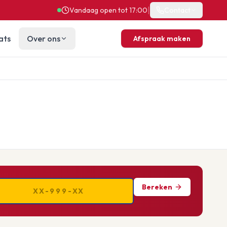
|
Vandaag open tot 17:00
Contact
ats
Over ons
Afspraak maken
Bereken