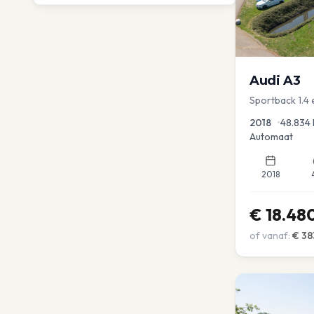
Audi
A3
Sportback 1.4
PDC Navi Stoel
2018
•
48.834
Automaat
2018
€
18.48
of vanaf:
€
38