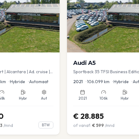
Audi
A5
 | Alcantara | Ad. cruise |
Sportback 35 TFSI Business Editi
spot
Dodehoek | Elec koffer | Adap Cr
km
•
Hybride
•
Automaat
2021
•
106.099
km
•
Hybride
•
Au
48k
Hybr
Aut
2021
106k
Hybr
0
€
28.885
3
/mnd
BTW
of vanaf:
€
599
/mnd