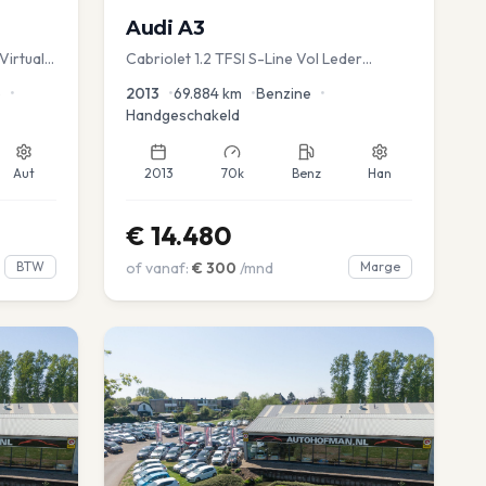
Audi
A3
Virtual
Cabriolet 1.2 TFSI S-Line Vol Leder
advance
e
•
2013
•
69.884
km
•
Benzine
•
Handgeschakeld
Aut
2013
70k
Benz
Han
€
14.480
BTW
of vanaf:
€
300
/mnd
Marge