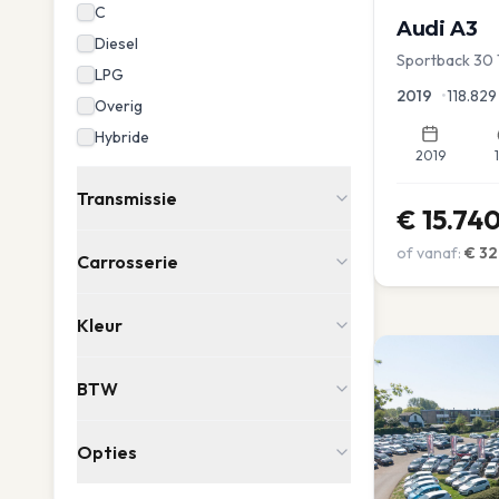
C
Audi
A3
Diesel
Sportback 30 
LPG
Lease Clima C
2019
•
118.829
Overig
Hybride
2019
Transmissie
€
15.74
of vanaf:
€
32
Carrosserie
Kleur
BTW
Opties