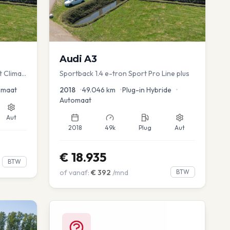
Audi
A3
t Clima
Sportback 1.4 e-tron Sport Pro Line plus
omaat
2018
•
49.046
km
•
Plug-in Hybride
•
Automaat
Aut
2018
49k
Plug
Aut
€
18.935
BTW
of vanaf:
€
392
/mnd
BTW