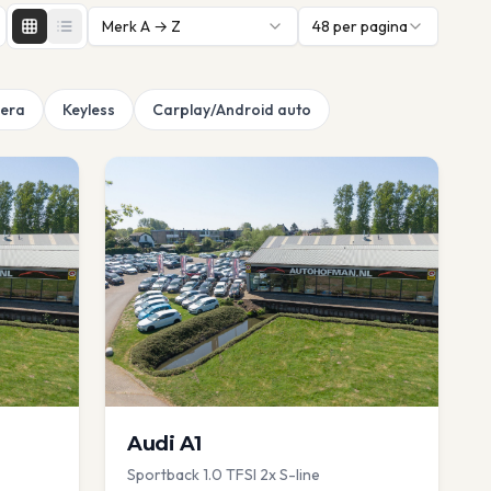
Merk A → Z
48
per pagina
era
Keyless
Carplay/Android auto
Audi
A1
Sportback 1.0 TFSI 2x S-line