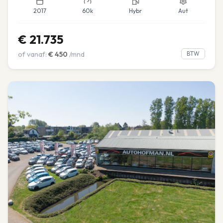
2017
60k
Hybr
Aut
€
21.735
of vanaf:
€
450
/mnd
BTW