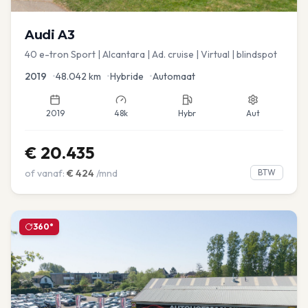
Audi
A3
40 e-tron Sport | Alcantara | Ad. cruise | Virtual | blindspot
2019
•
48.042
km
•
Hybride
•
Automaat
2019
48k
Hybr
Aut
€
20.435
of vanaf:
€
424
/mnd
BTW
360°