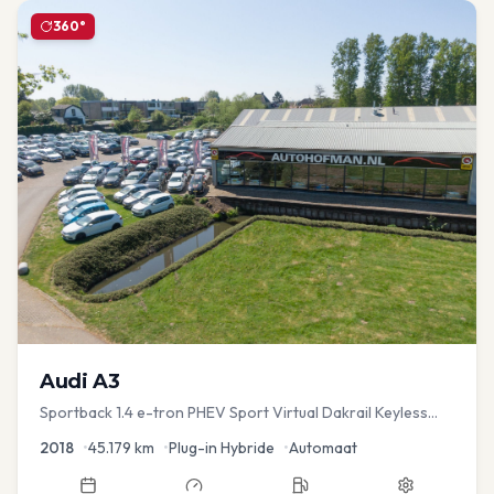
360°
Audi
A3
Sportback 1.4 e-tron PHEV Sport Virtual Dakrail Keyless
PDC v+a Stoelver
2018
•
45.179
km
•
Plug-in Hybride
•
Automaat