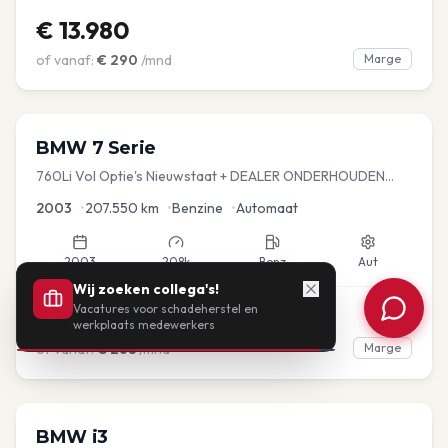
€
13.980
of vanaf:
€
290
/mnd
Marge
BMW
7 Serie
760Li Vol Optie's Nieuwstaat + DEALER ONDERHOUDEN
YOUNGTIMER
2003
•
207.550
km
•
Benzine
•
Automaat
2003
208k
Benz
Aut
Wij zoeken collega's!
Vacatures voor schadeherstel en
€
12.925
werkplaats medewerkers
of vanaf:
€
268
/mnd
Marge
360°
BMW
i3