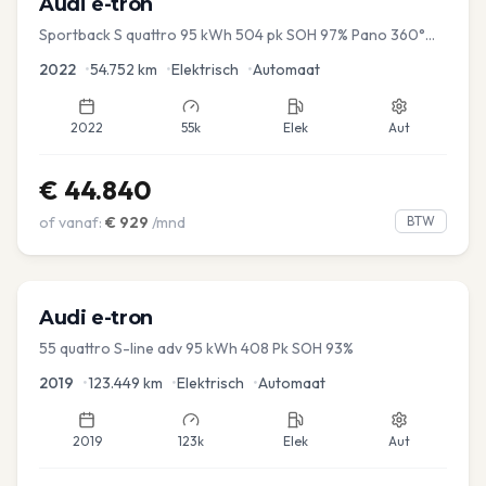
Audi
e-tron
Sportback S quattro 95 kWh 504 pk SOH 97% Pano 360°
Camera Head up El-a-klep Memory Seat
2022
•
54.752
km
•
Elektrisch
•
Automaat
2022
55k
Elek
Aut
€
44.840
of vanaf:
€
929
/mnd
BTW
Audi
e-tron
55 quattro S-line adv 95 kWh 408 Pk SOH 93%
2019
•
123.449
km
•
Elektrisch
•
Automaat
2019
123k
Elek
Aut