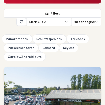
Filters
Merk A → Z
48
per pagina
Panoramadak
Schuif/Open dak
Trekhaak
Parkeersensoren
Camera
Keyless
Carplay/Android auto