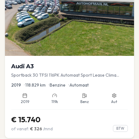
Audi
A3
Sportback 30 TFSI 116PK Automaat Sport Lease Clima
Cruise PDC
2019
•
118.829
km
•
Benzine
•
Automaat
2019
119k
Benz
Aut
€
15.740
of vanaf:
€
326
/mnd
BTW