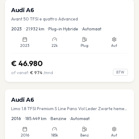
Audi
A6
Avant 50 TFSI e quattro Advanced
2023
•
21.932
km
•
Plug-in Hybride
•
Automaat
2023
22k
Plug
Aut
€
46.980
of vanaf:
€
974
/mnd
BTW
Audi
A6
Limo 1.8 TFSI Premium S Line Pano Vol Leder Zwarte hemel
Mem Seats Navi EL aKlep
2016
•
185.449
km
•
Benzine
•
Automaat
2016
185k
Benz
Aut