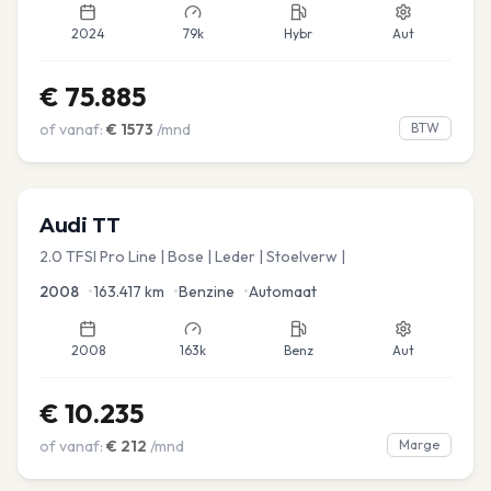
2024
79k
Hybr
Aut
€
75.885
of vanaf:
€
1573
/mnd
BTW
Audi
TT
2.0 TFSI Pro Line | Bose | Leder | Stoelverw |
2008
•
163.417
km
•
Benzine
•
Automaat
2008
163k
Benz
Aut
€
10.235
of vanaf:
€
212
/mnd
Marge