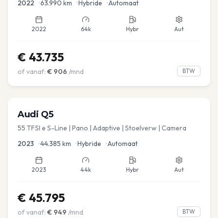
2022
•
63.990
km
•
Hybride
•
Automaat
2022
64k
Hybr
Aut
€
43.735
of vanaf:
€
906
/mnd
BTW
Audi
Q5
55 TFSI e S-Line | Pano | Adaptive | Stoelverw | Camera
2023
•
44.385
km
•
Hybride
•
Automaat
2023
44k
Hybr
Aut
€
45.795
of vanaf:
€
949
/mnd
BTW