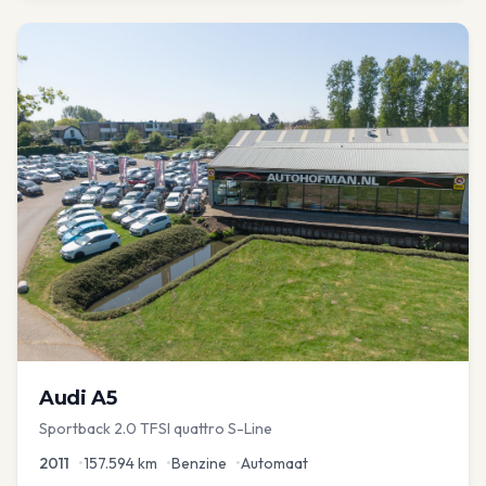
Audi
A5
Sportback 2.0 TFSI quattro S-Line
2011
•
157.594
km
•
Benzine
•
Automaat