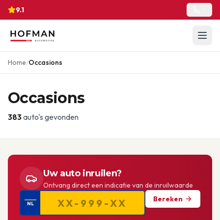
9.1
Home
/
Occasions
Occasions
383
auto's gevonden
Uw auto inruilen?
Ontvang direct een indicatie van de inruilwaarde
Bereken
NL