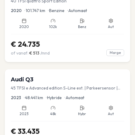
40 TFSI quattro Sport Edition
2020
•
101.747
km
•
Benzine
•
Automaat
2020
102k
Benz
Aut
€
24.735
of vanaf:
€
513
/mnd
Marge
Audi
Q3
45 TFSI e Advanced edition S-Line ext. | Parkeersensor |
Navi
2023
•
48.441
km
•
Hybride
•
Automaat
2023
48k
Hybr
Aut
€
33.435