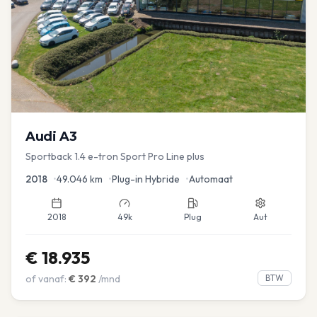
Audi
A3
Sportback 1.4 e-tron Sport Pro Line plus
2018
•
49.046
km
•
Plug-in Hybride
•
Automaat
2018
49k
Plug
Aut
€
18.935
of vanaf:
€
392
/mnd
BTW