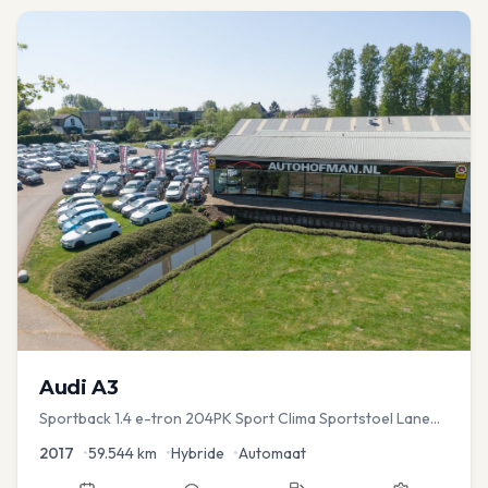
Audi
A3
Sportback 1.4 e-tron 204PK Sport Clima Sportstoel Lane
assist Navi PDC
2017
•
59.544
km
•
Hybride
•
Automaat