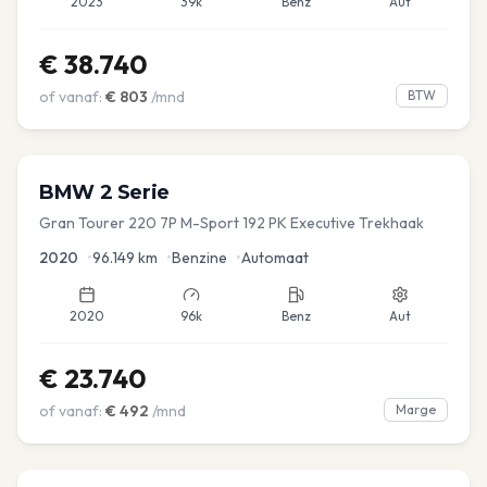
2023
39k
Benz
Aut
€
38.740
of vanaf:
€
803
/mnd
BTW
BMW
2 Serie
Gran Tourer 220 7P M-Sport 192 PK Executive Trekhaak
2020
•
96.149
km
•
Benzine
•
Automaat
2020
96k
Benz
Aut
€
23.740
of vanaf:
€
492
/mnd
Marge