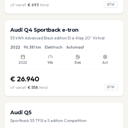
of vanaf:
€
693
/mnd
BTW
Audi
Q4 Sportback e-tron
55 kWh Advanced Black edition El a-Klep 20" Virtual
2022
•
96.381
km
•
Elektrisch
•
Automaat
2022
96k
Elek
Aut
€
26.940
of vanaf:
€
558
/mnd
BTW
Audi
Q5
Sportback 55 TFSI e S edition Competition