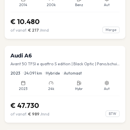
2014
200k
Benz
Aut
€
10.480
of vanaf:
€
217
/mnd
Marge
Audi
A6
Avant 50 TFSI e quattro S edition | Black Optic | Pano/schuif
| Stoelmemory | Virtual
2023
•
24.091
km
•
Hybride
•
Automaat
2023
24k
Hybr
Aut
€
47.730
of vanaf:
€
989
/mnd
BTW