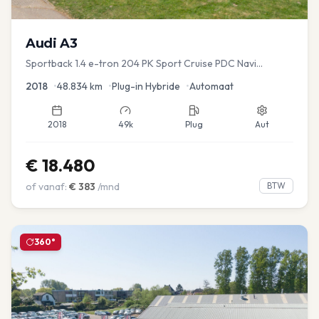
Audi
A3
Sportback 1.4 e-tron 204 PK Sport Cruise PDC Navi
Stoelver.
2018
•
48.834
km
•
Plug-in Hybride
•
Automaat
2018
49k
Plug
Aut
€
18.480
of vanaf:
€
383
/mnd
BTW
360°