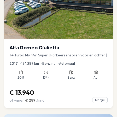
Alfa Romeo
Giulietta
1.4 Turbo MultiAir Super | Parkeersensoren voor en achter |
2017
•
134.289
km
•
Benzine
•
Automaat
2017
134k
Benz
Aut
€
13.940
of vanaf:
€
289
/mnd
Marge