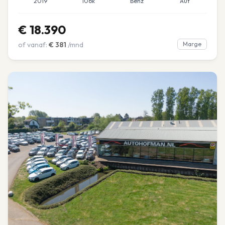
2019
106k
Benz
Aut
€
18.390
of vanaf:
€
381
/mnd
Marge