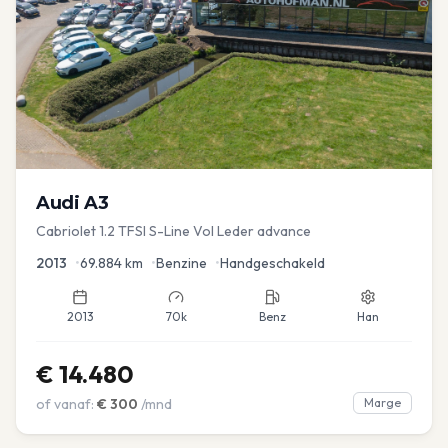
Audi
A3
Cabriolet 1.2 TFSI S-Line Vol Leder advance
2013
•
69.884
km
•
Benzine
•
Handgeschakeld
2013
70k
Benz
Han
€
14.480
of vanaf:
€
300
/mnd
Marge