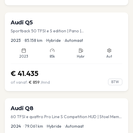
Audi
Q5
Sportback 50 TFSI e S edition | Pano |
Stoel.verw/verkoeling | Leder
2023
•
85.158
km
•
Hybride
•
Automaat
2023
85k
Hybr
Aut
€
41.435
of vanaf:
€
859
/mnd
BTW
Audi
Q8
60 TFSI e quattro Pro Line S Competition HUD | Stoel Mem. |
Virtual | Carplay | Elec.kofferklep Dakdragers inbegrepen
2024
•
79.061
km
•
Hybride
•
Automaat