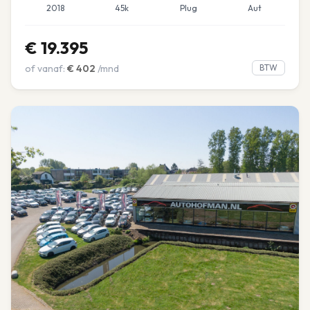
2018
45k
Plug
Aut
€
19.395
of vanaf:
€
402
/mnd
BTW