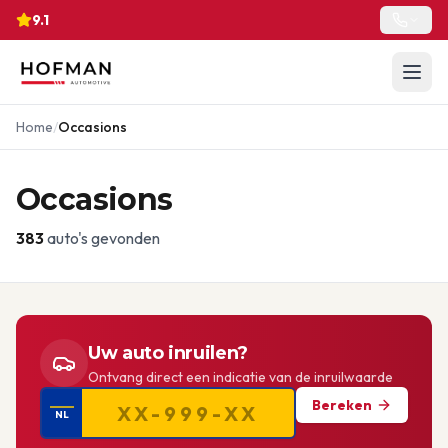
9.1
Home
/
Occasions
Occasions
383
auto's gevonden
Uw auto inruilen?
Ontvang direct een indicatie van de inruilwaarde
Bereken
NL