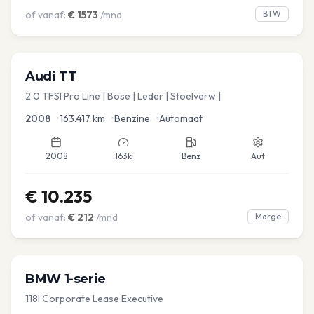
of vanaf:
€
1573
/mnd
BTW
Audi
TT
2.0 TFSI Pro Line | Bose | Leder | Stoelverw |
2008
•
163.417
km
•
Benzine
•
Automaat
2008
163k
Benz
Aut
€
10.235
of vanaf:
€
212
/mnd
Marge
BMW
1-serie
118i Corporate Lease Executive