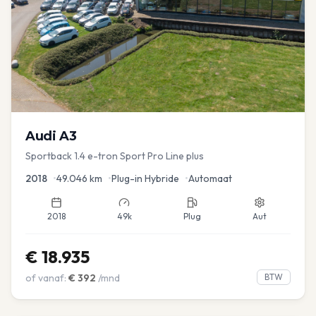
Audi
A3
Sportback 1.4 e-tron Sport Pro Line plus
2018
•
49.046
km
•
Plug-in Hybride
•
Automaat
2018
49k
Plug
Aut
€
18.935
of vanaf:
€
392
/mnd
BTW