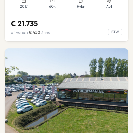
2017
60k
Hybr
Aut
€
21.735
of vanaf:
€
450
/mnd
BTW