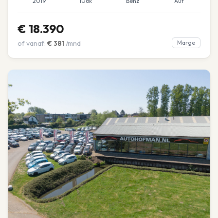
2019
106k
Benz
Aut
€
18.390
of vanaf:
€
381
/mnd
Marge