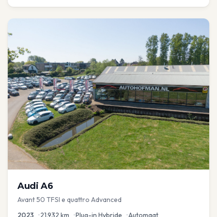
Audi
A6
Avant 50 TFSI e quattro Advanced
2023
•
21.932
km
•
Plug-in Hybride
•
Automaat