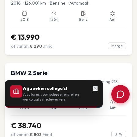
2018
•
126.001
km
•
Benzine
•
Automaat
2018
126k
Benz
Aut
€
13.990
of vanaf:
€
290
/mnd
Marge
BMW
2 Serie
Coupé PanoDak Camera M-sport Stoelverwarming 218i
Wij zoeken collega's!
2023
•
38.537
km
•
Benzine
•
Automaat
Vacatures voor schadeherstel en
werkplaats medewerkers
2023
39k
Benz
Aut
€
38.740
of vanaf:
€
803
/mnd
BTW