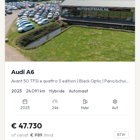
Audi
A6
Avant 50 TFSI e quattro S edition | Black Optic | Pano/schuif
| Stoelmemory | Virtual
2023
•
24.091
km
•
Hybride
•
Automaat
2023
24k
Hybr
Aut
€
47.730
of vanaf:
€
989
/mnd
BTW