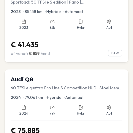
Sportback 50 TFSI e S edition | Pano |
Stoel.verw/verkoeling | Leder
2023
•
85.158
km
•
Hybride
•
Automaat
2023
85k
Hybr
Aut
€
41.435
of vanaf:
€
859
/mnd
BTW
Audi
Q8
60 TFSI e quattro Pro Line S Competition HUD | Stoel Mem. |
Virtual | Carplay | Elec.kofferklep Dakdragers inbegrepen
2024
•
79.061
km
•
Hybride
•
Automaat
2024
79k
Hybr
Aut
€
75.885