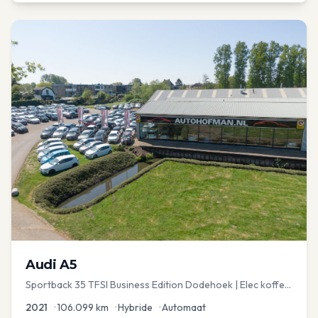
Audi
A5
Sportback 35 TFSI Business Edition Dodehoek | Elec koffer
| Adap Cruise
2021
•
106.099
km
•
Hybride
•
Automaat