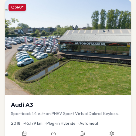
360°
Audi
A3
Sportback 1.4 e-tron PHEV Sport Virtual Dakrail Keyless
PDC v+a Stoelver
2018
•
45.179
km
•
Plug-in Hybride
•
Automaat