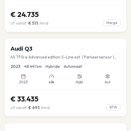
€
24.735
of vanaf:
€
513
/mnd
Marge
Audi
Q3
45 TFSI e Advanced edition S-Line ext. | Parkeersensor |
Navi
2023
•
48.441
km
•
Hybride
•
Automaat
2023
48k
Hybr
Aut
€
33.435
of vanaf:
€
693
/mnd
BTW