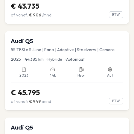
€
43.735
of vanaf:
€
906
/mnd
BTW
Audi
Q5
55 TFSI e S-Line | Pano | Adaptive | Stoelverw | Camera
2023
•
44.385
km
•
Hybride
•
Automaat
2023
44k
Hybr
Aut
€
45.795
of vanaf:
€
949
/mnd
BTW
Audi
Q5