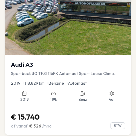
Audi
A3
Sportback 30 TFSI 116PK Automaat Sport Lease Clima
Cruise PDC
2019
•
118.829
km
•
Benzine
•
Automaat
2019
119k
Benz
Aut
€
15.740
of vanaf:
€
326
/mnd
BTW