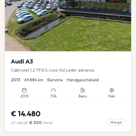
Audi
A3
Cabriolet 1.2 TFSI S-Line Vol Leder advance
2013
•
69.884
km
•
Benzine
•
Handgeschakeld
2013
70k
Benz
Han
€
14.480
of vanaf:
€
300
/mnd
Marge