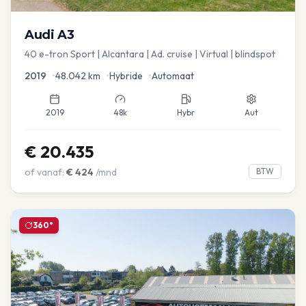
Audi
A3
40 e-tron Sport | Alcantara | Ad. cruise | Virtual | blindspot
2019
•
48.042
km
•
Hybride
•
Automaat
2019
48k
Hybr
Aut
€
20.435
of vanaf:
€
424
/mnd
BTW
360°