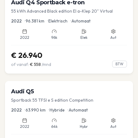
Audi
Q4 Sportback e-tron
55 kWh Advanced Black edition El a-Klep 20" Virtual
2022
•
96.381
km
•
Elektrisch
•
Automaat
2022
96k
Elek
Aut
€
26.940
of vanaf:
€
558
/mnd
BTW
Audi
Q5
Sportback 55 TFSI e S edition Competition
2022
•
63.990
km
•
Hybride
•
Automaat
2022
64k
Hybr
Aut