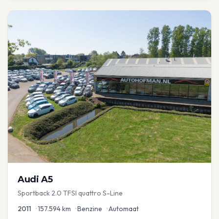
Audi
A5
Sportback 2.0 TFSI quattro S-Line
2011
•
157.594
km
•
Benzine
•
Automaat