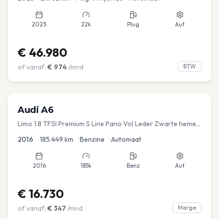
2023
22k
Plug
Aut
€
46.980
of vanaf:
€
974
/mnd
BTW
Audi
A6
Limo 1.8 TFSI Premium S Line Pano Vol Leder Zwarte hemel
Mem Seats Navi EL aKlep
2016
•
185.449
km
•
Benzine
•
Automaat
2016
185k
Benz
Aut
€
16.730
of vanaf:
€
347
/mnd
Marge