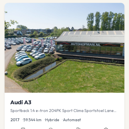
Audi
A3
Sportback 1.4 e-tron 204PK Sport Clima Sportstoel Lane
assist Navi PDC
2017
•
59.544
km
•
Hybride
•
Automaat