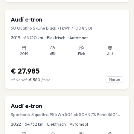
Audi
e-tron
50 Quattro S-Line Black 71 kWh / 100% SOH
2019
•
64.740
km
•
Elektrisch
•
Automaat
2019
65k
Elek
Aut
€
27.985
of vanaf:
€
580
/mnd
Marge
Audi
e-tron
Sportback S quattro 95 kWh 504 pk SOH 97% Pano 360°
Camera Head up El-a-klep Memory Seat
2022
•
54.752
km
•
Elektrisch
•
Automaat