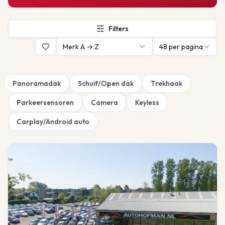
Filters
Merk A → Z
48
per pagina
Panoramadak
Schuif/Open dak
Trekhaak
Parkeersensoren
Camera
Keyless
Carplay/Android auto