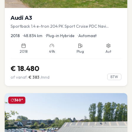
Audi
A3
Sportback 1.4 e-tron 204 PK Sport Cruise PDC Navi
Stoelver.
2018
•
48.834
km
•
Plug-in Hybride
•
Automaat
2018
49k
Plug
Aut
€
18.480
of vanaf:
€
383
/mnd
BTW
360°