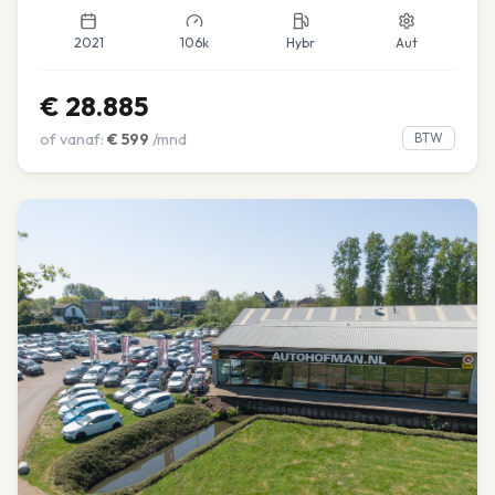
2021
106k
Hybr
Aut
€
28.885
of vanaf:
€
599
/mnd
BTW