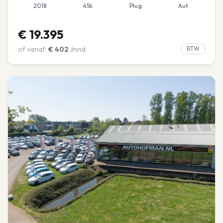
2018
45k
Plug
Aut
€
19.395
of vanaf:
€
402
/mnd
BTW