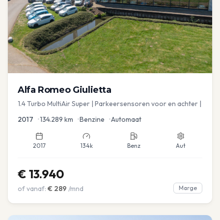
Alfa Romeo
Giulietta
1.4 Turbo MultiAir Super | Parkeersensoren voor en achter |
2017
•
134.289
km
•
Benzine
•
Automaat
2017
134k
Benz
Aut
€
13.940
of vanaf:
€
289
/mnd
Marge