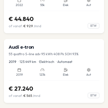
2022
55k
Elek
Aut
€
44.840
of vanaf:
€
929
/mnd
BTW
Audi
e-tron
55 quattro S-line adv 95 kWh 408 Pk SOH 93%
2019
•
123.449
km
•
Elektrisch
•
Automaat
2019
123k
Elek
Aut
€
27.240
of vanaf:
€
565
/mnd
BTW