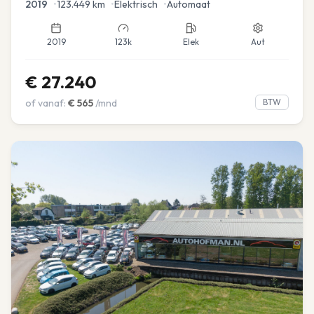
2019
•
123.449
km
•
Elektrisch
•
Automaat
2019
123k
Elek
Aut
€
27.240
of vanaf:
€
565
/mnd
BTW