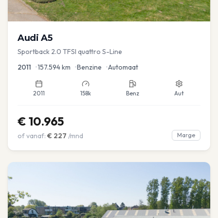
Audi
A5
Sportback 2.0 TFSI quattro S-Line
2011
•
157.594
km
•
Benzine
•
Automaat
2011
158k
Benz
Aut
€
10.965
of vanaf:
€
227
/mnd
Marge