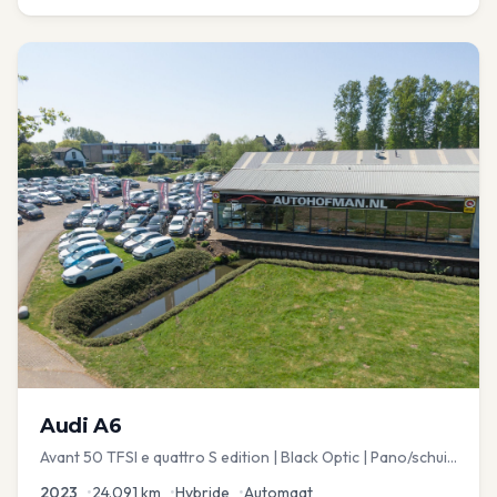
Audi
A6
Avant 50 TFSI e quattro S edition | Black Optic | Pano/schuif
| Stoelmemory | Virtual
2023
•
24.091
km
•
Hybride
•
Automaat