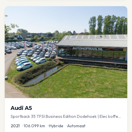
Audi
A5
Sportback 35 TFSI Business Edition Dodehoek | Elec koffer
| Adap Cruise
2021
•
106.099
km
•
Hybride
•
Automaat