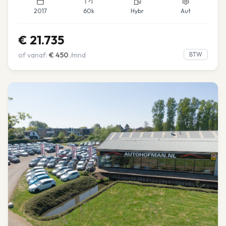
2017
60k
Hybr
Aut
€
21.735
of vanaf:
€
450
/mnd
BTW