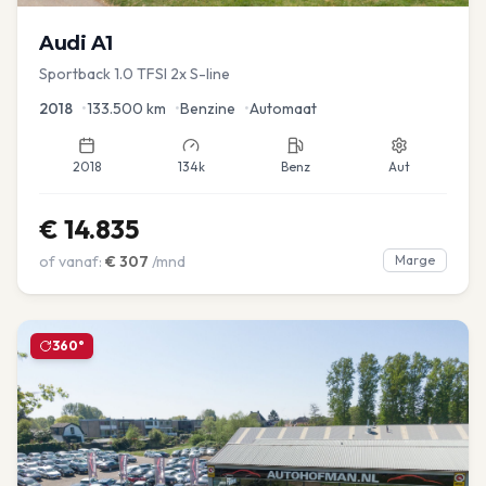
Audi
A1
Sportback 1.0 TFSI 2x S-line
2018
•
133.500
km
•
Benzine
•
Automaat
2018
134k
Benz
Aut
€
14.835
of vanaf:
€
307
/mnd
Marge
360°