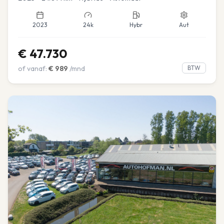
2023
24k
Hybr
Aut
€
47.730
of vanaf:
€
989
/mnd
BTW