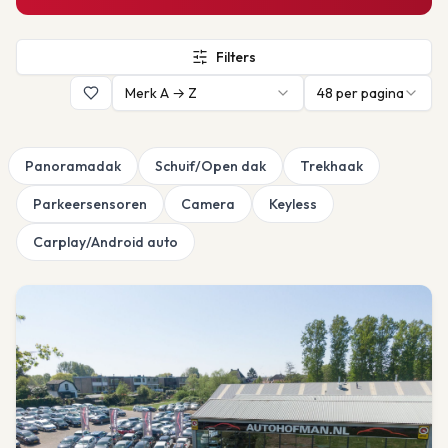
Filters
Merk A → Z
48
per pagina
Panoramadak
Schuif/Open dak
Trekhaak
Parkeersensoren
Camera
Keyless
Carplay/Android auto