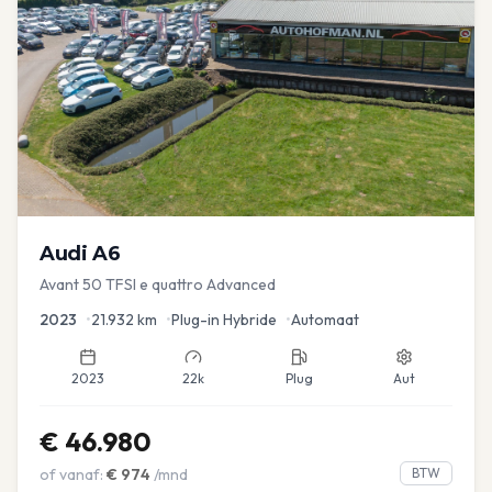
Audi
A6
Avant 50 TFSI e quattro Advanced
2023
•
21.932
km
•
Plug-in Hybride
•
Automaat
2023
22k
Plug
Aut
€
46.980
of vanaf:
€
974
/mnd
BTW