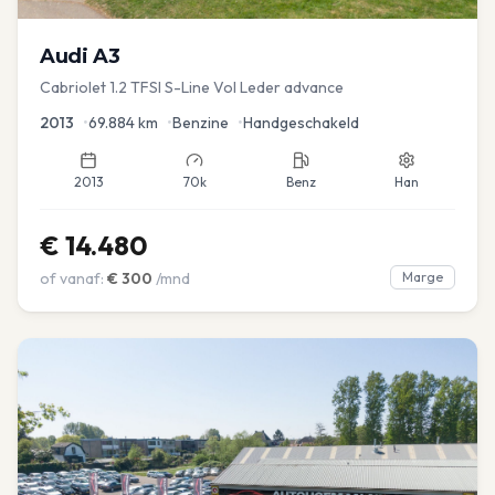
Audi
A3
Cabriolet 1.2 TFSI S-Line Vol Leder advance
2013
•
69.884
km
•
Benzine
•
Handgeschakeld
2013
70k
Benz
Han
€
14.480
of vanaf:
€
300
/mnd
Marge