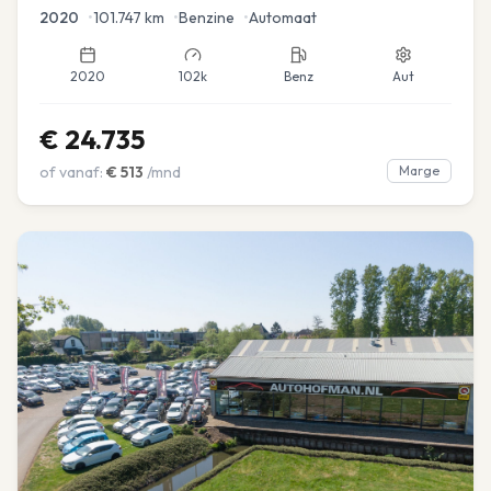
2020
•
101.747
km
•
Benzine
•
Automaat
2020
102k
Benz
Aut
€
24.735
of vanaf:
€
513
/mnd
Marge