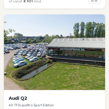
of vanaf:
€
901
/mnd
BTW
Audi
Q2
40 TFSI quattro Sport Edition