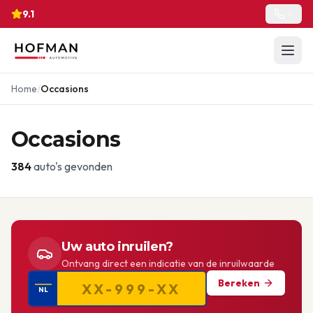
9.1
Home
/
Occasions
Occasions
384
auto's gevonden
Uw auto inruilen?
Ontvang direct een indicatie van de inruilwaarde
Bereken
NL