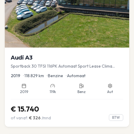
Audi
A3
Sportback 30 TFSI 116PK Automaat Sport Lease Clima
Cruise PDC
2019
•
118.829
km
•
Benzine
•
Automaat
2019
119k
Benz
Aut
€
15.740
of vanaf:
€
326
/mnd
BTW