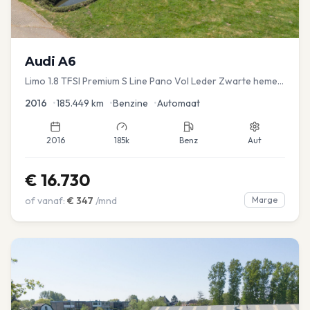
Audi
A6
Limo 1.8 TFSI Premium S Line Pano Vol Leder Zwarte hemel
Mem Seats Navi EL aKlep
2016
•
185.449
km
•
Benzine
•
Automaat
2016
185k
Benz
Aut
€
16.730
of vanaf:
€
347
/mnd
Marge