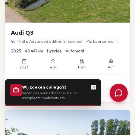
Audi
Q3
45 TFSI e Advanced edition S-Line ext. | Parkeersensor |
Navi
2023
•
48.441
km
•
Hybride
•
Automaat
2023
48k
Hybr
Aut
€
33.435
Wij zoeken collega's!
Vacatures voor schadeherstel en
of vanaf:
€
693
/mnd
BTW
werkplaats medewerkers