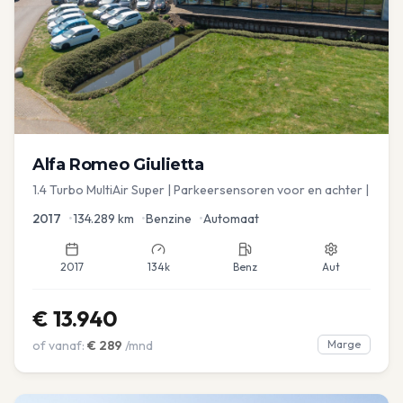
Alfa Romeo
Giulietta
1.4 Turbo MultiAir Super | Parkeersensoren voor en achter |
2017
•
134.289
km
•
Benzine
•
Automaat
2017
134k
Benz
Aut
€
13.940
of vanaf:
€
289
/mnd
Marge