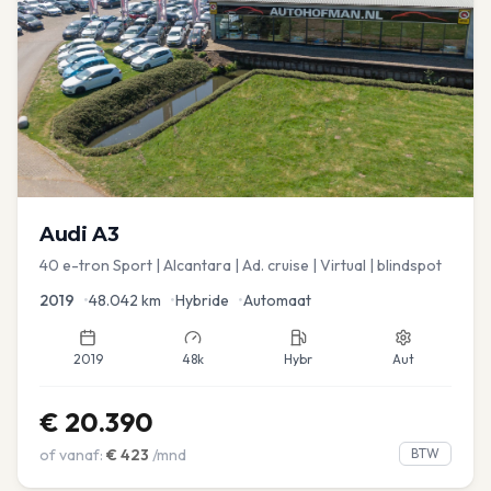
Audi
A3
40 e-tron Sport | Alcantara | Ad. cruise | Virtual | blindspot
2019
•
48.042
km
•
Hybride
•
Automaat
2019
48k
Hybr
Aut
€
20.390
of vanaf:
€
423
/mnd
BTW