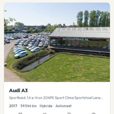
Audi
A3
Sportback 1.4 e-tron 204PK Sport Clima Sportstoel Lane
assist Navi PDC
2017
•
59.544
km
•
Hybride
•
Automaat