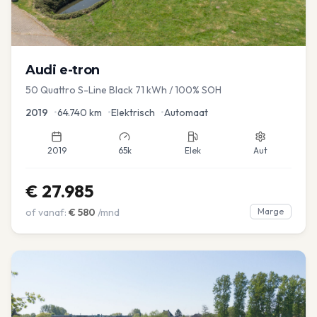
Audi
e-tron
50 Quattro S-Line Black 71 kWh / 100% SOH
2019
•
64.740
km
•
Elektrisch
•
Automaat
2019
65k
Elek
Aut
€
27.985
of vanaf:
€
580
/mnd
Marge