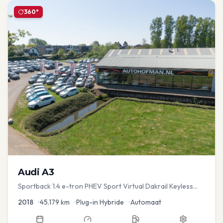
360°
Audi
A3
Sportback 1.4 e-tron PHEV Sport Virtual Dakrail Keyless
PDC v+a Stoelver
2018
•
45.179
km
•
Plug-in Hybride
•
Automaat