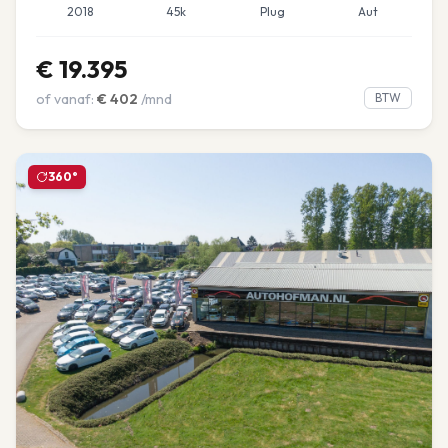
2018
45k
Plug
Aut
€
19.395
of vanaf:
€
402
/mnd
BTW
360°