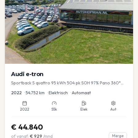
Audi
e-tron
Sportback S quattro 95 kWh 504 pk SOH 97% Pano 360°
Camera Head up El-a-klep Memory Seat
2022
•
54.752
km
•
Elektrisch
•
Automaat
2022
55k
Elek
Aut
€
44.840
of vanaf:
€
929
/mnd
Marge