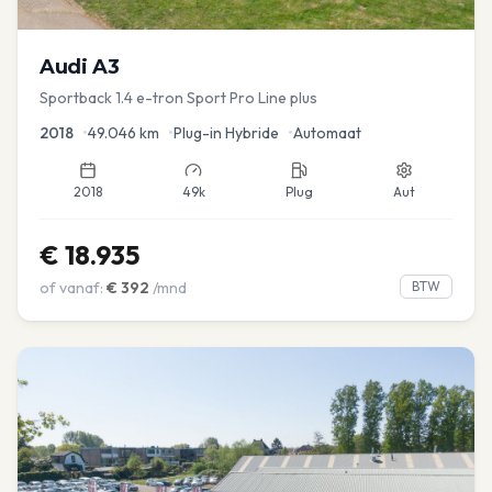
Audi
A3
Sportback 1.4 e-tron Sport Pro Line plus
2018
•
49.046
km
•
Plug-in Hybride
•
Automaat
2018
49k
Plug
Aut
€
18.935
of vanaf:
€
392
/mnd
BTW