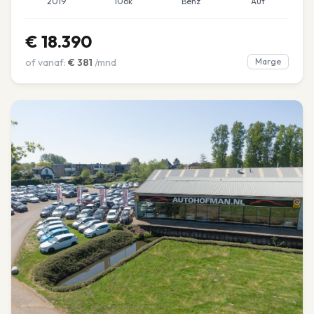
2019
106k
Benz
Aut
€
18.390
of vanaf:
€
381
/mnd
Marge