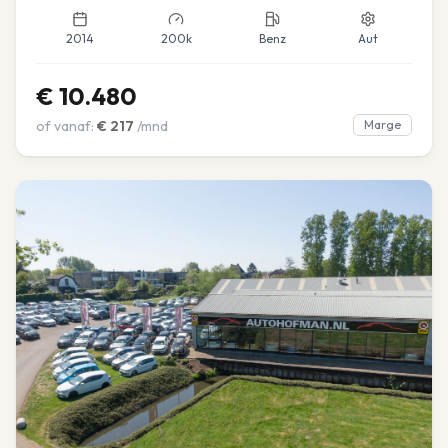
2014
200k
Benz
Aut
€
10.480
of vanaf:
€
217
/mnd
Marge