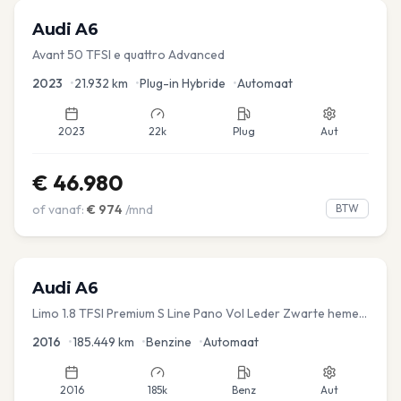
Audi
A6
Avant 50 TFSI e quattro Advanced
2023
•
21.932
km
•
Plug-in Hybride
•
Automaat
2023
22k
Plug
Aut
€
46.980
of vanaf:
€
974
/mnd
BTW
Audi
A6
Limo 1.8 TFSI Premium S Line Pano Vol Leder Zwarte hemel
Mem Seats Navi EL aKlep
2016
•
185.449
km
•
Benzine
•
Automaat
2016
185k
Benz
Aut