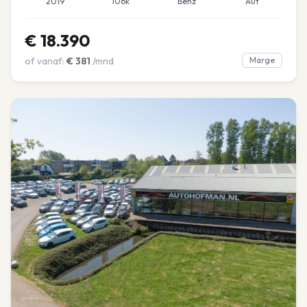
2019
106k
Benz
Aut
€
18.390
of vanaf:
€
381
/mnd
Marge