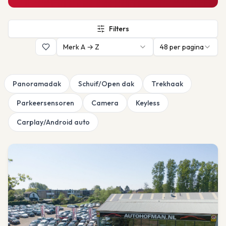
Filters
Merk A → Z
48
per pagina
Panoramadak
Schuif/Open dak
Trekhaak
Parkeersensoren
Camera
Keyless
Carplay/Android auto