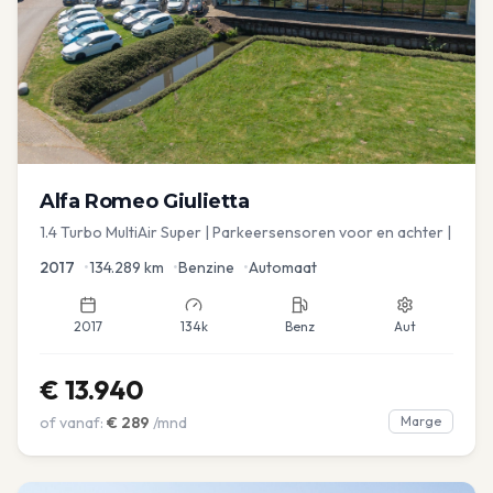
Alfa Romeo
Giulietta
1.4 Turbo MultiAir Super | Parkeersensoren voor en achter |
2017
•
134.289
km
•
Benzine
•
Automaat
2017
134k
Benz
Aut
€
13.940
of vanaf:
€
289
/mnd
Marge