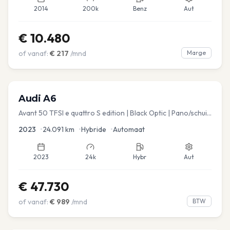
2014
200k
Benz
Aut
€
10.480
of vanaf:
€
217
/mnd
Marge
Audi
A6
Avant 50 TFSI e quattro S edition | Black Optic | Pano/schuif
| Stoelmemory | Virtual
2023
•
24.091
km
•
Hybride
•
Automaat
2023
24k
Hybr
Aut
€
47.730
of vanaf:
€
989
/mnd
BTW