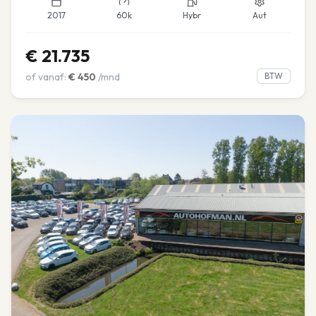
2017
60k
Hybr
Aut
€
21.735
of vanaf:
€
450
/mnd
BTW