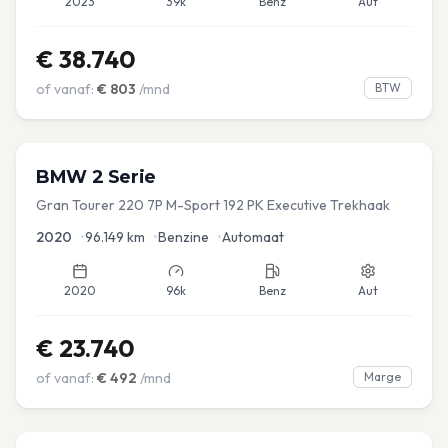
2023
39k
Benz
Aut
€
38.740
of vanaf:
€
803
/mnd
BTW
BMW
2 Serie
Gran Tourer 220 7P M-Sport 192 PK Executive Trekhaak
2020
•
96.149
km
•
Benzine
•
Automaat
2020
96k
Benz
Aut
€
23.740
of vanaf:
€
492
/mnd
Marge