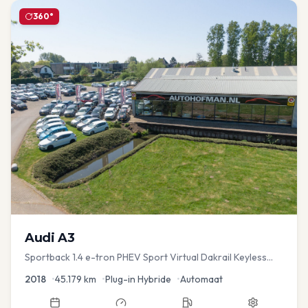
360°
Audi
A3
Sportback 1.4 e-tron PHEV Sport Virtual Dakrail Keyless
PDC v+a Stoelver
2018
•
45.179
km
•
Plug-in Hybride
•
Automaat