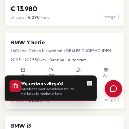
€
13.980
of vanaf:
€
290
/mnd
Marge
BMW
7 Serie
760Li Vol Optie's Nieuwstaat + DEALER ONDERHOUDEN
YOUNGTIMER
2003
•
207.550
km
•
Benzine
•
Automaat
2003
208k
Benz
Aut
Wij zoeken collega's!
Vacatures voor schadeherstel en
€
12.925
werkplaats medewerkers
of vanaf:
€
268
/mnd
Marge
360°
BMW
i3