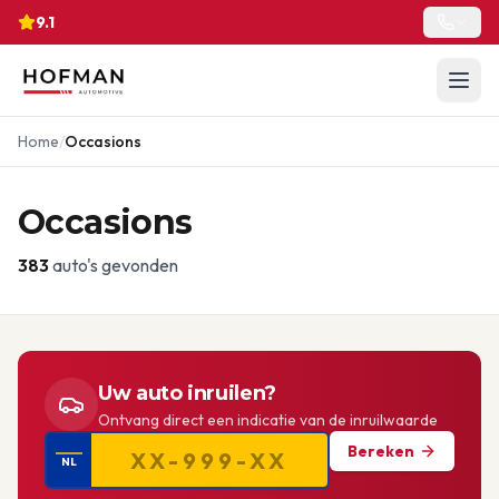
9.1
Home
/
Occasions
Occasions
383
auto's gevonden
Uw auto inruilen?
Ontvang direct een indicatie van de inruilwaarde
Bereken
NL