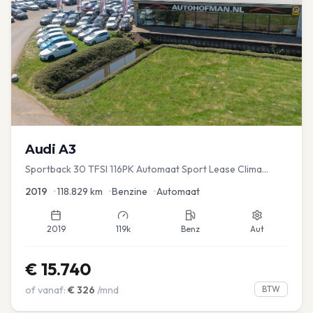
Audi
A3
Sportback 30 TFSI 116PK Automaat Sport Lease Clima
Cruise PDC
2019
•
118.829
km
•
Benzine
•
Automaat
2019
119k
Benz
Aut
€
15.740
of vanaf:
€
326
/mnd
BTW