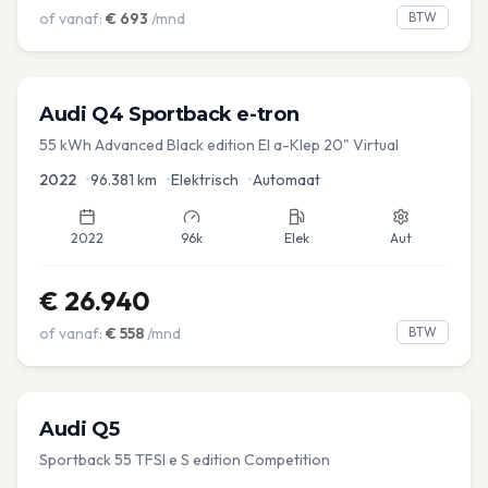
of vanaf:
€
693
/mnd
BTW
Audi
Q4 Sportback e-tron
55 kWh Advanced Black edition El a-Klep 20" Virtual
2022
•
96.381
km
•
Elektrisch
•
Automaat
2022
96k
Elek
Aut
€
26.940
of vanaf:
€
558
/mnd
BTW
Audi
Q5
Sportback 55 TFSI e S edition Competition