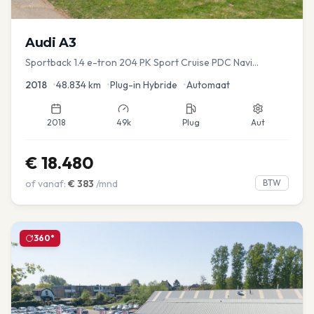
Audi
A3
Sportback 1.4 e-tron 204 PK Sport Cruise PDC Navi
Stoelver.
2018
•
48.834
km
•
Plug-in Hybride
•
Automaat
2018
49k
Plug
Aut
€
18.480
of vanaf:
€
383
/mnd
BTW
360°