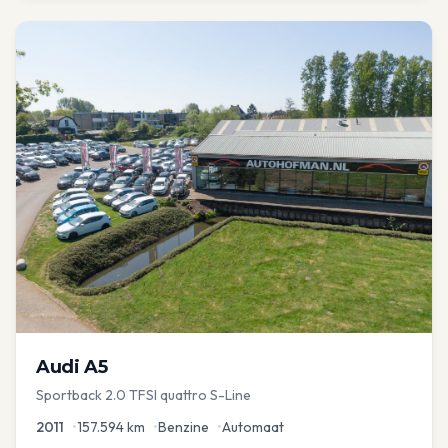
Audi
A5
Sportback 2.0 TFSI quattro S-Line
2011
•
157.594
km
•
Benzine
•
Automaat