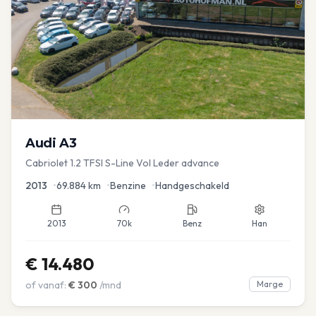
Audi
A3
Cabriolet 1.2 TFSI S-Line Vol Leder advance
2013
•
69.884
km
•
Benzine
•
Handgeschakeld
2013
70k
Benz
Han
€
14.480
of vanaf:
€
300
/mnd
Marge