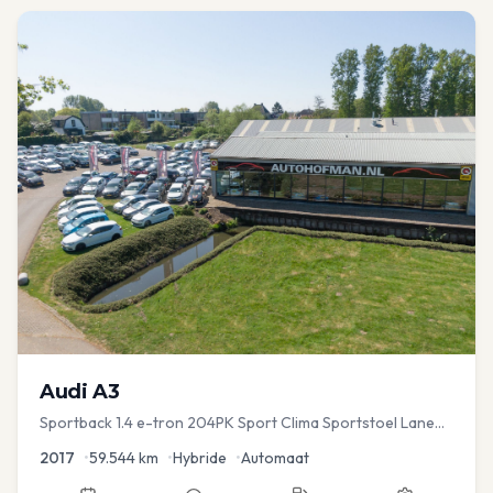
Audi
A3
Sportback 1.4 e-tron 204PK Sport Clima Sportstoel Lane
assist Navi PDC
2017
•
59.544
km
•
Hybride
•
Automaat