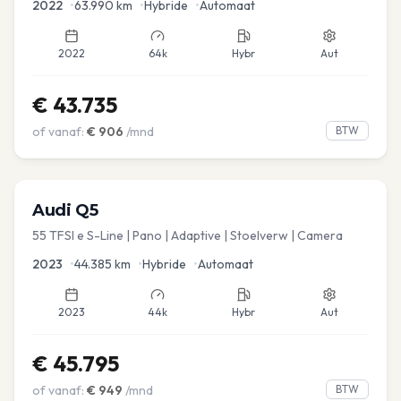
2022
•
63.990
km
•
Hybride
•
Automaat
2022
64k
Hybr
Aut
€
43.735
of vanaf:
€
906
/mnd
BTW
Audi
Q5
55 TFSI e S-Line | Pano | Adaptive | Stoelverw | Camera
2023
•
44.385
km
•
Hybride
•
Automaat
2023
44k
Hybr
Aut
€
45.795
of vanaf:
€
949
/mnd
BTW