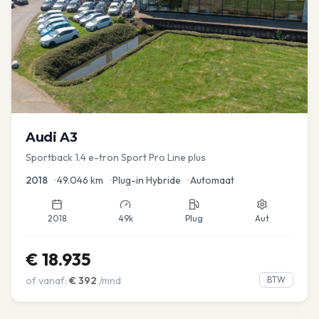
Audi
A3
Sportback 1.4 e-tron Sport Pro Line plus
2018
•
49.046
km
•
Plug-in Hybride
•
Automaat
2018
49k
Plug
Aut
€
18.935
of vanaf:
€
392
/mnd
BTW