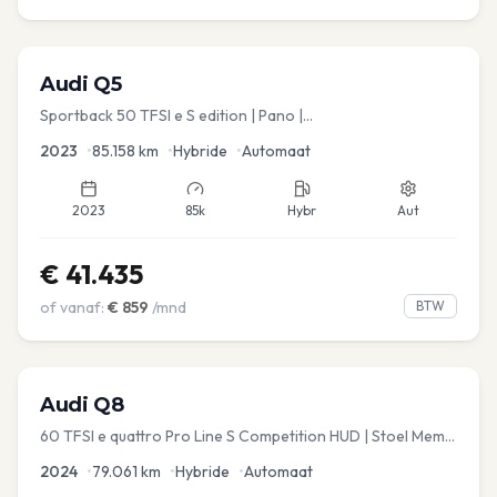
Audi
Q5
Sportback 50 TFSI e S edition | Pano |
Stoel.verw/verkoeling | Leder
2023
•
85.158
km
•
Hybride
•
Automaat
2023
85k
Hybr
Aut
€
41.435
of vanaf:
€
859
/mnd
BTW
Audi
Q8
60 TFSI e quattro Pro Line S Competition HUD | Stoel Mem. |
Virtual | Carplay | Elec.kofferklep Dakdragers inbegrepen
2024
•
79.061
km
•
Hybride
•
Automaat