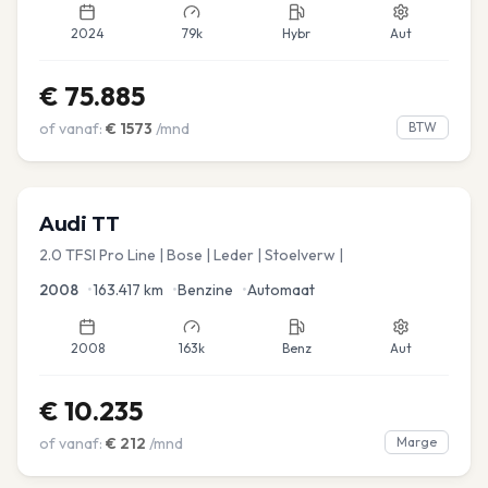
2024
79k
Hybr
Aut
€
75.885
of vanaf:
€
1573
/mnd
BTW
Audi
TT
2.0 TFSI Pro Line | Bose | Leder | Stoelverw |
2008
•
163.417
km
•
Benzine
•
Automaat
2008
163k
Benz
Aut
€
10.235
of vanaf:
€
212
/mnd
Marge