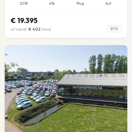
2018
45k
Plug
Aut
€
19.395
of vanaf:
€
402
/mnd
BTW