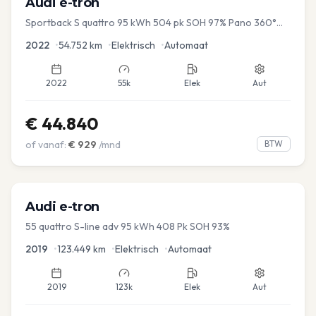
Audi
e-tron
Sportback S quattro 95 kWh 504 pk SOH 97% Pano 360°
Camera Head up El-a-klep Memory Seat
2022
•
54.752
km
•
Elektrisch
•
Automaat
2022
55k
Elek
Aut
€
44.840
of vanaf:
€
929
/mnd
BTW
Audi
e-tron
55 quattro S-line adv 95 kWh 408 Pk SOH 93%
2019
•
123.449
km
•
Elektrisch
•
Automaat
2019
123k
Elek
Aut