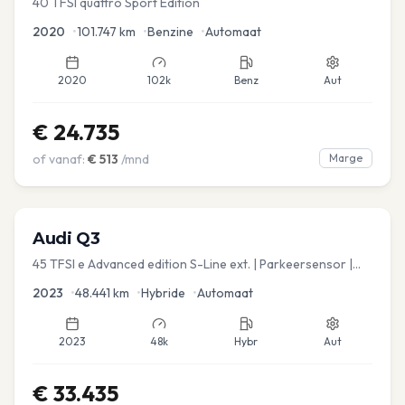
40 TFSI quattro Sport Edition
2020
•
101.747
km
•
Benzine
•
Automaat
2020
102k
Benz
Aut
€
24.735
of vanaf:
€
513
/mnd
Marge
Audi
Q3
45 TFSI e Advanced edition S-Line ext. | Parkeersensor |
Navi
2023
•
48.441
km
•
Hybride
•
Automaat
2023
48k
Hybr
Aut
€
33.435