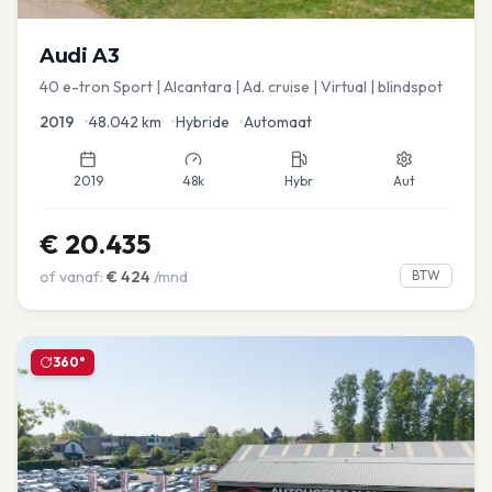
Audi
A3
40 e-tron Sport | Alcantara | Ad. cruise | Virtual | blindspot
2019
•
48.042
km
•
Hybride
•
Automaat
2019
48k
Hybr
Aut
€
20.435
of vanaf:
€
424
/mnd
BTW
360°