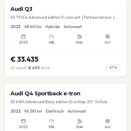
Audi
Q3
45 TFSI e Advanced edition S-Line ext. | Parkeersensor |
Navi
2023
•
48.441
km
•
Hybride
•
Automaat
2023
48k
Hybr
Aut
€
33.435
of vanaf:
€
693
/mnd
BTW
Audi
Q4 Sportback e-tron
55 kWh Advanced Black edition El a-Klep 20" Virtual
2022
•
96.381
km
•
Elektrisch
•
Automaat
2022
96k
Elek
Aut