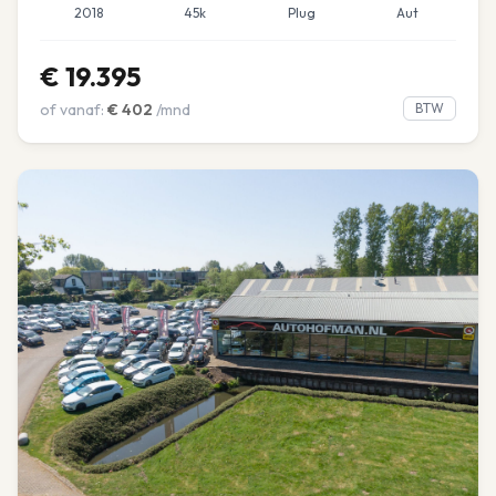
2018
45k
Plug
Aut
€
19.395
of vanaf:
€
402
/mnd
BTW