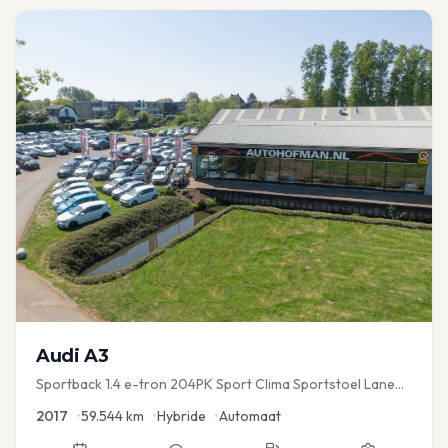
Audi
A3
Sportback 1.4 e-tron 204PK Sport Clima Sportstoel Lane
assist Navi PDC
2017
•
59.544
km
•
Hybride
•
Automaat