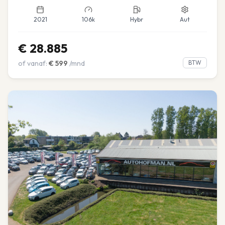
2021
106k
Hybr
Aut
€
28.885
of vanaf:
€
599
/mnd
BTW