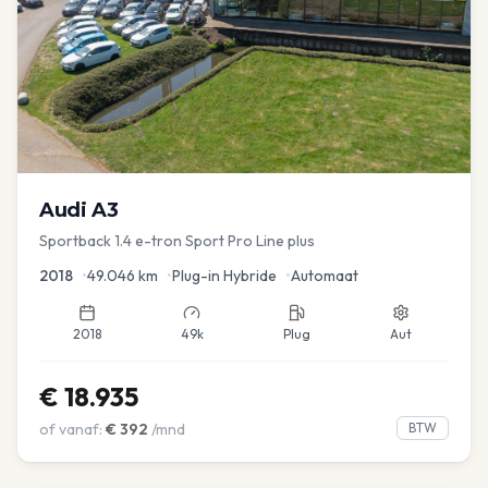
Audi
A3
Sportback 1.4 e-tron Sport Pro Line plus
2018
•
49.046
km
•
Plug-in Hybride
•
Automaat
2018
49k
Plug
Aut
€
18.935
of vanaf:
€
392
/mnd
BTW