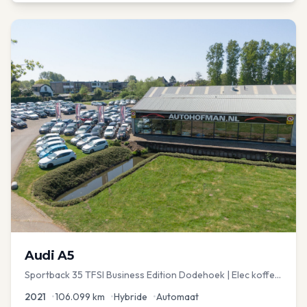
Audi
A5
Sportback 35 TFSI Business Edition Dodehoek | Elec koffer
| Adap Cruise
2021
•
106.099
km
•
Hybride
•
Automaat