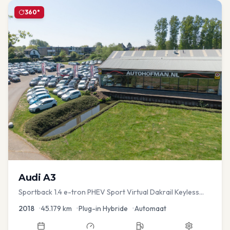
360°
Audi
A3
Sportback 1.4 e-tron PHEV Sport Virtual Dakrail Keyless
PDC v+a Stoelver
2018
•
45.179
km
•
Plug-in Hybride
•
Automaat