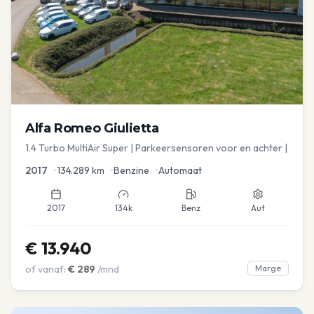
Alfa Romeo
Giulietta
1.4 Turbo MultiAir Super | Parkeersensoren voor en achter |
2017
•
134.289
km
•
Benzine
•
Automaat
2017
134k
Benz
Aut
€
13.940
of vanaf:
€
289
/mnd
Marge