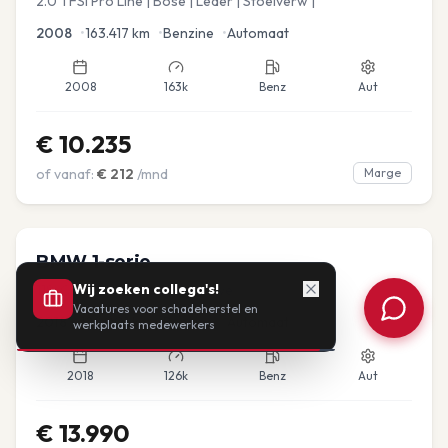
2.0 TFSI Pro Line | Bose | Leder | Stoelverw |
2008
•
163.417
km
•
Benzine
•
Automaat
2008
163k
Benz
Aut
€
10.235
of vanaf:
€
212
/mnd
Marge
BMW
1-serie
Wij zoeken collega's!
118i Corporate Lease Executive
Vacatures voor schadeherstel en
2018
•
126.001
km
•
Benzine
•
Automaat
werkplaats medewerkers
2018
126k
Benz
Aut
€
13.990