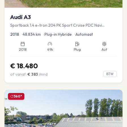
Audi
A3
Sportback 1.4 e-tron 204 PK Sport Cruise PDC Navi
Stoelver.
2018
•
48.834
km
•
Plug-in Hybride
•
Automaat
2018
49k
Plug
Aut
€
18.480
of vanaf:
€
383
/mnd
BTW
360°