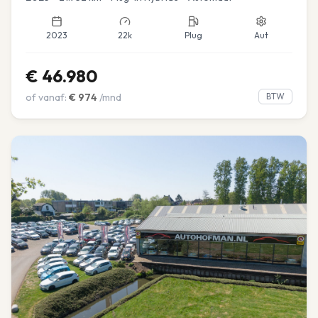
2023
22k
Plug
Aut
€
46.980
of vanaf:
€
974
/mnd
BTW