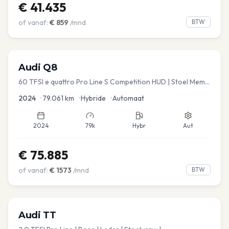
€
41.435
of vanaf:
€
859
/mnd
BTW
Audi
Q8
60 TFSI e quattro Pro Line S Competition HUD | Stoel Mem. |
Virtual | Carplay | Elec.kofferklep Dakdragers inbegrepen
2024
•
79.061
km
•
Hybride
•
Automaat
2024
79k
Hybr
Aut
€
75.885
of vanaf:
€
1573
/mnd
BTW
Audi
TT