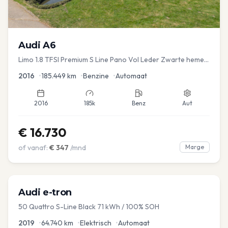
Audi
A6
Limo 1.8 TFSI Premium S Line Pano Vol Leder Zwarte hemel
Mem Seats Navi EL aKlep
2016
•
185.449
km
•
Benzine
•
Automaat
2016
185k
Benz
Aut
€
16.730
of vanaf:
€
347
/mnd
Marge
Audi
e-tron
50 Quattro S-Line Black 71 kWh / 100% SOH
2019
•
64.740
km
•
Elektrisch
•
Automaat