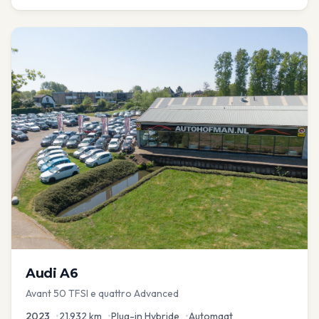
Audi
A6
Avant 50 TFSI e quattro Advanced
2023
•
21.932
km
•
Plug-in Hybride
•
Automaat