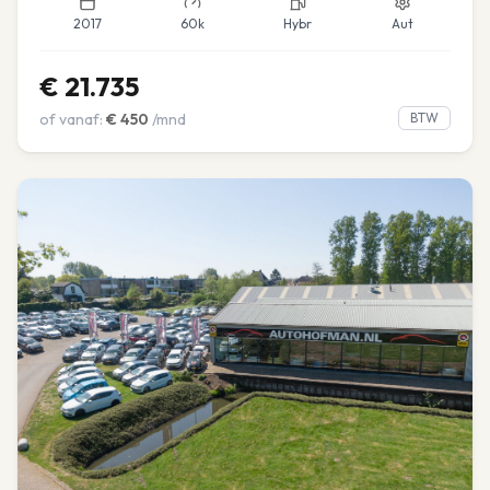
2017
60k
Hybr
Aut
€
21.735
of vanaf:
€
450
/mnd
BTW