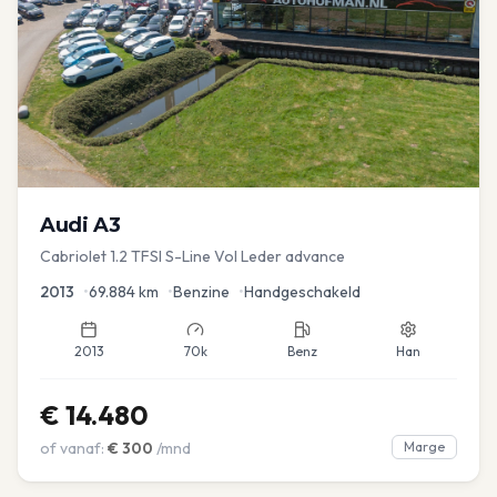
Audi
A3
Cabriolet 1.2 TFSI S-Line Vol Leder advance
2013
•
69.884
km
•
Benzine
•
Handgeschakeld
2013
70k
Benz
Han
€
14.480
of vanaf:
€
300
/mnd
Marge