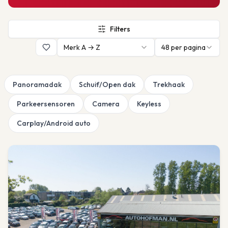
Filters
Merk A → Z
48
per pagina
Panoramadak
Schuif/Open dak
Trekhaak
Parkeersensoren
Camera
Keyless
Carplay/Android auto