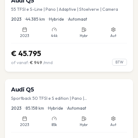
Audi
Q5
55 TFSI e S-Line | Pano | Adaptive | Stoelverw | Camera
2023
•
44.385
km
•
Hybride
•
Automaat
2023
44k
Hybr
Aut
€
45.795
of vanaf:
€
949
/mnd
BTW
Audi
Q5
Sportback 50 TFSI e S edition | Pano |
Stoel.verw/verkoeling | Leder
2023
•
85.158
km
•
Hybride
•
Automaat
2023
85k
Hybr
Aut