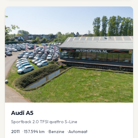
Audi
A5
Sportback 2.0 TFSI quattro S-Line
2011
•
157.594
km
•
Benzine
•
Automaat