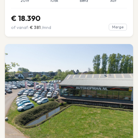
2019
106k
Benz
Aut
€
18.390
of vanaf:
€
381
/mnd
Marge