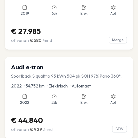
2019
65k
Elek
Aut
€
27.985
of vanaf:
€
580
/mnd
Marge
Audi
e-tron
Sportback S quattro 95 kWh 504 pk SOH 97% Pano 360°
Camera Head up El-a-klep Memory Seat
2022
•
54.752
km
•
Elektrisch
•
Automaat
2022
55k
Elek
Aut
€
44.840
of vanaf:
€
929
/mnd
BTW