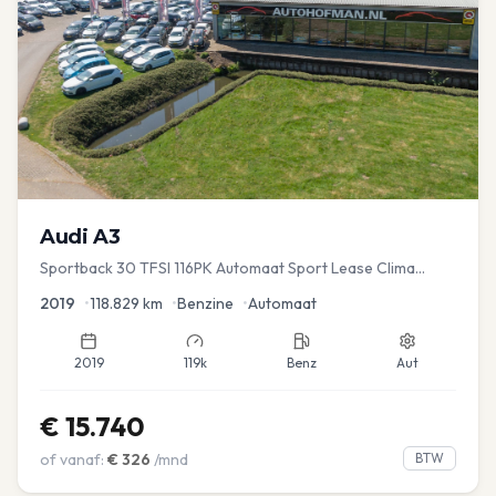
Audi
A3
Sportback 30 TFSI 116PK Automaat Sport Lease Clima
Cruise PDC
2019
•
118.829
km
•
Benzine
•
Automaat
2019
119k
Benz
Aut
€
15.740
of vanaf:
€
326
/mnd
BTW