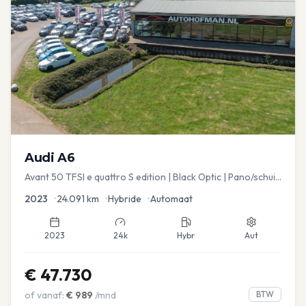
Audi
A6
Avant 50 TFSI e quattro S edition | Black Optic | Pano/schuif
| Stoelmemory | Virtual
2023
•
24.091
km
•
Hybride
•
Automaat
2023
24k
Hybr
Aut
€
47.730
of vanaf:
€
989
/mnd
BTW