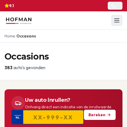
9.1
Home
/
Occasions
Occasions
383
auto's gevonden
Uw auto inruilen?
Ontvang direct een indicatie van de inruilwaarde
Bereken
NL