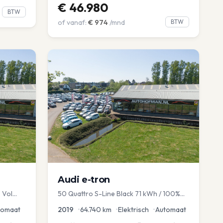
€
46.980
BTW
of vanaf:
€
974
/mnd
BTW
Audi
e-tron
 Vol
50 Quattro S-Line Black 71 kWh / 100%
avi EL
SOH
tomaat
2019
•
64.740
km
•
Elektrisch
•
Automaat