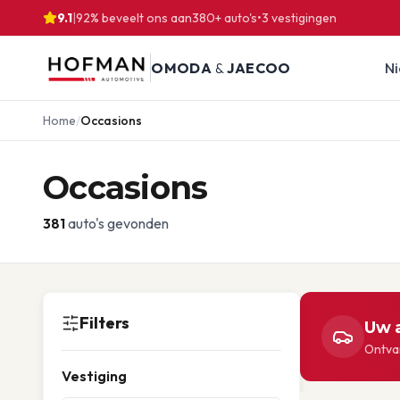
9.1
|
92% beveelt ons aan
380
+ auto's
•
3
vestigingen
OMODA
&
JAECOO
N
Home
/
Occasions
Occasions
381
auto's gevonden
Filters
Uw a
Ontvan
Vestiging