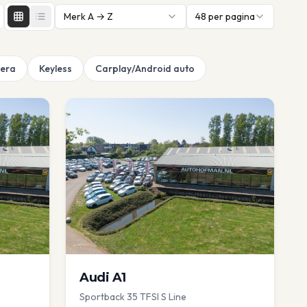
Merk A → Z
48
per pagina
era
Keyless
Carplay/Android auto
Audi
A1
Sportback 35 TFSI S Line