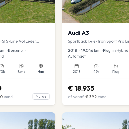
Audi
A3
TFSI S-Line Vol Leder
Sportback 1.4 e-tron Sport Pro Li
km
•
Benzine
•
2018
•
49.046
km
•
Plug-in Hybrid
ld
Automaat
70k
Benz
Han
2018
49k
Plug
0
€
18.935
00
/mnd
Marge
of vanaf:
€
392
/mnd