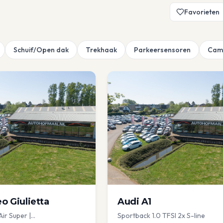
Favorieten
Schuif/Open dak
Trekhaak
Parkeersensoren
Cam
eo
Giulietta
Audi
A1
Air Super |
Sportback 1.0 TFSI 2x S-line