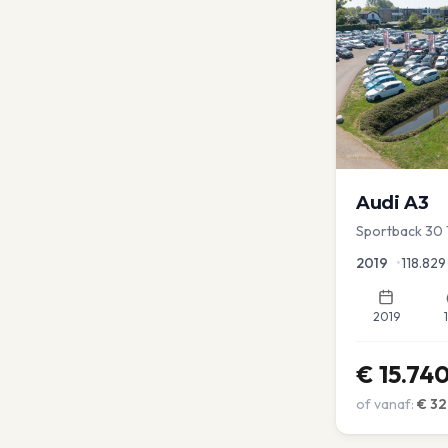
Audi
A3
Sportback 30 
Lease Clima C
2019
•
118.829
2019
€
15.74
of vanaf:
€
32