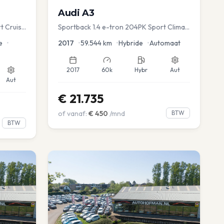
Audi
A3
t Cruise
Sportback 1.4 e-tron 204PK Sport Clima
Sportstoel Lane assist Navi PDC
e
•
2017
•
59.544
km
•
Hybride
•
Automaat
2017
60k
Hybr
Aut
Aut
€
21.735
of vanaf:
€
450
/mnd
BTW
BTW