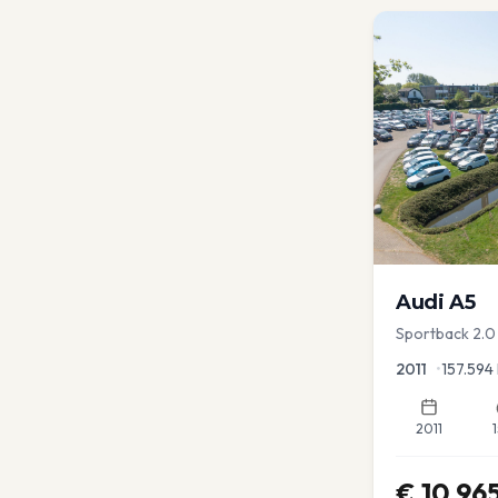
Audi
A5
Sportback 2.0 
2011
•
157.594
2011
€
10.96