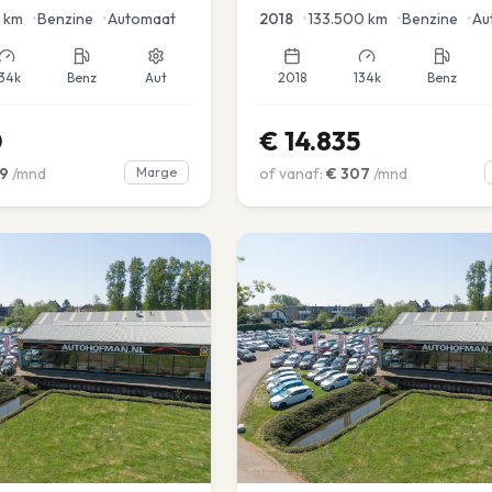
en voor en achter |
km
•
Benzine
•
Automaat
2018
•
133.500
km
•
Benzine
•
Au
34k
Benz
Aut
2018
134k
Benz
0
€
14.835
9
/mnd
Marge
of vanaf:
€
307
/mnd