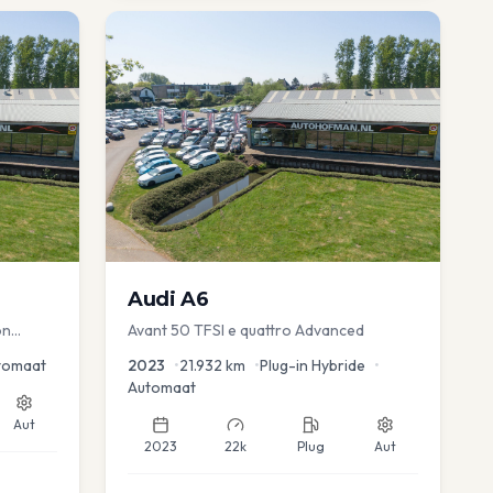
Audi
A6
on
Avant 50 TFSI e quattro Advanced
uise
tomaat
2023
•
21.932
km
•
Plug-in Hybride
•
Automaat
Aut
2023
22k
Plug
Aut