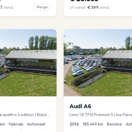
7
/mnd
Marge
of vanaf:
€
599
/mnd
Audi
A6
 quattro S edition | Black
Limo 1.8 TFSI Premium S Line Pano
chuif | Stoelmemory |
Leder Zwarte hemel Mem Seats N
km
•
Hybride
•
Automaat
2016
•
185.449
km
•
Benzine
•
Au
aKlep