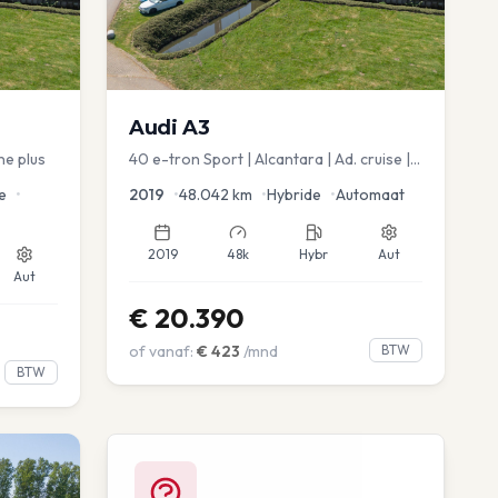
Audi
A3
ne plus
40 e-tron Sport | Alcantara | Ad. cruise |
Virtual | blindspot
e
•
2019
•
48.042
km
•
Hybride
•
Automaat
2019
48k
Hybr
Aut
Aut
€
20.390
of vanaf:
€
423
/mnd
BTW
BTW