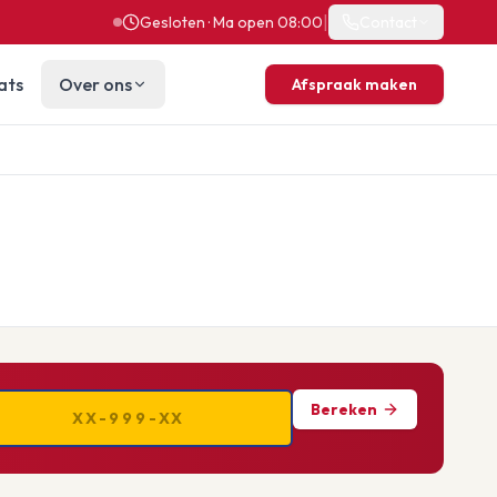
|
Gesloten · Ma open 08:00
Contact
ats
Over ons
Afspraak maken
Bereken