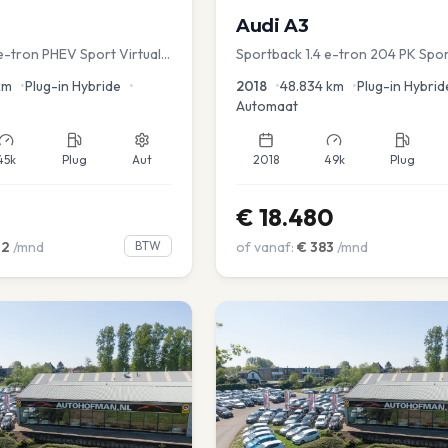
Audi
A3
e-tron PHEV Sport Virtual
Sportback 1.4 e-tron 204 PK Spor
s PDC v+a Stoelver
PDC Navi Stoelver.
km
•
Plug-in Hybride
•
2018
•
48.834
km
•
Plug-in Hybrid
Automaat
45k
Plug
Aut
2018
49k
Plug
€
18.480
02
/mnd
BTW
of vanaf:
€
383
/mnd