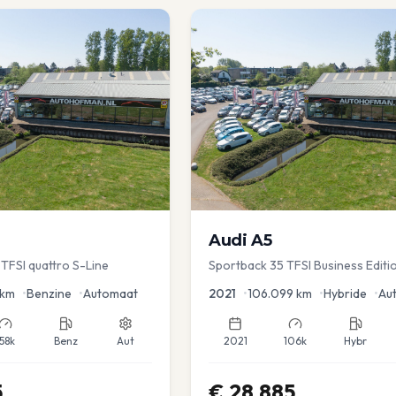
Audi
A5
TFSI quattro S-Line
Sportback 35 TFSI Business Editi
Dodehoek | Elec koffer | Adap Cr
km
•
Benzine
•
Automaat
2021
•
106.099
km
•
Hybride
•
Au
158k
Benz
Aut
2021
106k
Hybr
5
€
28.885