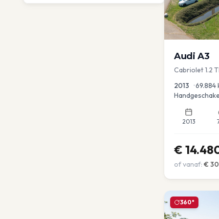
Audi
A3
Cabriolet 1.2 
advance
2013
•
69.884
Handgeschake
2013
€
14.48
of vanaf:
€
3
360°