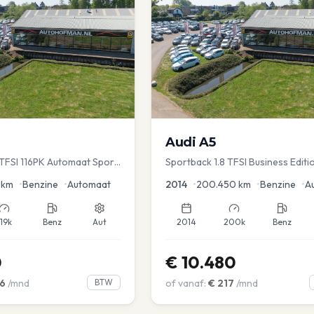
Audi
A5
TFSI 116PK Automaat Sport
Sportback 1.8 TFSI Business Editi
ruise PDC
km
•
Benzine
•
Automaat
2014
•
200.450
km
•
Benzine
•
A
119k
Benz
Aut
2014
200k
Benz
0
€
10.480
6
/mnd
BTW
of vanaf:
€
217
/mnd