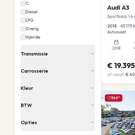
C
Audi
A3
Diesel
Sportback 1.4 
LPG
Dakrail Keyles
2018
•
45.179
Overig
Automaat
Hybride
2018
Transmissie
€
19.395
Carrosserie
of vanaf:
€
4
Kleur
360°
BTW
Opties