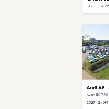
of vanaf:
€
22
Audi
A6
Avant 50 TFSI e
Optic | Pano/s
2023
•
24.091
Virtual