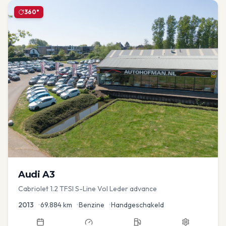
360°
Audi
A3
Cabriolet 1.2 TFSI S-Line Vol Leder advance
2013
•
69.884
km
•
Benzine
•
Handgeschakeld