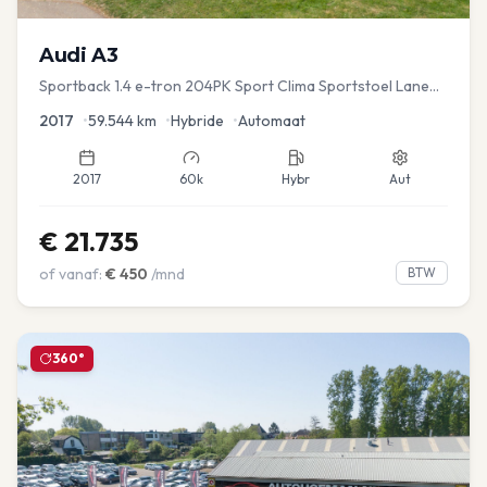
Audi
A3
Sportback 1.4 e-tron 204PK Sport Clima Sportstoel Lane
assist Navi PDC
2017
•
59.544
km
•
Hybride
•
Automaat
2017
60k
Hybr
Aut
€
21.735
of vanaf:
€
450
/mnd
BTW
360°