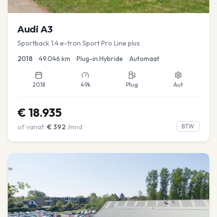
Audi
A3
Sportback 1.4 e-tron Sport Pro Line plus
2018
•
49.046
km
•
Plug-in Hybride
•
Automaat
2018
49k
Plug
Aut
€
18.935
of vanaf:
€
392
/mnd
BTW