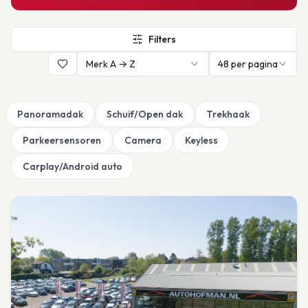
Filters
Merk A → Z
48
per pagina
Panoramadak
Schuif/Open dak
Trekhaak
Parkeersensoren
Camera
Keyless
Carplay/Android auto