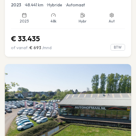
Navi
2023
•
48.441
km
•
Hybride
•
Automaat
2023
48k
Hybr
Aut
€
33.435
of vanaf:
€
693
/mnd
BTW