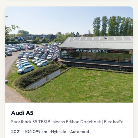
Audi
A5
Sportback 35 TFSI Business Edition Dodehoek | Elec koffer
| Adap Cruise
2021
•
106.099
km
•
Hybride
•
Automaat