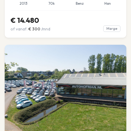
2013
70k
Benz
Han
€
14.480
of vanaf:
€
300
/mnd
Marge