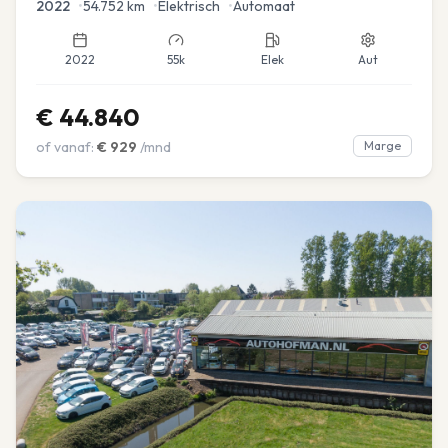
2022
•
54.752
km
•
Elektrisch
•
Automaat
2022
55k
Elek
Aut
€
44.840
of vanaf:
€
929
/mnd
Marge