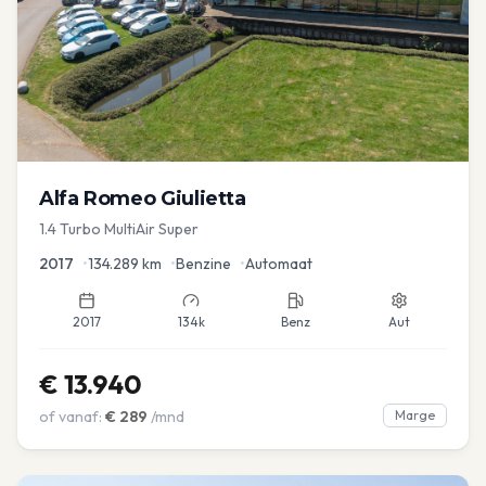
Alfa Romeo
Giulietta
1.4 Turbo MultiAir Super
2017
•
134.289
km
•
Benzine
•
Automaat
2017
134k
Benz
Aut
€
13.940
of vanaf:
€
289
/mnd
Marge