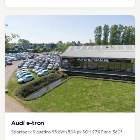
Audi
e-tron
Sportback S quattro 95 kWh 504 pk SOH 97% Pano 360°
Camera Head up El-a-klep Memory Seat