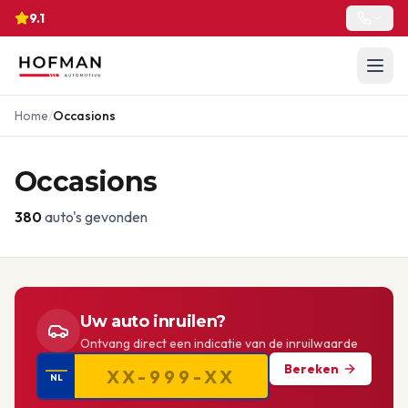
9.1
Home
/
Occasions
Occasions
380
auto's gevonden
Uw auto inruilen?
Ontvang direct een indicatie van de inruilwaarde
Bereken
NL