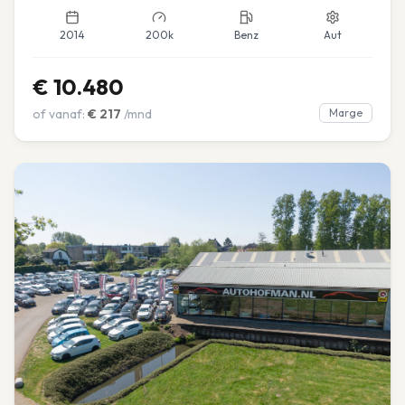
2014
200k
Benz
Aut
€
10.480
of vanaf:
€
217
/mnd
Marge