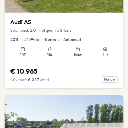
Audi
A5
Sportback 2.0 TFSI quattro S-Line
2011
•
157.594
km
•
Benzine
•
Automaat
2011
158k
Benz
Aut
€
10.965
of vanaf:
€
227
/mnd
Marge