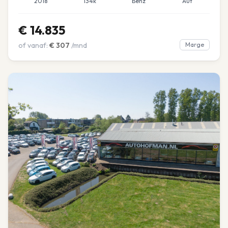
2018
134k
Benz
Aut
€
14.835
of vanaf:
€
307
/mnd
Marge