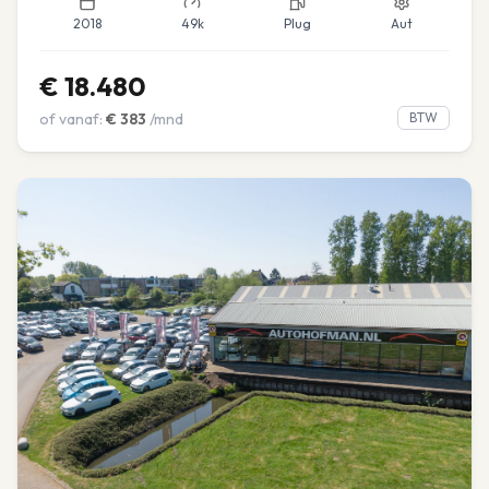
2018
49k
Plug
Aut
€
18.480
of vanaf:
€
383
/mnd
BTW