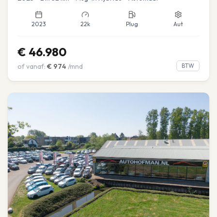
2023
22k
Plug
Aut
€
46.980
of vanaf:
€
974
/mnd
BTW