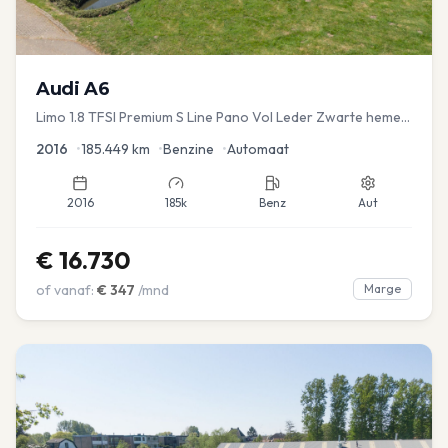
Audi
A6
Limo 1.8 TFSI Premium S Line Pano Vol Leder Zwarte hemel
Mem Seats Navi EL aKlep
2016
•
185.449
km
•
Benzine
•
Automaat
2016
185k
Benz
Aut
€
16.730
of vanaf:
€
347
/mnd
Marge