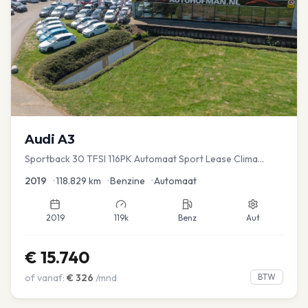
Audi
A3
Sportback 30 TFSI 116PK Automaat Sport Lease Clima
Cruise PDC
2019
•
118.829
km
•
Benzine
•
Automaat
2019
119k
Benz
Aut
€
15.740
of vanaf:
€
326
/mnd
BTW