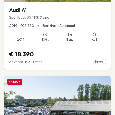
Audi
A1
Sportback 35 TFSI S Line
2019
•
105.650
km
•
Benzine
•
Automaat
2019
106k
Benz
Aut
€
18.390
of vanaf:
€
381
/mnd
Marge
360°