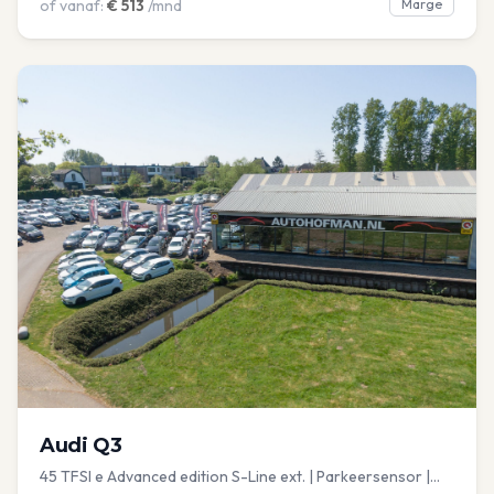
of vanaf:
€
513
/mnd
Marge
Audi
Q3
45 TFSI e Advanced edition S-Line ext. | Parkeersensor |