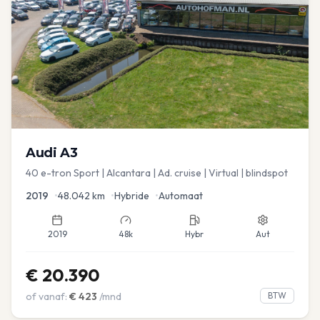
Audi
A3
40 e-tron Sport | Alcantara | Ad. cruise | Virtual | blindspot
2019
•
48.042
km
•
Hybride
•
Automaat
2019
48k
Hybr
Aut
€
20.390
of vanaf:
€
423
/mnd
BTW