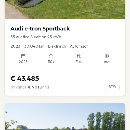
Audi
e-tron Sportback
55 quattro S edition 95 kWh
2023
•
30.040
km
•
Elektrisch
•
Automaat
2023
30k
Elek
Aut
€
43.485
of vanaf:
€
901
/mnd
BTW