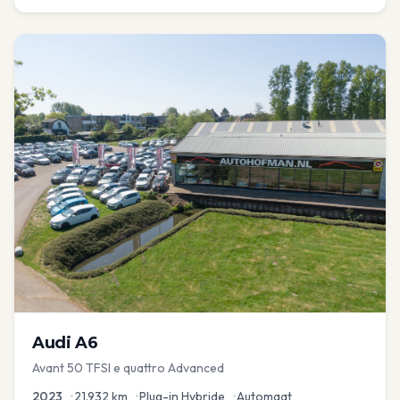
Audi
A6
Avant 50 TFSI e quattro Advanced
2023
•
21.932
km
•
Plug-in Hybride
•
Automaat