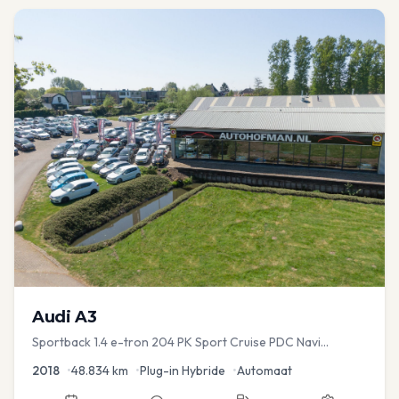
Audi
A3
Sportback 1.4 e-tron 204 PK Sport Cruise PDC Navi
Stoelver.
2018
•
48.834
km
•
Plug-in Hybride
•
Automaat