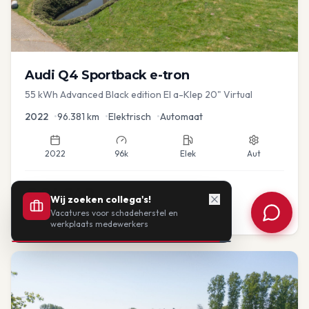
Audi
Q4 Sportback e-tron
55 kWh Advanced Black edition El a-Klep 20" Virtual
2022
•
96.381
km
•
Elektrisch
•
Automaat
2022
96k
Elek
Aut
€
26.940
Wij zoeken collega's!
Vacatures voor schadeherstel en
of vanaf:
€
558
/mnd
BTW
werkplaats medewerkers