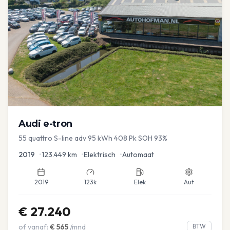
Audi
e-tron
55 quattro S-line adv 95 kWh 408 Pk SOH 93%
2019
•
123.449
km
•
Elektrisch
•
Automaat
2019
123k
Elek
Aut
€
27.240
of vanaf:
€
565
/mnd
BTW