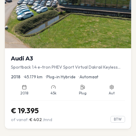
Audi
A3
Sportback 1.4 e-tron PHEV Sport Virtual Dakrail Keyless
PDC v+a Stoelver
2018
•
45.179
km
•
Plug-in Hybride
•
Automaat
2018
45k
Plug
Aut
€
19.395
of vanaf:
€
402
/mnd
BTW