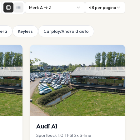
Merk A → Z
48
per pagina
era
Keyless
Carplay/Android auto
Audi
A1
Sportback 1.0 TFSI 2x S-line