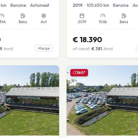
en voor en achter |
km
•
Benzine
•
Automaat
2019
•
105.650
km
•
Benzine
•
Au
34k
Benz
Aut
2019
106k
Benz
0
€
18.390
9
/mnd
Marge
of vanaf:
€
381
/mnd
360°