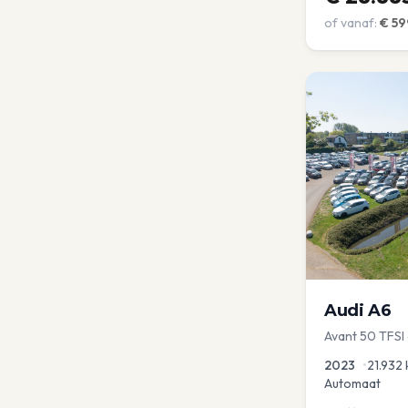
of vanaf:
€
59
Audi
A6
Avant 50 TFSI
2023
•
21.932
Automaat