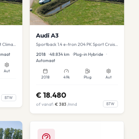
Audi
A3
t Clima
Sportback 1.4 e-tron 204 PK Sport Cruise
PDC Navi Stoelver.
omaat
2018
•
48.834
km
•
Plug-in Hybride
•
Automaat
Aut
2018
49k
Plug
Aut
€
18.480
BTW
of vanaf:
€
383
/mnd
BTW