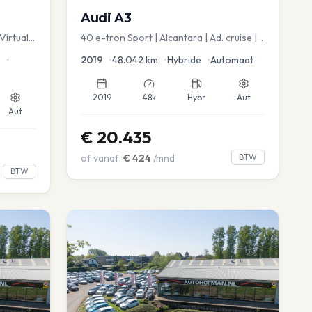
Audi
A3
Virtual
40 e-tron Sport | Alcantara | Ad. cruise |
Virtual | blindspot
e
•
2019
•
48.042
km
•
Hybride
•
Automaat
2019
48k
Hybr
Aut
Aut
€
20.435
of vanaf:
€
424
/mnd
BTW
BTW