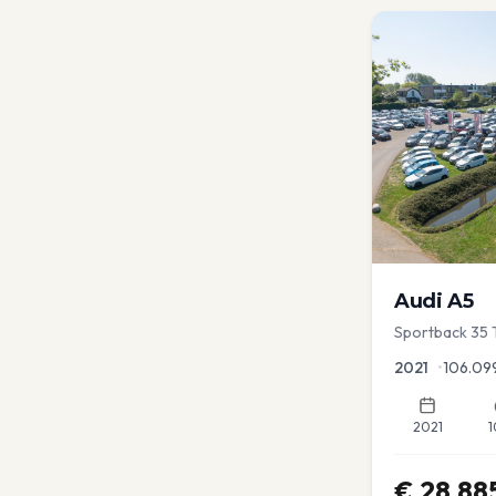
Audi
A5
Sportback 35 T
Dodehoek | Ele
2021
•
106.09
2021
1
€
28.88