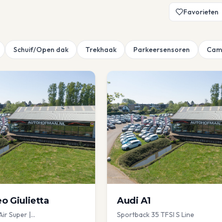
Favorieten
Schuif/Open dak
Trekhaak
Parkeersensoren
Cam
eo
Giulietta
Audi
A1
Air Super |
Sportback 35 TFSI S Line