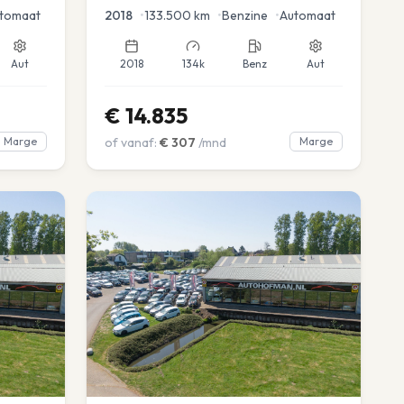
tomaat
2018
•
133.500
km
•
Benzine
•
Automaat
Aut
2018
134k
Benz
Aut
€
14.835
Marge
of vanaf:
€
307
/mnd
Marge