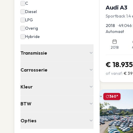
C
Audi
A3
Diesel
Sportback 1.4 
LPG
2018
•
49.046
Overig
Automaat
Hybride
2018
Transmissie
€
18.935
Carrosserie
of vanaf:
€
39
Kleur
360°
BTW
Opties