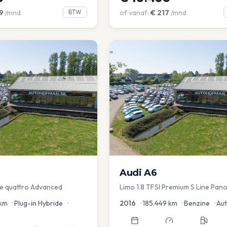
9
/mnd
BTW
of vanaf:
€
217
/mnd
Audi
A6
 e quattro Advanced
Limo 1.8 TFSI Premium S Line Pano
Leder Zwarte hemel Mem Seats N
km
•
Plug-in Hybride
•
2016
•
185.449
km
•
Benzine
•
Au
aKlep