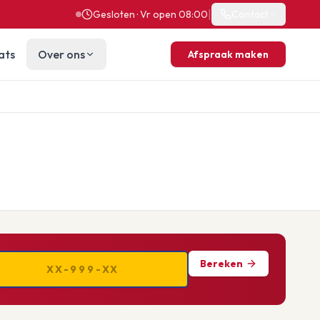
|
Gesloten · Vr open 08:00
Contact
ats
Over ons
Afspraak maken
Bereken