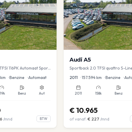
Audi
A5
TFSI 116PK Automaat Sport
Sportback 2.0 TFSI quattro S-Lin
ruise PDC
km
•
Benzine
•
Automaat
2011
•
157.594
km
•
Benzine
•
Aut
119k
Benz
Aut
2011
158k
Benz
0
€
10.965
6
/mnd
BTW
of vanaf:
€
227
/mnd