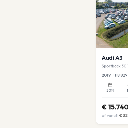
Audi
A3
Sportback 30 
Lease Clima C
2019
•
118.829
2019
€
15.74
of vanaf:
€
32