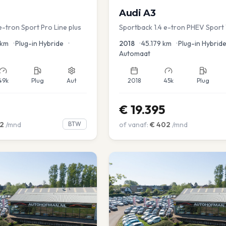
Audi
A3
e-tron Sport Pro Line plus
Sportback 1.4 e-tron PHEV Sport 
Dakrail Keyless PDC v+a Stoelver
km
•
Plug-in Hybride
•
2018
•
45.179
km
•
Plug-in Hybrid
Automaat
49k
Plug
Aut
2018
45k
Plug
€
19.395
2
/mnd
BTW
of vanaf:
€
402
/mnd