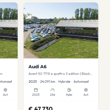
Audi
A6
on
Avant 50 TFSI e quattro S edition | Black
Optic | Pano/schuif | Stoelmemory |
utomaat
2023
•
24.091
km
•
Hybride
•
Automaat
Virtual
Aut
2023
24k
Hybr
Aut
€
47.730