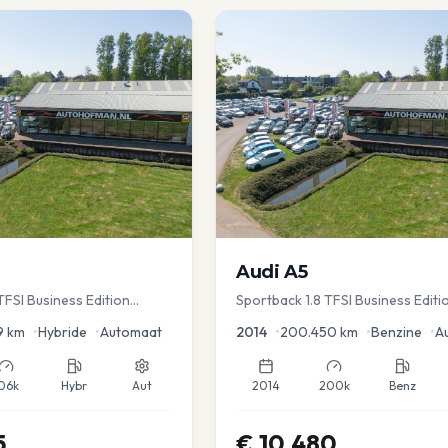
Audi
A5
FSI Business Edition
Sportback 1.8 TFSI Business Editi
c koffer | Adap Cruise
9
km
•
Hybride
•
Automaat
2014
•
200.450
km
•
Benzine
•
A
06k
Hybr
Aut
2014
200k
Benz
5
€
10.480