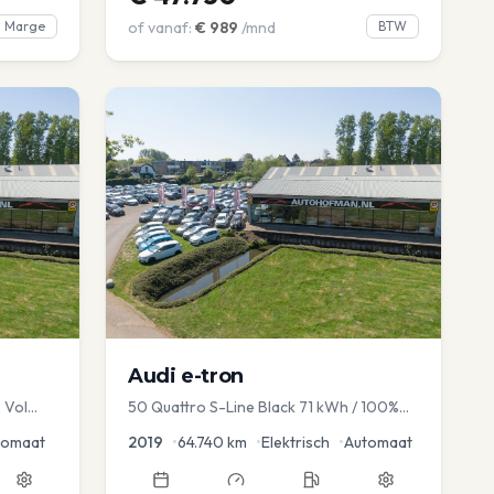
Marge
of vanaf:
€
989
/mnd
BTW
Audi
e-tron
 Vol
50 Quattro S-Line Black 71 kWh / 100%
avi EL
SOH
tomaat
2019
•
64.740
km
•
Elektrisch
•
Automaat