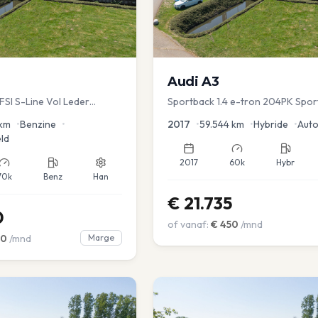
Audi
A3
TFSI S-Line Vol Leder
Sportback 1.4 e-tron 204PK Spor
Sportstoel Lane assist Navi PDC
km
•
Benzine
•
2017
•
59.544
km
•
Hybride
•
Aut
ld
2017
60k
Hybr
70k
Benz
Han
€
21.735
0
of vanaf:
€
450
/mnd
00
/mnd
Marge