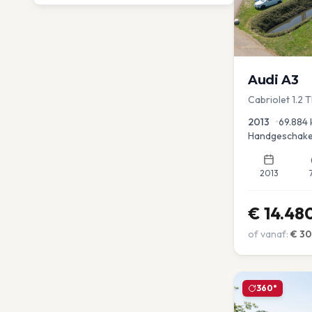
Audi
A3
Cabriolet 1.2 
advance
2013
•
69.884
Handgeschake
2013
€
14.48
of vanaf:
€
3
360°