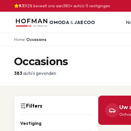
9.1
|
92% beveelt ons aan
380
+ auto's
•
3
vestigingen
OMODA
&
JAECOO
N
Home
/
Occasions
Occasions
383
auto's gevonden
Filters
Uw a
Ontvan
Vestiging