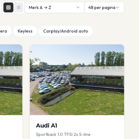
Merk A → Z
48
per pagina
era
Keyless
Carplay/Android auto
Audi
A1
Sportback 1.0 TFSI 2x S-line