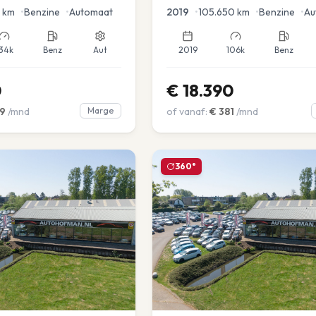
en voor en achter |
km
•
Benzine
•
Automaat
2019
•
105.650
km
•
Benzine
•
Au
34k
Benz
Aut
2019
106k
Benz
0
€
18.390
9
/mnd
Marge
of vanaf:
€
381
/mnd
360°