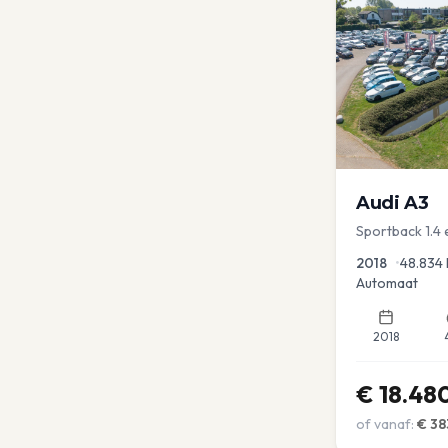
Audi
A3
Sportback 1.4
PDC Navi Stoel
2018
•
48.834
Automaat
2018
€
18.48
of vanaf:
€
38