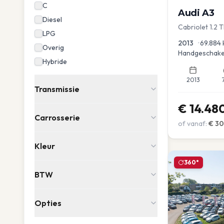
C
Audi
A3
Diesel
Cabriolet 1.2 
LPG
advance
2013
•
69.884
Overig
Handgeschake
Hybride
2013
Transmissie
€
14.48
Carrosserie
of vanaf:
€
3
Kleur
360°
BTW
Opties