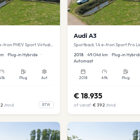
Audi
A3
e-tron PHEV Sport Virtual
Sportback 1.4 e-tron Sport Pro Li
s PDC v+a Stoelver
km
•
Plug-in Hybride
•
2018
•
49.046
km
•
Plug-in Hybrid
Automaat
45k
Plug
Aut
2018
49k
Plug
€
18.935
02
/mnd
BTW
of vanaf:
€
392
/mnd