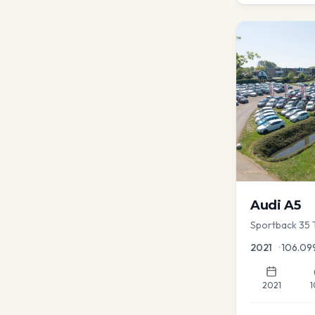
Audi
A5
Sportback 35 T
Dodehoek | Ele
2021
•
106.09
2021
1