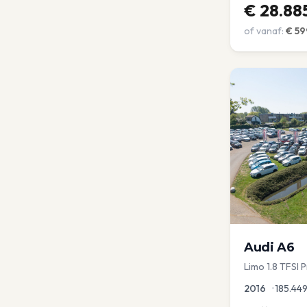
€
28.88
of vanaf:
€
59
Audi
A6
Limo 1.8 TFSI 
Leder Zwarte 
2016
•
185.44
aKlep