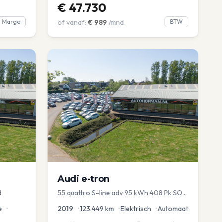
€
47.730
Marge
of vanaf:
€
989
/mnd
BTW
Audi
e-tron
d
55 quattro S-line adv 95 kWh 408 Pk SOH
93%
e
•
2019
•
123.449
km
•
Elektrisch
•
Automaat