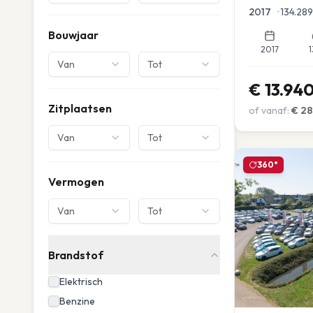
Parkeersensor
2017
•
134.289
Bouwjaar
2017
1
Van
Tot
€
13.94
Zitplaatsen
of vanaf:
€
28
Van
Tot
360°
Vermogen
Van
Tot
Brandstof
Elektrisch
Benzine