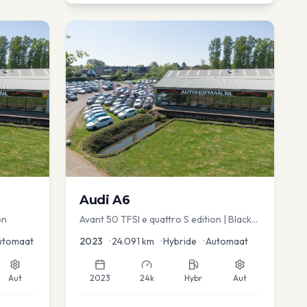
Audi
A6
on
Avant 50 TFSI e quattro S edition | Black
Optic | Pano/schuif | Stoelmemory |
utomaat
2023
•
24.091
km
•
Hybride
•
Automaat
Virtual
Aut
2023
24k
Hybr
Aut