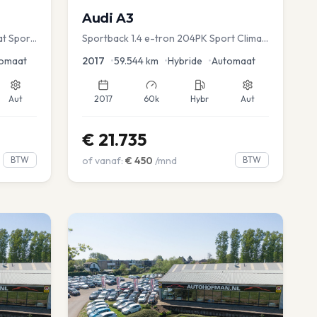
Audi
A3
at Sport
Sportback 1.4 e-tron 204PK Sport Clima
Sportstoel Lane assist Navi PDC
omaat
2017
•
59.544
km
•
Hybride
•
Automaat
Aut
2017
60k
Hybr
Aut
€
21.735
BTW
of vanaf:
€
450
/mnd
BTW