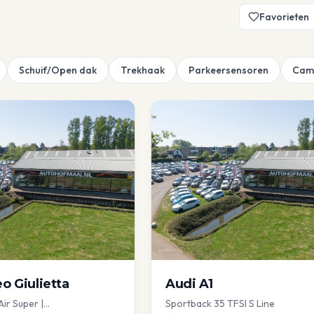
Favorieten
Schuif/Open dak
Trekhaak
Parkeersensoren
Cam
eo
Giulietta
Audi
A1
Air Super |
Sportback 35 TFSI S Line