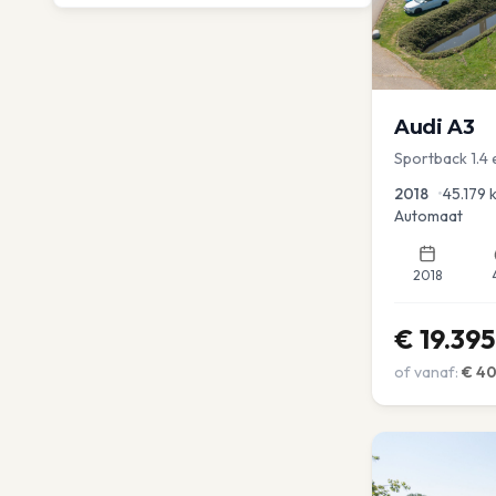
Audi
A3
Sportback 1.4 
Dakrail Keyles
2018
•
45.179
Automaat
2018
€
19.395
of vanaf:
€
4