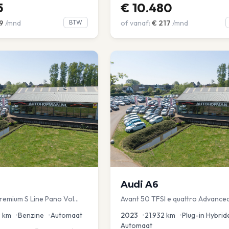
5
€
10.480
9
/mnd
BTW
of vanaf:
€
217
/mnd
Audi
A6
Premium S Line Pano Vol
Avant 50 TFSI e quattro Advance
hemel Mem Seats Navi EL
9
km
•
Benzine
•
Automaat
2023
•
21.932
km
•
Plug-in Hybrid
Automaat