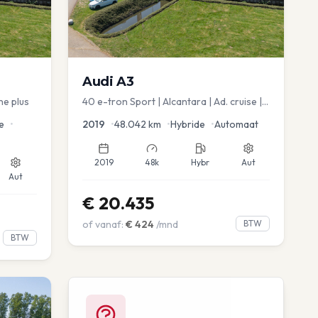
Audi
A3
ne plus
40 e-tron Sport | Alcantara | Ad. cruise |
Virtual | blindspot
e
•
2019
•
48.042
km
•
Hybride
•
Automaat
2019
48k
Hybr
Aut
Aut
€
20.435
of vanaf:
€
424
/mnd
BTW
BTW