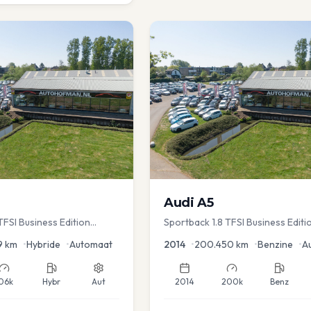
Audi
A5
FSI Business Edition
Sportback 1.8 TFSI Business Editi
c koffer | Adap Cruise
9
km
•
Hybride
•
Automaat
2014
•
200.450
km
•
Benzine
•
A
06k
Hybr
Aut
2014
200k
Benz