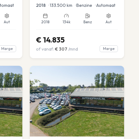
tomaat
2018
•
133.500
km
•
Benzine
•
Automaat
Aut
2018
134k
Benz
Aut
€
14.835
Marge
of vanaf:
€
307
/mnd
Marge