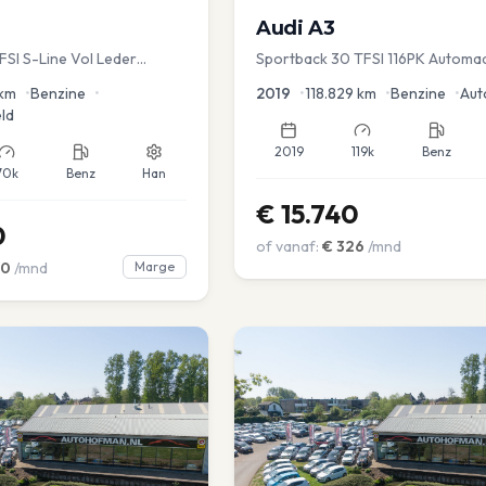
Audi
A3
TFSI S-Line Vol Leder
Sportback 30 TFSI 116PK Automa
Lease Clima Cruise PDC
km
•
Benzine
•
2019
•
118.829
km
•
Benzine
•
Aut
ld
2019
119k
Benz
70k
Benz
Han
€
15.740
0
of vanaf:
€
326
/mnd
00
/mnd
Marge