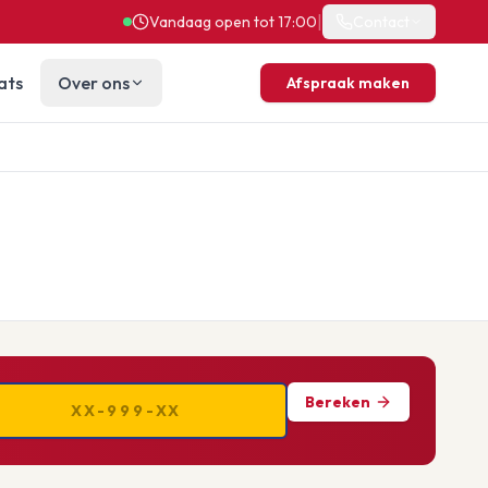
|
Vandaag open tot 17:00
Contact
ats
Over ons
Afspraak maken
Bereken