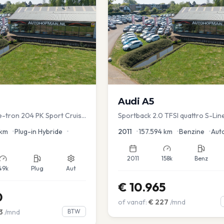
Audi
A5
 e-tron 204 PK Sport Cruise
Sportback 2.0 TFSI quattro S-Lin
ver.
km
•
Plug-in Hybride
•
2011
•
157.594
km
•
Benzine
•
Aut
2011
158k
Benz
49k
Plug
Aut
€
10.965
0
of vanaf:
€
227
/mnd
3
/mnd
BTW