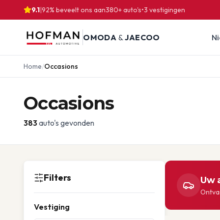
9.1
|
92% beveelt ons aan
380
+ auto's
•
3
vestigingen
OMODA
&
JAECOO
N
Home
/
Occasions
Occasions
383
auto's gevonden
Filters
Uw a
Ontvan
Vestiging