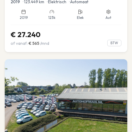
2019
•
123.449
km
•
Elektrisch
•
Automaat
2019
123k
Elek
Aut
€
27.240
of vanaf:
€
565
/mnd
BTW