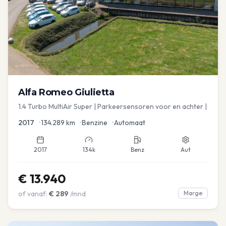
Alfa Romeo
Giulietta
1.4 Turbo MultiAir Super | Parkeersensoren voor en achter |
2017
•
134.289
km
•
Benzine
•
Automaat
2017
134k
Benz
Aut
€
13.940
of vanaf:
€
289
/mnd
Marge