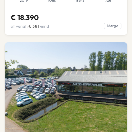
2019
106k
Benz
Aut
€
18.390
of vanaf:
€
381
/mnd
Marge