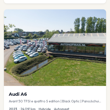
Audi
A6
Avant 50 TFSI e quattro S edition | Black Optic | Pano/schuif
| Stoelmemory | Virtual
2023
•
24.091
km
•
Hybride
•
Automaat