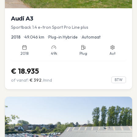
Audi
A3
Sportback 1.4 e-tron Sport Pro Line plus
2018
•
49.046
km
•
Plug-in Hybride
•
Automaat
2018
49k
Plug
Aut
€
18.935
of vanaf:
€
392
/mnd
BTW