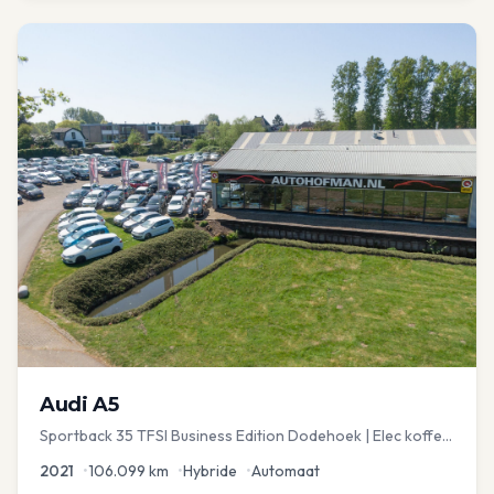
Audi
A5
Sportback 35 TFSI Business Edition Dodehoek | Elec koffer
| Adap Cruise
2021
•
106.099
km
•
Hybride
•
Automaat