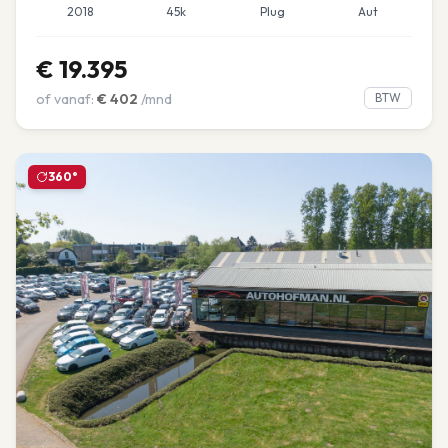
2018
45k
Plug
Aut
€
19.395
of vanaf:
€
402
/mnd
BTW
360°