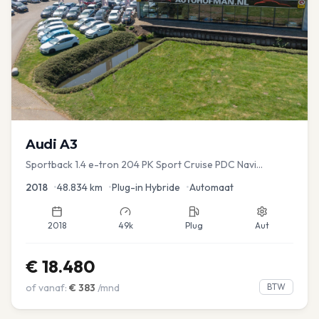
Audi
A3
Sportback 1.4 e-tron 204 PK Sport Cruise PDC Navi
Stoelver.
2018
•
48.834
km
•
Plug-in Hybride
•
Automaat
2018
49k
Plug
Aut
€
18.480
of vanaf:
€
383
/mnd
BTW