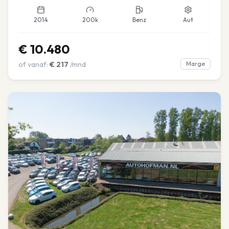
2014
200k
Benz
Aut
€
10.480
of vanaf:
€
217
/mnd
Marge