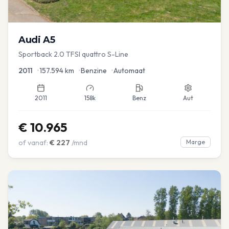
Audi
A5
Sportback 2.0 TFSI quattro S-Line
2011
•
157.594
km
•
Benzine
•
Automaat
2011
158k
Benz
Aut
€
10.965
of vanaf:
€
227
/mnd
Marge