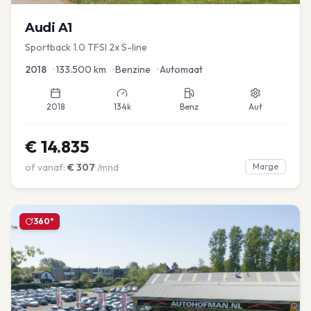
Audi
A1
Sportback 1.0 TFSI 2x S-line
2018
•
133.500
km
•
Benzine
•
Automaat
2018
134k
Benz
Aut
€
14.835
of vanaf:
€
307
/mnd
Marge
360°