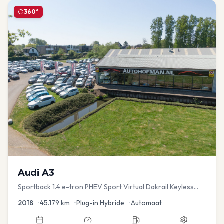
360°
Audi
A3
Sportback 1.4 e-tron PHEV Sport Virtual Dakrail Keyless
PDC v+a Stoelver
2018
•
45.179
km
•
Plug-in Hybride
•
Automaat