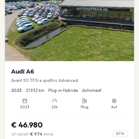
Audi
A6
Avant 50 TFSI e quattro Advanced
2023
•
21.932
km
•
Plug-in Hybride
•
Automaat
2023
22k
Plug
Aut
€
46.980
of vanaf:
€
974
/mnd
BTW