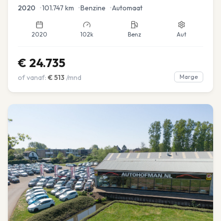
2020
•
101.747
km
•
Benzine
•
Automaat
2020
102k
Benz
Aut
€
24.735
of vanaf:
€
513
/mnd
Marge