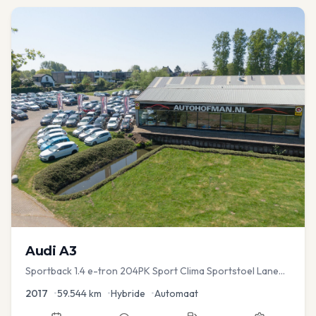
Audi
A3
Sportback 1.4 e-tron 204PK Sport Clima Sportstoel Lane
assist Navi PDC
2017
•
59.544
km
•
Hybride
•
Automaat