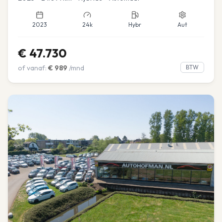
2023
24k
Hybr
Aut
€
47.730
of vanaf:
€
989
/mnd
BTW