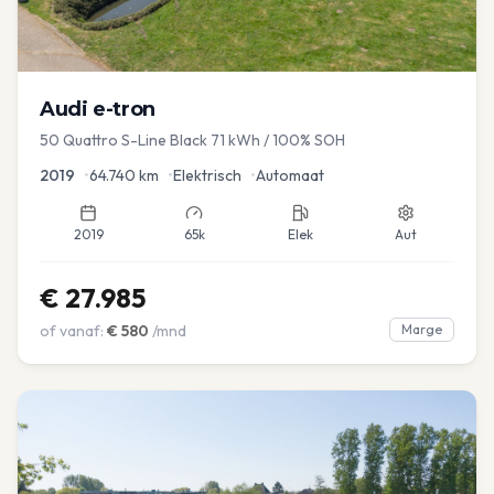
Audi
e-tron
50 Quattro S-Line Black 71 kWh / 100% SOH
2019
•
64.740
km
•
Elektrisch
•
Automaat
2019
65k
Elek
Aut
€
27.985
of vanaf:
€
580
/mnd
Marge