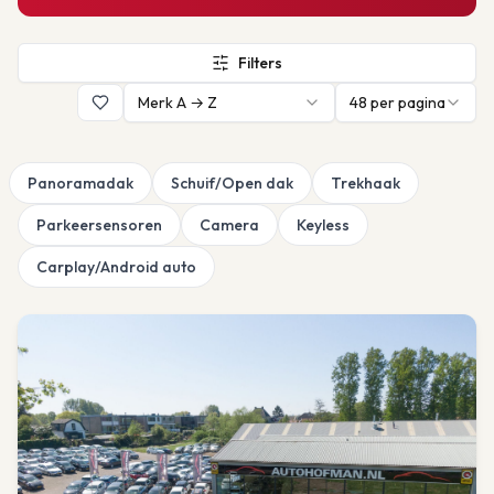
Filters
Merk A → Z
48
per pagina
Panoramadak
Schuif/Open dak
Trekhaak
Parkeersensoren
Camera
Keyless
Carplay/Android auto