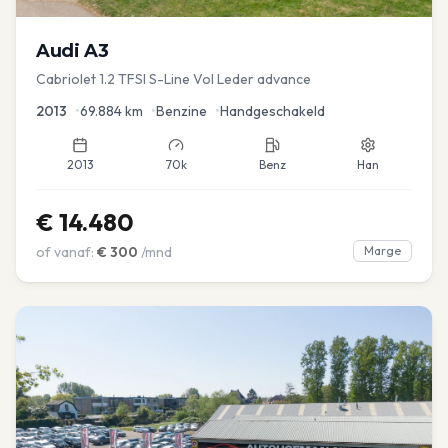
Audi
A3
Cabriolet 1.2 TFSI S-Line Vol Leder advance
2013
•
69.884
km
•
Benzine
•
Handgeschakeld
2013
70k
Benz
Han
€
14.480
of vanaf:
€
300
/mnd
Marge