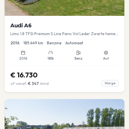
Audi
A6
Limo 1.8 TFSI Premium S Line Pano Vol Leder Zwarte hemel
Mem Seats Navi EL aKlep
2016
•
185.449
km
•
Benzine
•
Automaat
2016
185k
Benz
Aut
€
16.730
of vanaf:
€
347
/mnd
Marge