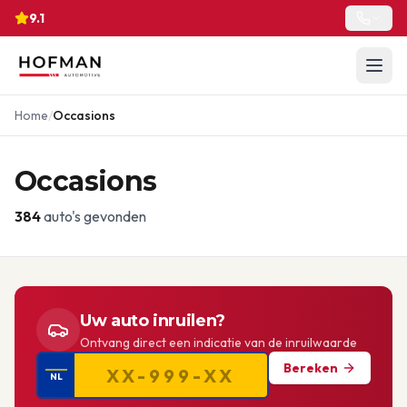
9.1
Home
/
Occasions
Occasions
384
auto's gevonden
Uw auto inruilen?
Ontvang direct een indicatie van de inruilwaarde
Bereken
NL