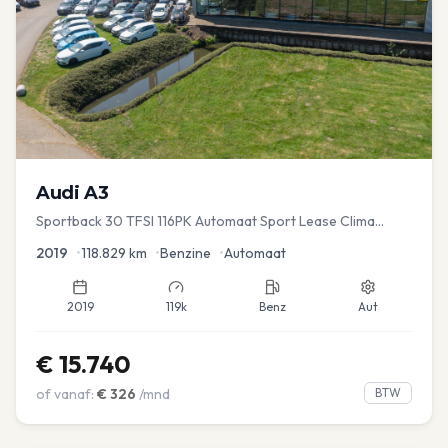
Audi
A3
Sportback 30 TFSI 116PK Automaat Sport Lease Clima
Cruise PDC
2019
•
118.829
km
•
Benzine
•
Automaat
2019
119k
Benz
Aut
€
15.740
of vanaf:
€
326
/mnd
BTW