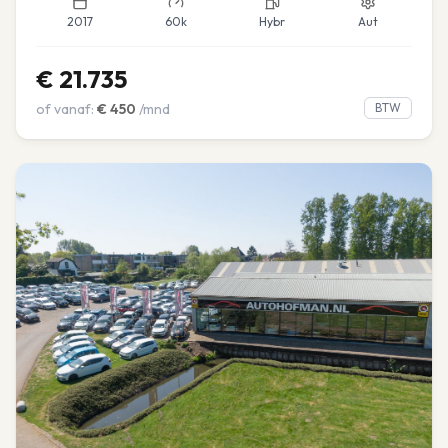
2017
60k
Hybr
Aut
€
21.735
of vanaf:
€
450
/mnd
BTW