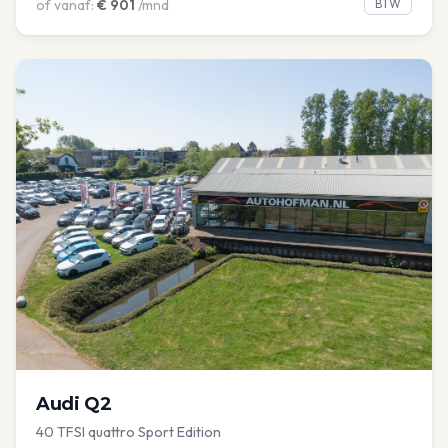
of vanaf:
€
901
/mnd
BTW
Audi
Q2
40 TFSI quattro Sport Edition