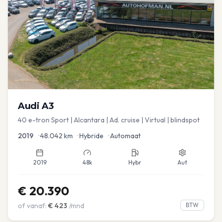
Audi
A3
40 e-tron Sport | Alcantara | Ad. cruise | Virtual | blindspot
2019
•
48.042
km
•
Hybride
•
Automaat
2019
48k
Hybr
Aut
€
20.390
of vanaf:
€
423
/mnd
BTW