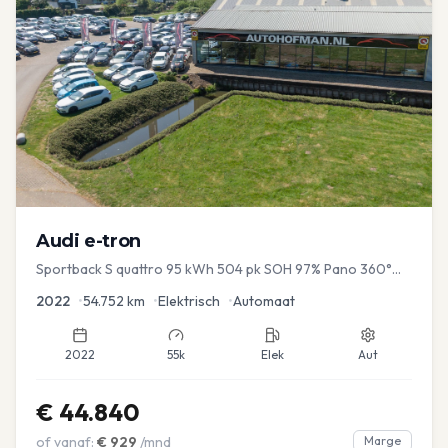
Audi
e-tron
Sportback S quattro 95 kWh 504 pk SOH 97% Pano 360°
Camera Head up El-a-klep Memory Seat
2022
•
54.752
km
•
Elektrisch
•
Automaat
2022
55k
Elek
Aut
€
44.840
of vanaf:
€
929
/mnd
Marge