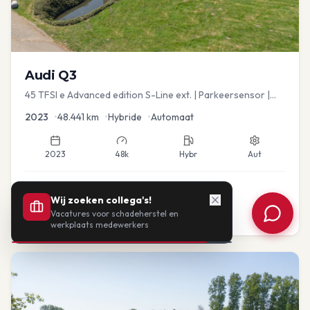
Audi
Q3
45 TFSI e Advanced edition S-Line ext. | Parkeersensor |
Navi
2023
•
48.441
km
•
Hybride
•
Automaat
2023
48k
Hybr
Aut
€
33.435
Wij zoeken collega's!
Vacatures voor schadeherstel en
of vanaf:
€
693
/mnd
BTW
werkplaats medewerkers