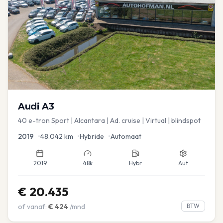
Audi
A3
40 e-tron Sport | Alcantara | Ad. cruise | Virtual | blindspot
2019
•
48.042
km
•
Hybride
•
Automaat
2019
48k
Hybr
Aut
€
20.435
of vanaf:
€
424
/mnd
BTW