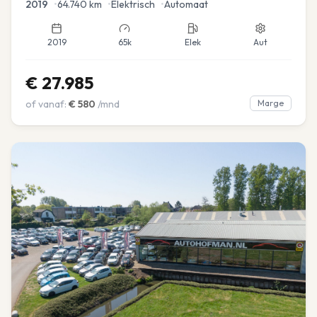
2019
•
64.740
km
•
Elektrisch
•
Automaat
2019
65k
Elek
Aut
€
27.985
of vanaf:
€
580
/mnd
Marge