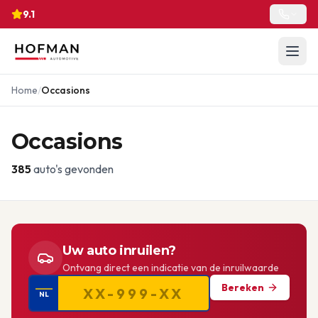
9.1
Home
/
Occasions
Occasions
385
auto's gevonden
Uw auto inruilen?
Ontvang direct een indicatie van de inruilwaarde
Bereken
NL