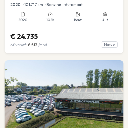
2020
•
101.747
km
•
Benzine
•
Automaat
2020
102k
Benz
Aut
€
24.735
of vanaf:
€
513
/mnd
Marge