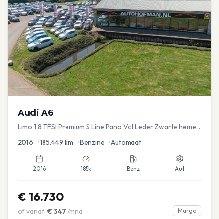
Audi
A6
Limo 1.8 TFSI Premium S Line Pano Vol Leder Zwarte hemel
Mem Seats Navi EL aKlep
2016
•
185.449
km
•
Benzine
•
Automaat
2016
185k
Benz
Aut
€
16.730
of vanaf:
€
347
/mnd
Marge