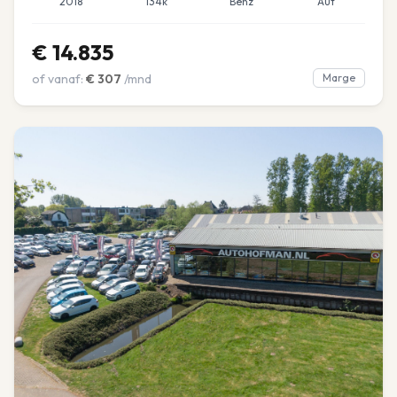
2018
134k
Benz
Aut
€
14.835
of vanaf:
€
307
/mnd
Marge