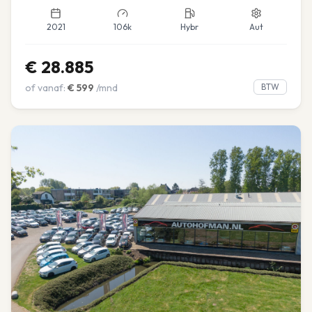
2021
106k
Hybr
Aut
€
28.885
of vanaf:
€
599
/mnd
BTW