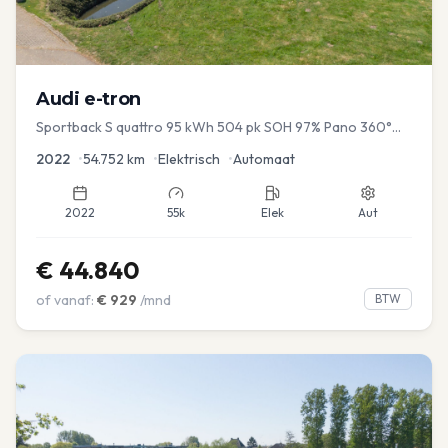
Audi
e-tron
Sportback S quattro 95 kWh 504 pk SOH 97% Pano 360°
Camera Head up El-a-klep Memory Seat
2022
•
54.752
km
•
Elektrisch
•
Automaat
2022
55k
Elek
Aut
€
44.840
of vanaf:
€
929
/mnd
BTW