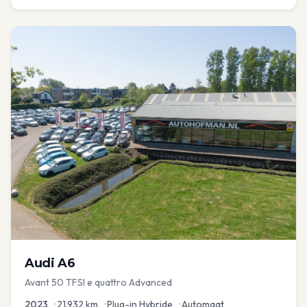
Audi
A6
Avant 50 TFSI e quattro Advanced
2023
•
21.932
km
•
Plug-in Hybride
•
Automaat