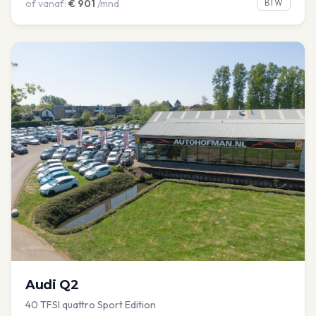
of vanaf:
€
901
/mnd
BTW
Audi
Q2
40 TFSI quattro Sport Edition