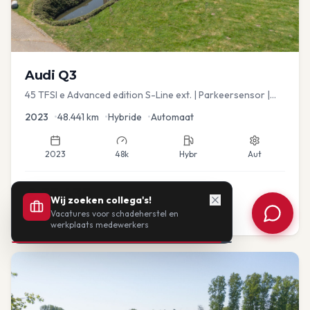
Audi
Q3
45 TFSI e Advanced edition S-Line ext. | Parkeersensor |
Navi
2023
•
48.441
km
•
Hybride
•
Automaat
2023
48k
Hybr
Aut
€
33.435
Wij zoeken collega's!
Vacatures voor schadeherstel en
of vanaf:
€
693
/mnd
BTW
werkplaats medewerkers