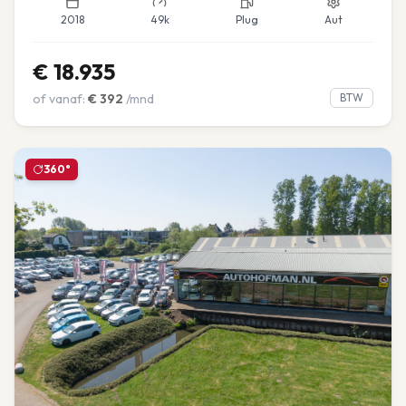
2018
49k
Plug
Aut
€
18.935
of vanaf:
€
392
/mnd
BTW
360°