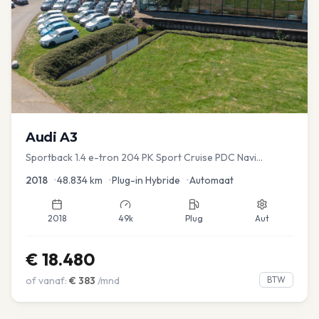
Audi
A3
Sportback 1.4 e-tron 204 PK Sport Cruise PDC Navi
Stoelver.
2018
•
48.834
km
•
Plug-in Hybride
•
Automaat
2018
49k
Plug
Aut
€
18.480
of vanaf:
€
383
/mnd
BTW