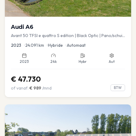
Audi
A6
Avant 50 TFSI e quattro S edition | Black Optic | Pano/schuif
| Stoelmemory | Virtual
2023
•
24.091
km
•
Hybride
•
Automaat
2023
24k
Hybr
Aut
€
47.730
of vanaf:
€
989
/mnd
BTW