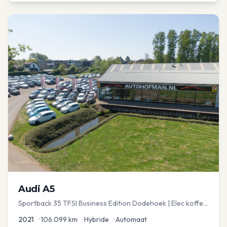
Audi
A5
Sportback 35 TFSI Business Edition Dodehoek | Elec koffer
| Adap Cruise
2021
•
106.099
km
•
Hybride
•
Automaat