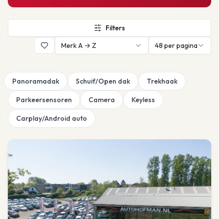
Filters
Merk A → Z
48
per pagina
Panoramadak
Schuif/Open dak
Trekhaak
Parkeersensoren
Camera
Keyless
Carplay/Android auto