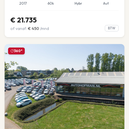
2017
60k
Hybr
Aut
€
21.735
of vanaf:
€
450
/mnd
BTW
360°