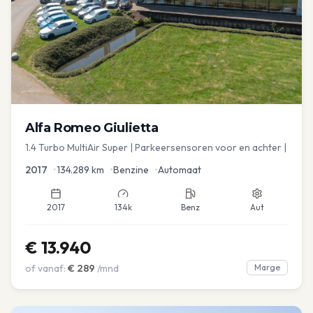
Alfa Romeo
Giulietta
1.4 Turbo MultiAir Super | Parkeersensoren voor en achter |
2017
•
134.289
km
•
Benzine
•
Automaat
2017
134k
Benz
Aut
€
13.940
of vanaf:
€
289
/mnd
Marge