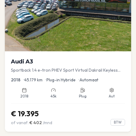
Audi
A3
Sportback 1.4 e-tron PHEV Sport Virtual Dakrail Keyless
PDC v+a Stoelver
2018
•
45.179
km
•
Plug-in Hybride
•
Automaat
2018
45k
Plug
Aut
€
19.395
of vanaf:
€
402
/mnd
BTW