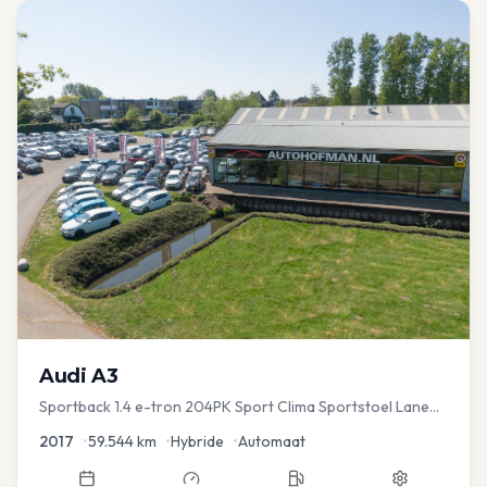
Audi
A3
Sportback 1.4 e-tron 204PK Sport Clima Sportstoel Lane
assist Navi PDC
2017
•
59.544
km
•
Hybride
•
Automaat