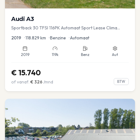
Audi
A3
Sportback 30 TFSI 116PK Automaat Sport Lease Clima
Cruise PDC
2019
•
118.829
km
•
Benzine
•
Automaat
2019
119k
Benz
Aut
€
15.740
of vanaf:
€
326
/mnd
BTW