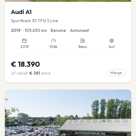
Audi
A1
Sportback 35 TFSI S Line
2019
•
105.650
km
•
Benzine
•
Automaat
2019
106k
Benz
Aut
€
18.390
of vanaf:
€
381
/mnd
Marge