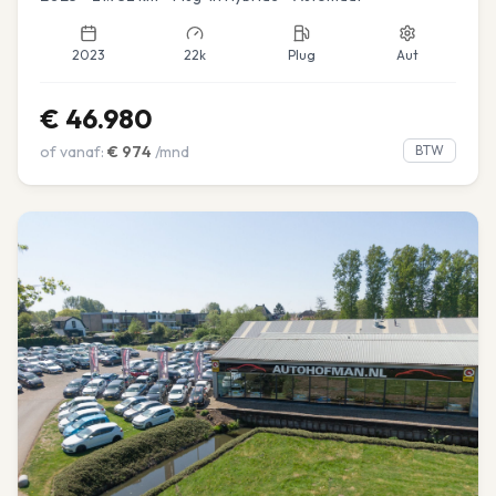
2023
22k
Plug
Aut
€
46.980
of vanaf:
€
974
/mnd
BTW