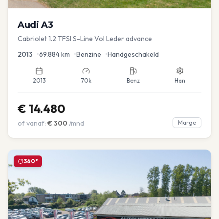
Audi
A3
Cabriolet 1.2 TFSI S-Line Vol Leder advance
2013
•
69.884
km
•
Benzine
•
Handgeschakeld
2013
70k
Benz
Han
€
14.480
of vanaf:
€
300
/mnd
Marge
360°