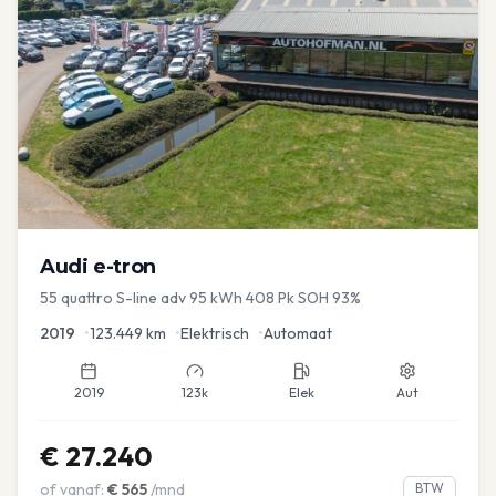
Audi
e-tron
55 quattro S-line adv 95 kWh 408 Pk SOH 93%
2019
•
123.449
km
•
Elektrisch
•
Automaat
2019
123k
Elek
Aut
€
27.240
of vanaf:
€
565
/mnd
BTW