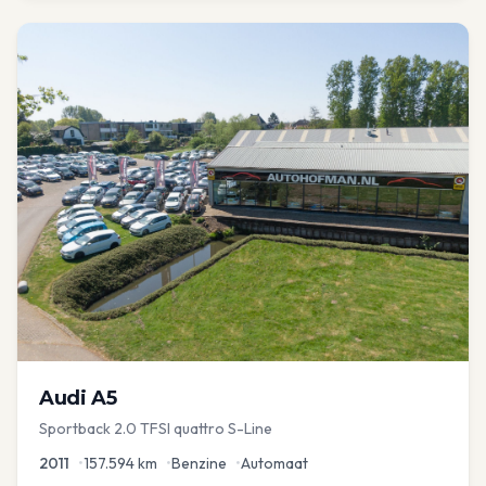
Audi
A5
Sportback 2.0 TFSI quattro S-Line
2011
•
157.594
km
•
Benzine
•
Automaat