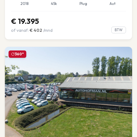
2018
45k
Plug
Aut
€
19.395
of vanaf:
€
402
/mnd
BTW
360°