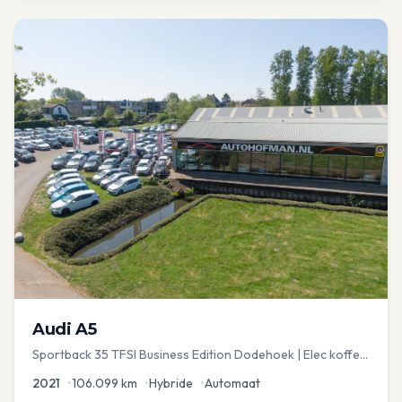
Audi
A5
Sportback 35 TFSI Business Edition Dodehoek | Elec koffer
| Adap Cruise
2021
•
106.099
km
•
Hybride
•
Automaat