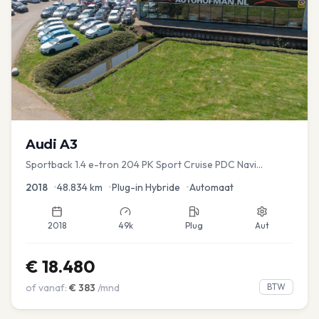
Audi
A3
Sportback 1.4 e-tron 204 PK Sport Cruise PDC Navi
Stoelver.
2018
•
48.834
km
•
Plug-in Hybride
•
Automaat
2018
49k
Plug
Aut
€
18.480
of vanaf:
€
383
/mnd
BTW