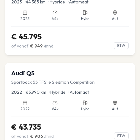
2023
•
44.385
km
•
Hybride
•
Automaat
2023
44k
Hybr
Aut
€
45.795
of vanaf:
€
949
/mnd
BTW
Audi
Q5
Sportback 55 TFSI e S edition Competition
2022
•
63.990
km
•
Hybride
•
Automaat
2022
64k
Hybr
Aut
€
43.735
of vanaf:
€
906
/mnd
BTW