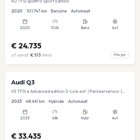
40 TFSI quattro Sport Edition
2020
•
101.747
km
•
Benzine
•
Automaat
2020
102k
Benz
Aut
€
24.735
of vanaf:
€
513
/mnd
Marge
Audi
Q3
45 TFSI e Advanced edition S-Line ext. | Parkeersensor |
Navi
2023
•
48.441
km
•
Hybride
•
Automaat
2023
48k
Hybr
Aut
€
33.435