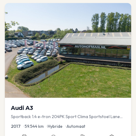
Audi
A3
Sportback 1.4 e-tron 204PK Sport Clima Sportstoel Lane
assist Navi PDC
2017
•
59.544
km
•
Hybride
•
Automaat