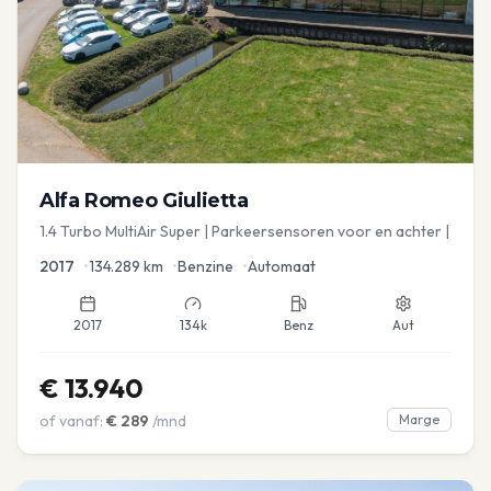
Alfa Romeo
Giulietta
1.4 Turbo MultiAir Super | Parkeersensoren voor en achter |
2017
•
134.289
km
•
Benzine
•
Automaat
2017
134k
Benz
Aut
€
13.940
of vanaf:
€
289
/mnd
Marge