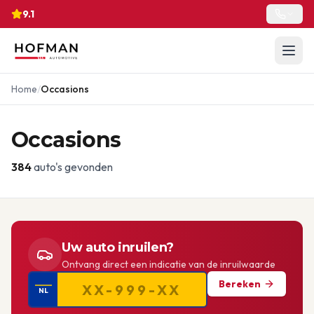
9.1
Home
/
Occasions
Occasions
384
auto's gevonden
Uw auto inruilen?
Ontvang direct een indicatie van de inruilwaarde
Bereken
NL