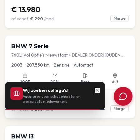
€
13.980
of vanaf:
€
290
/mnd
Marge
BMW
7 Serie
760Li Vol Optie's Nieuwstaat + DEALER ONDERHOUDEN
YOUNGTIMER
2003
•
207.550
km
•
Benzine
•
Automaat
2003
208k
Benz
Aut
Wij zoeken collega's!
Vacatures voor schadeherstel en
€
12.925
werkplaats medewerkers
of vanaf:
€
268
/mnd
Marge
360°
BMW
i3