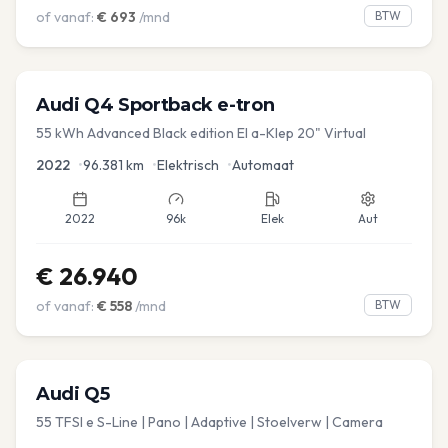
of vanaf:
€
693
/mnd
BTW
Audi
Q4 Sportback e-tron
55 kWh Advanced Black edition El a-Klep 20" Virtual
2022
•
96.381
km
•
Elektrisch
•
Automaat
2022
96k
Elek
Aut
€
26.940
of vanaf:
€
558
/mnd
BTW
Audi
Q5
55 TFSI e S-Line | Pano | Adaptive | Stoelverw | Camera