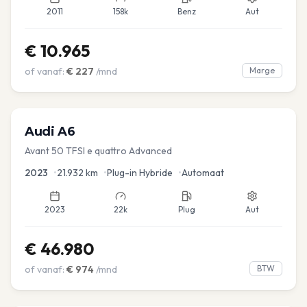
2011
158k
Benz
Aut
€
10.965
of vanaf:
€
227
/mnd
Marge
Audi
A6
Avant 50 TFSI e quattro Advanced
2023
•
21.932
km
•
Plug-in Hybride
•
Automaat
2023
22k
Plug
Aut
€
46.980
of vanaf:
€
974
/mnd
BTW