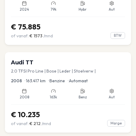
2024
79k
Hybr
Aut
€
75.885
of vanaf:
€
1573
/mnd
BTW
Audi
TT
2.0 TFSI Pro Line | Bose | Leder | Stoelverw |
2008
•
163.417
km
•
Benzine
•
Automaat
2008
163k
Benz
Aut
€
10.235
of vanaf:
€
212
/mnd
Marge