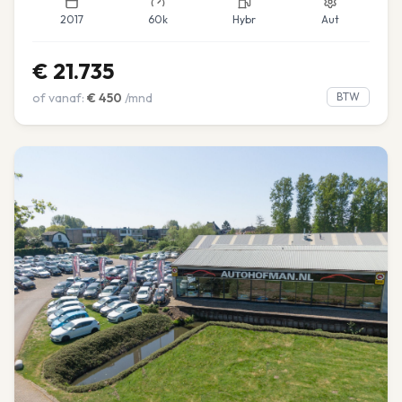
2017
60k
Hybr
Aut
€
21.735
of vanaf:
€
450
/mnd
BTW