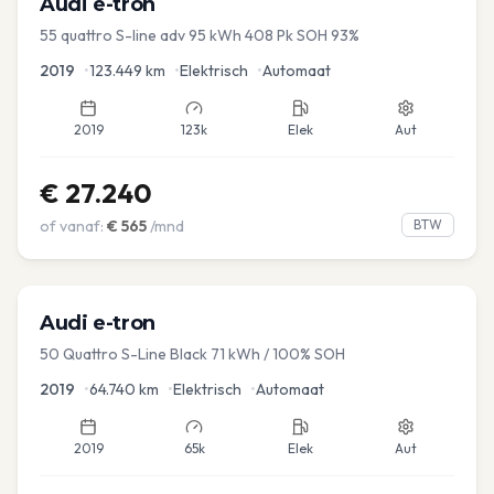
Audi
e-tron
55 quattro S-line adv 95 kWh 408 Pk SOH 93%
2019
•
123.449
km
•
Elektrisch
•
Automaat
2019
123k
Elek
Aut
€
27.240
of vanaf:
€
565
/mnd
BTW
Audi
e-tron
50 Quattro S-Line Black 71 kWh / 100% SOH
2019
•
64.740
km
•
Elektrisch
•
Automaat
2019
65k
Elek
Aut