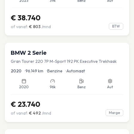
2023
39k
Benz
Aut
€
38.740
of vanaf:
€
803
/mnd
BTW
BMW
2 Serie
Gran Tourer 220 7P M-Sport 192 PK Executive Trekhaak
2020
•
96.149
km
•
Benzine
•
Automaat
2020
96k
Benz
Aut
€
23.740
of vanaf:
€
492
/mnd
Marge