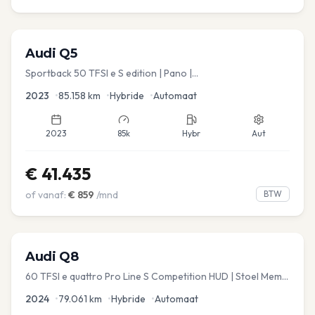
Audi
Q5
Sportback 50 TFSI e S edition | Pano |
Stoel.verw/verkoeling | Leder
2023
•
85.158
km
•
Hybride
•
Automaat
2023
85k
Hybr
Aut
€
41.435
of vanaf:
€
859
/mnd
BTW
Audi
Q8
60 TFSI e quattro Pro Line S Competition HUD | Stoel Mem. |
Virtual | Carplay | Elec.kofferklep Dakdragers inbegrepen
2024
•
79.061
km
•
Hybride
•
Automaat