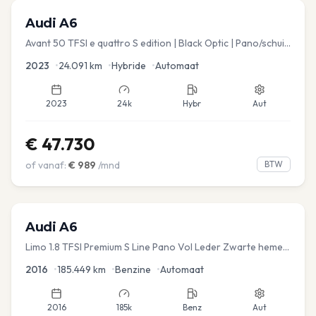
Audi
A6
Avant 50 TFSI e quattro S edition | Black Optic | Pano/schuif
| Stoelmemory | Virtual
2023
•
24.091
km
•
Hybride
•
Automaat
2023
24k
Hybr
Aut
€
47.730
of vanaf:
€
989
/mnd
BTW
Audi
A6
Limo 1.8 TFSI Premium S Line Pano Vol Leder Zwarte hemel
Mem Seats Navi EL aKlep
2016
•
185.449
km
•
Benzine
•
Automaat
2016
185k
Benz
Aut