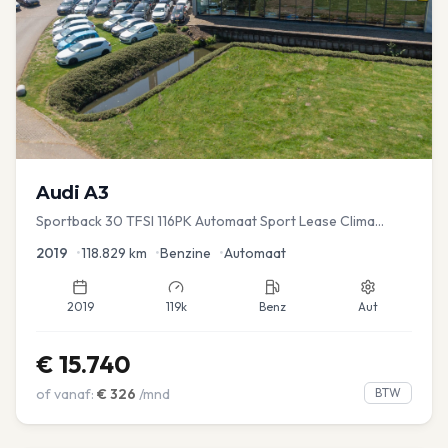
Audi
A3
Sportback 30 TFSI 116PK Automaat Sport Lease Clima
Cruise PDC
2019
•
118.829
km
•
Benzine
•
Automaat
2019
119k
Benz
Aut
€
15.740
of vanaf:
€
326
/mnd
BTW