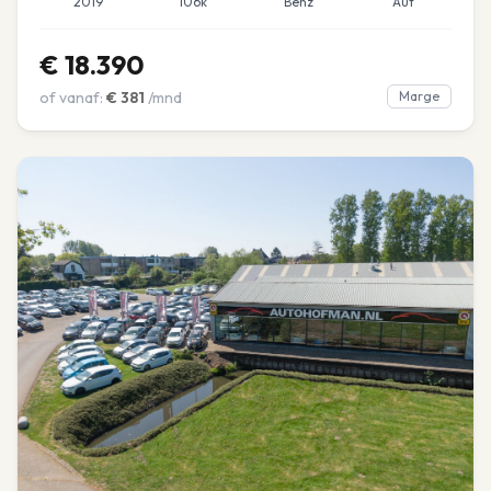
2019
106k
Benz
Aut
€
18.390
of vanaf:
€
381
/mnd
Marge