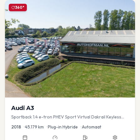
360°
Audi
A3
Sportback 1.4 e-tron PHEV Sport Virtual Dakrail Keyless
PDC v+a Stoelver
2018
•
45.179
km
•
Plug-in Hybride
•
Automaat