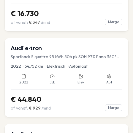
€
16.730
of vanaf:
€
347
/mnd
Marge
Audi
e-tron
Sportback S quattro 95 kWh 504 pk SOH 97% Pano 360°
Camera Head up El-a-klep Memory Seat
2022
•
54.752
km
•
Elektrisch
•
Automaat
2022
55k
Elek
Aut
€
44.840
of vanaf:
€
929
/mnd
Marge