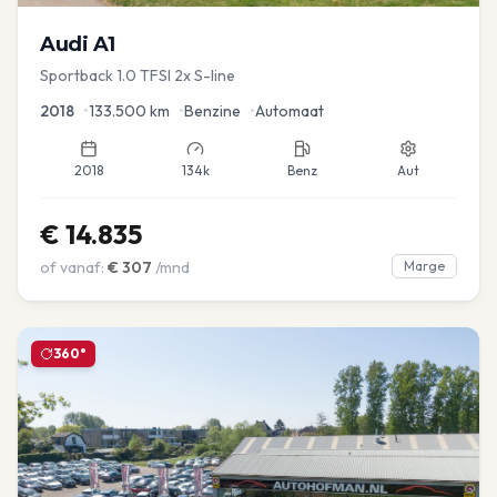
Audi
A1
Sportback 1.0 TFSI 2x S-line
2018
•
133.500
km
•
Benzine
•
Automaat
2018
134k
Benz
Aut
€
14.835
of vanaf:
€
307
/mnd
Marge
360°