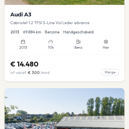
Audi
A3
Cabriolet 1.2 TFSI S-Line Vol Leder advance
2013
•
69.884
km
•
Benzine
•
Handgeschakeld
2013
70k
Benz
Han
€
14.480
of vanaf:
€
300
/mnd
Marge