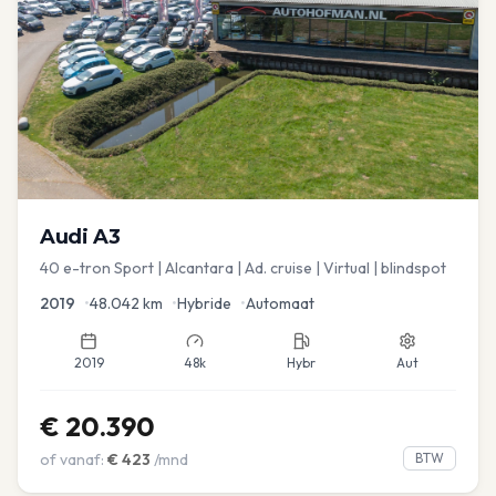
Audi
A3
40 e-tron Sport | Alcantara | Ad. cruise | Virtual | blindspot
2019
•
48.042
km
•
Hybride
•
Automaat
2019
48k
Hybr
Aut
€
20.390
of vanaf:
€
423
/mnd
BTW