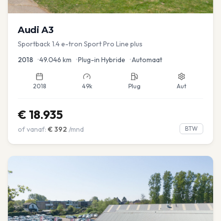
Audi
A3
Sportback 1.4 e-tron Sport Pro Line plus
2018
•
49.046
km
•
Plug-in Hybride
•
Automaat
2018
49k
Plug
Aut
€
18.935
of vanaf:
€
392
/mnd
BTW