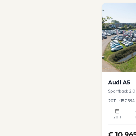
Audi
A5
Sportback 2.0 
2011
•
157.594
2011
€
10.96