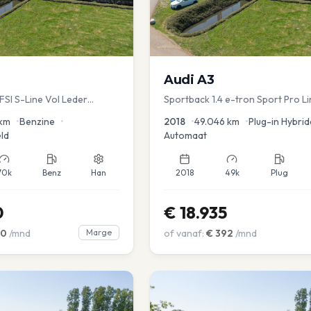
Audi
A3
TFSI S-Line Vol Leder
Sportback 1.4 e-tron Sport Pro Li
km
•
Benzine
•
2018
•
49.046
km
•
Plug-in Hybrid
ld
Automaat
70k
Benz
Han
2018
49k
Plug
0
€
18.935
00
/mnd
Marge
of vanaf:
€
392
/mnd