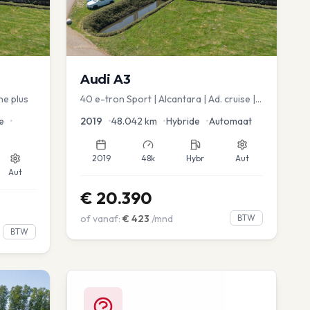
Audi
A3
ne plus
40 e-tron Sport | Alcantara | Ad. cruise |
Virtual | blindspot
e
•
2019
•
48.042
km
•
Hybride
•
Automaat
2019
48k
Hybr
Aut
Aut
€
20.390
of vanaf:
€
423
/mnd
BTW
BTW