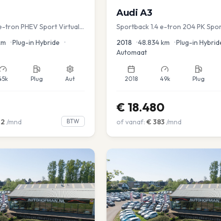
Audi
A3
e-tron PHEV Sport Virtual
Sportback 1.4 e-tron 204 PK Spor
s PDC v+a Stoelver
PDC Navi Stoelver.
km
•
Plug-in Hybride
•
2018
•
48.834
km
•
Plug-in Hybrid
Automaat
45k
Plug
Aut
2018
49k
Plug
€
18.480
02
/mnd
BTW
of vanaf:
€
383
/mnd