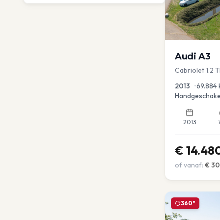
Audi
A3
Cabriolet 1.2 
advance
2013
•
69.884
Handgeschake
2013
€
14.48
of vanaf:
€
3
360°