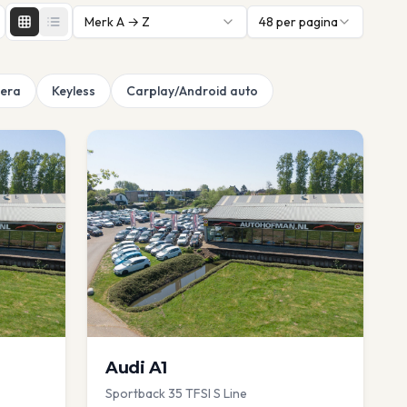
Merk A → Z
48
per pagina
era
Keyless
Carplay/Android auto
Audi
A1
Sportback 35 TFSI S Line