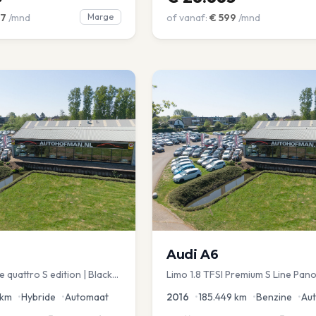
7
/mnd
Marge
of vanaf:
€
599
/mnd
Audi
A6
 quattro S edition | Black
Limo 1.8 TFSI Premium S Line Pano
chuif | Stoelmemory |
Leder Zwarte hemel Mem Seats N
km
•
Hybride
•
Automaat
2016
•
185.449
km
•
Benzine
•
Au
aKlep