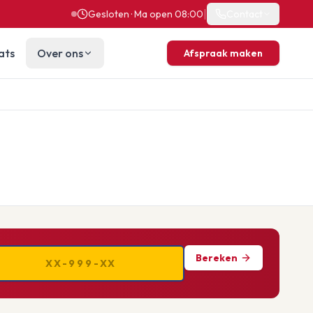
|
Gesloten · Ma open 08:00
Contact
ats
Over ons
Afspraak maken
Bereken