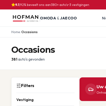
9.1
|
92% beveelt ons aan
380
+ auto's
•
3
vestigingen
OMODA
&
JAECOO
N
Home
/
Occasions
Occasions
381
auto's gevonden
Filters
Uw a
Ontvan
Vestiging