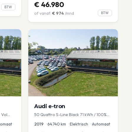
€
46.980
BTW
of vanaf:
€
974
/mnd
BTW
Audi
e-tron
 Vol
50 Quattro S-Line Black 71 kWh / 100%
avi EL
SOH
tomaat
2019
•
64.740
km
•
Elektrisch
•
Automaat