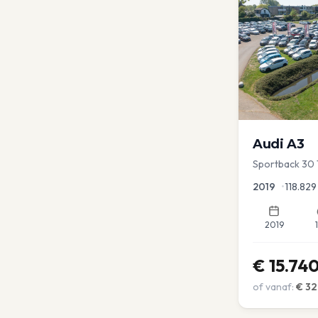
Audi
A3
Sportback 30 
Lease Clima C
2019
•
118.829
2019
€
15.74
of vanaf:
€
32