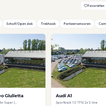
Favorieten
Schuif/Open dak
Trekhaak
Parkeersensoren
Cam
eo
Giulietta
Audi
A1
Air Super |
Sportback 1.0 TFSI 2x S-line