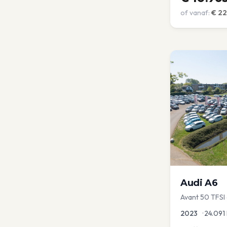
of vanaf:
€
22
Audi
A6
Avant 50 TFSI e
Optic | Pano/s
2023
•
24.091
Virtual