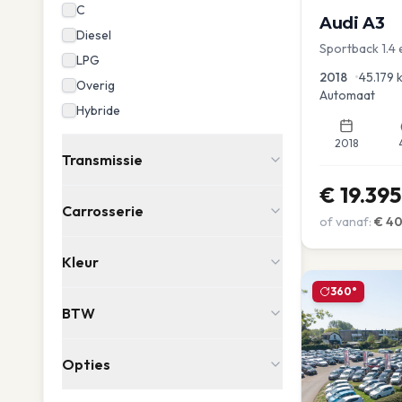
C
Audi
A3
Diesel
Sportback 1.4 
LPG
Dakrail Keyles
2018
•
45.179
Overig
Automaat
Hybride
2018
Transmissie
€
19.395
Carrosserie
of vanaf:
€
4
Kleur
360°
BTW
Opties