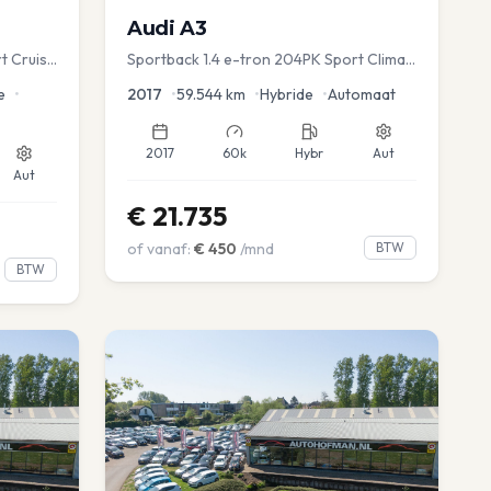
Audi
A3
t Cruise
Sportback 1.4 e-tron 204PK Sport Clima
Sportstoel Lane assist Navi PDC
e
•
2017
•
59.544
km
•
Hybride
•
Automaat
2017
60k
Hybr
Aut
Aut
€
21.735
of vanaf:
€
450
/mnd
BTW
BTW