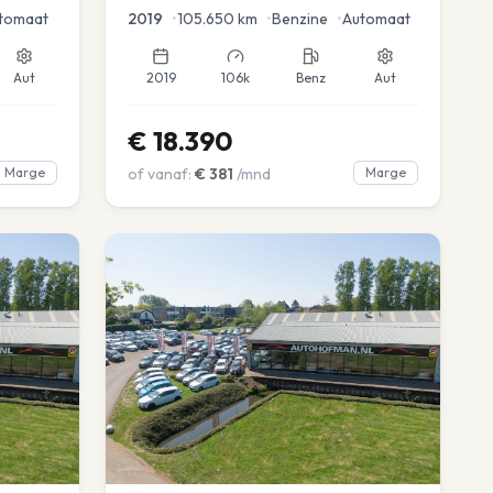
tomaat
2019
•
105.650
km
•
Benzine
•
Automaat
Aut
2019
106k
Benz
Aut
€
18.390
Marge
of vanaf:
€
381
/mnd
Marge