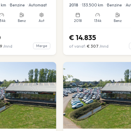
en voor en achter |
km
•
Benzine
•
Automaat
2018
•
133.500
km
•
Benzine
•
Au
34k
Benz
Aut
2018
134k
Benz
0
€
14.835
9
/mnd
Marge
of vanaf:
€
307
/mnd