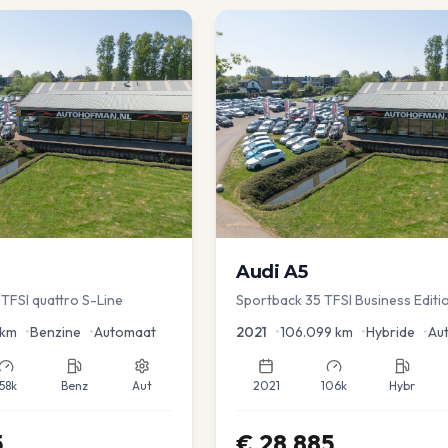
Audi
A5
TFSI quattro S-Line
Sportback 35 TFSI Business Editi
Dodehoek | Elec koffer | Adap Cr
km
•
Benzine
•
Automaat
2021
•
106.099
km
•
Hybride
•
Au
158k
Benz
Aut
2021
106k
Hybr
5
€
28.885