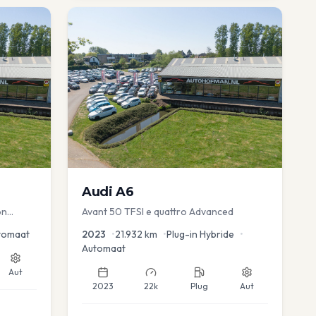
Audi
A6
on
Avant 50 TFSI e quattro Advanced
uise
tomaat
2023
•
21.932
km
•
Plug-in Hybride
•
Automaat
Aut
2023
22k
Plug
Aut