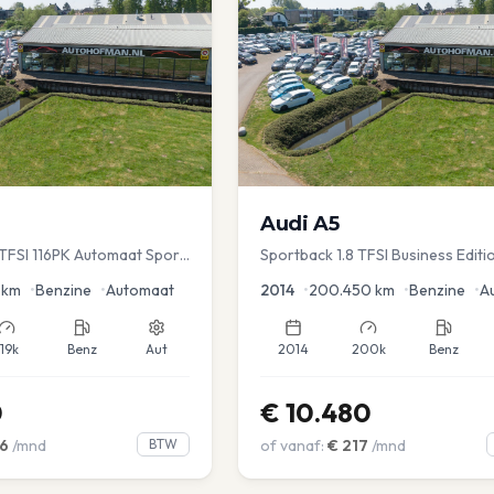
Audi
A5
TFSI 116PK Automaat Sport
Sportback 1.8 TFSI Business Editi
ruise PDC
km
•
Benzine
•
Automaat
2014
•
200.450
km
•
Benzine
•
A
119k
Benz
Aut
2014
200k
Benz
0
€
10.480
6
/mnd
BTW
of vanaf:
€
217
/mnd