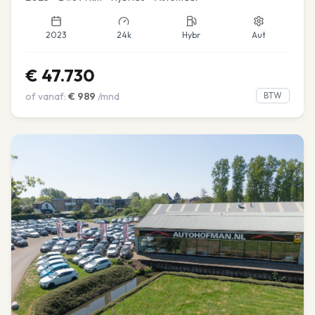
2023
24k
Hybr
Aut
€
47.730
of vanaf:
€
989
/mnd
BTW