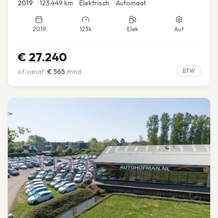
2019
•
123.449
km
•
Elektrisch
•
Automaat
2019
123k
Elek
Aut
€
27.240
of vanaf:
€
565
/mnd
BTW