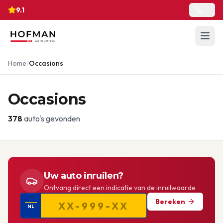
9.1
Home
/
Occasions
Occasions
378
auto's gevonden
Uw auto inruilen?
Ontvang direct een indicatie van de inruilwaarde
Bereken
NL