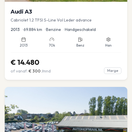
Audi
A3
Cabriolet 1.2 TFSI S-Line Vol Leder advance
2013
•
69.884
km
•
Benzine
•
Handgeschakeld
2013
70k
Benz
Han
€
14.480
of vanaf:
€
300
/mnd
Marge