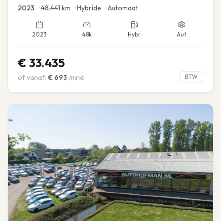
Navi
2023
•
48.441
km
•
Hybride
•
Automaat
2023
48k
Hybr
Aut
€
33.435
of vanaf:
€
693
/mnd
BTW