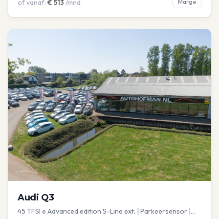
of vanaf:
€
513
/mnd
Marge
Audi
Q3
45 TFSI e Advanced edition S-Line ext. | Parkeersensor |