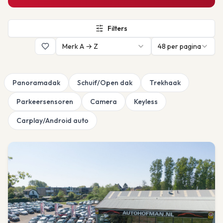
Filters
Merk A → Z
48
per pagina
Panoramadak
Schuif/Open dak
Trekhaak
Parkeersensoren
Camera
Keyless
Carplay/Android auto