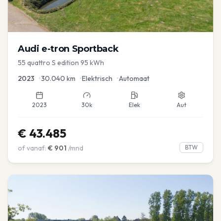
Audi
e-tron Sportback
55 quattro S edition 95 kWh
2023
•
30.040
km
•
Elektrisch
•
Automaat
2023
30k
Elek
Aut
€
43.485
of vanaf:
€
901
/mnd
BTW