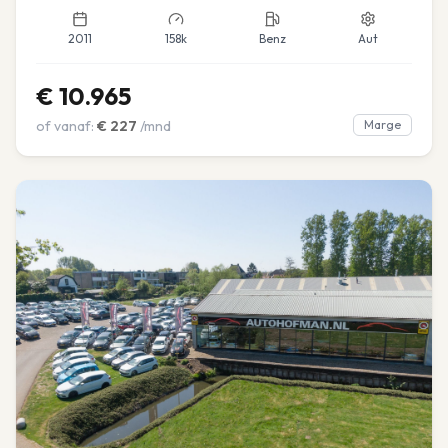
2011
158k
Benz
Aut
€
10.965
of vanaf:
€
227
/mnd
Marge