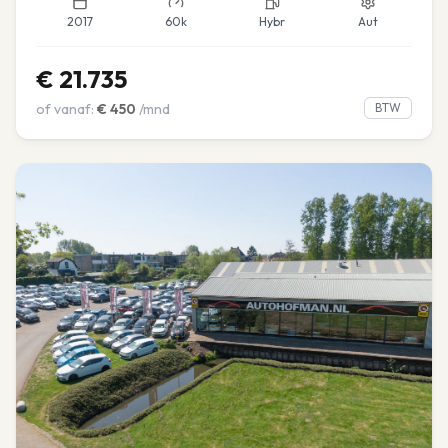
2017
60k
Hybr
Aut
€
21.735
of vanaf:
€
450
/mnd
BTW