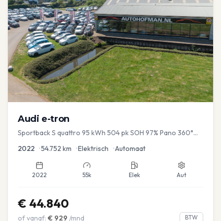
Audi
e-tron
Sportback S quattro 95 kWh 504 pk SOH 97% Pano 360°
Camera Head up El-a-klep Memory Seat
2022
•
54.752
km
•
Elektrisch
•
Automaat
2022
55k
Elek
Aut
€
44.840
of vanaf:
€
929
/mnd
BTW