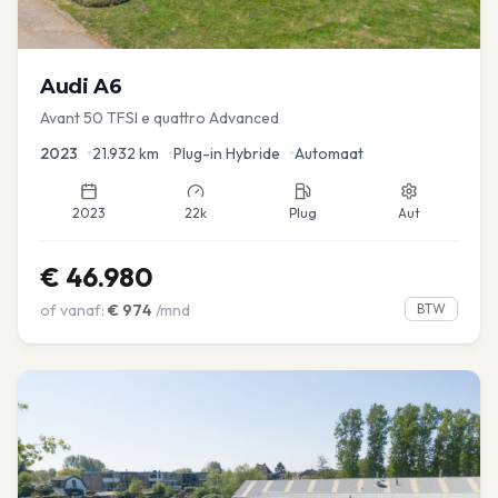
Audi
A6
Avant 50 TFSI e quattro Advanced
2023
•
21.932
km
•
Plug-in Hybride
•
Automaat
2023
22k
Plug
Aut
€
46.980
of vanaf:
€
974
/mnd
BTW