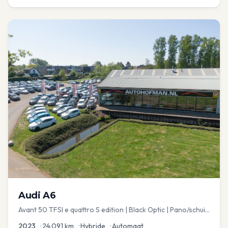
Audi
A6
Avant 50 TFSI e quattro S edition | Black Optic | Pano/schuif
| Stoelmemory | Virtual
2023
•
24.091
km
•
Hybride
•
Automaat