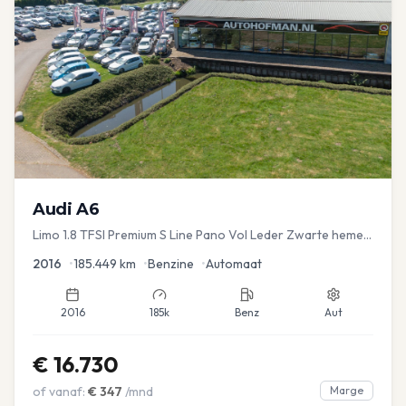
Audi
A6
Limo 1.8 TFSI Premium S Line Pano Vol Leder Zwarte hemel
Mem Seats Navi EL aKlep
2016
•
185.449
km
•
Benzine
•
Automaat
2016
185k
Benz
Aut
€
16.730
of vanaf:
€
347
/mnd
Marge