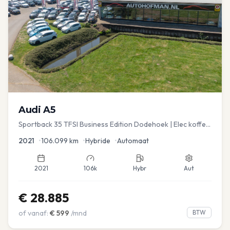
Audi
A5
Sportback 35 TFSI Business Edition Dodehoek | Elec koffer
| Adap Cruise
2021
•
106.099
km
•
Hybride
•
Automaat
2021
106k
Hybr
Aut
€
28.885
of vanaf:
€
599
/mnd
BTW