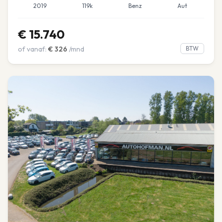
2019
119k
Benz
Aut
€
15.740
of vanaf:
€
326
/mnd
BTW