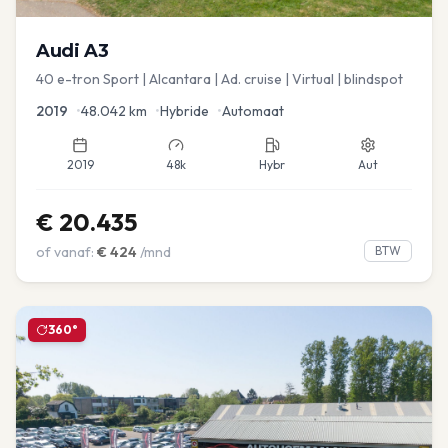
Audi
A3
40 e-tron Sport | Alcantara | Ad. cruise | Virtual | blindspot
2019
•
48.042
km
•
Hybride
•
Automaat
2019
48k
Hybr
Aut
€
20.435
of vanaf:
€
424
/mnd
BTW
360°