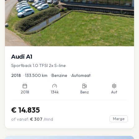
Audi
A1
Sportback 1.0 TFSI 2x S-line
2018
•
133.500
km
•
Benzine
•
Automaat
2018
134k
Benz
Aut
€
14.835
of vanaf:
€
307
/mnd
Marge