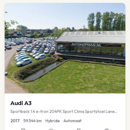
Audi
A3
Sportback 1.4 e-tron 204PK Sport Clima Sportstoel Lane
assist Navi PDC
2017
•
59.544
km
•
Hybride
•
Automaat